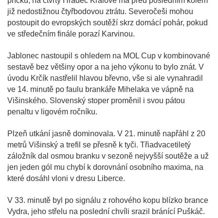
příčku, na čtvrtý Hradec Králové má před posledním kolem
již nedostižnou čtyřbodovou ztrátu. Severočeši mohou
postoupit do evropských soutěží skrz domácí pohár, pokud
ve středečním finále porazí Karvinou.
Jablonec nastoupil s ohledem na MOL Cup v kombinované
sestavě bez většiny opor a na jeho výkonu to bylo znát. V
úvodu Krčík nastřelil hlavou břevno, vše si ale vynahradil
ve 14. minutě po faulu brankáře Mihelaka ve vápně na
Višinského. Slovenský stoper proměnil i svou pátou
penaltu v ligovém ročníku.
Plzeň utkání jasně dominovala. V 21. minutě napřáhl z 20
metrů Višinský a trefil se přesně k tyči. Třiadvacetiletý
záložník dal osmou branku v sezoně nejvyšší soutěže a už
jen jeden gól mu chybí k dorovnání osobního maxima, na
které dosáhl vloni v dresu Liberce.
V 33. minutě byl po signálu z rohového kopu blízko brance
Vydra, jeho střelu na poslední chvíli srazil bránící Puškáč.