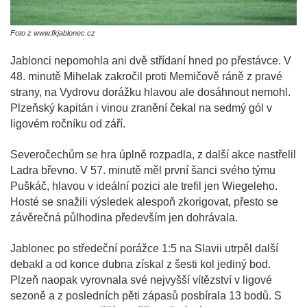
Foto z www.fkjablonec.cz
Jablonci nepomohla ani dvě střídaní hned po přestávce. V
48. minutě Mihelak zakročil proti Memičově ráně z pravé
strany, na Vydrovu dorážku hlavou ale dosáhnout nemohl.
Plzeňský kapitán i vinou zranění čekal na sedmý gól v
ligovém ročníku od září.
Severočechům se hra úplně rozpadla, z další akce nastřelil
Ladra břevno. V 57. minutě měl první šanci svého týmu
Puškáč, hlavou v ideální pozici ale trefil jen Wiegeleho.
Hosté se snažili výsledek alespoň zkorigovat, přesto se
závěrečná půlhodina především jen dohrávala.
Jablonec po středeční porážce 1:5 na Slavii utrpěl další
debakl a od konce dubna získal z šesti kol jediný bod.
Plzeň naopak vyrovnala své nejvyšší vítězství v ligové
sezoně a z posledních pěti zápasů posbírala 13 bodů. S