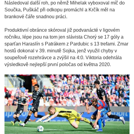
Následoval další roh, po němž Mihelak vyboxoval míč do
Součka, Puškáč při odkopu promáchl a Krčík měl na
brankové čáře snadnou práci.
Produktivní obránce skóroval již podvanácté v ligovém
ročníku, lépe jsou na tom jen slávista Chorý se 17 góly a
sparťan Haraslín s Patrákem z Pardubic s 13 trefami. Zmar
hostů dokonal v 39. minutě Sojka, jenž využil chyby v
soupeřově rozehrávce a zvýšil na 4:0. Viktoria odehrála
výsledkově nejlepší první poločas od května 2020.