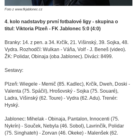
Foto z www.fkjablonec.cz
4. kolo nadstavby první fotbalové ligy - skupina o
titul: Viktoria Plzeň - FK Jablonec 5:0 (4:0)
Branky: 14. z pen. a 34. Krčík, 21. Višinský, 39. Sojka, 48.
Vydra. Rozhodčí: Wulkan - Váňa, Volf - J. Beneš (video).
ŽK: Polidar, Obinaja (oba Jablonec). Diváci: 8499.
Sestavy:
Plzeň: Wiegele - Memič (85. Kadlec), Krčík, Dweh, Doski -
Valenta (75. Spáčil), Hrošovský - Sojka (75. Souaré),
Ladra, Višinský (62. Toure) - Vydra (62. Adu). Trenér:
Hyský.
Jablonec: Mihelak - Obinaja, Pantalon, Innocenti (75.
Nykrín) - Souček, Nebyla (46. Sobol), Lavrinčík, Polidar
(75. Singhateh) - Zorvan (46. Okeke) - Malenšek (62.