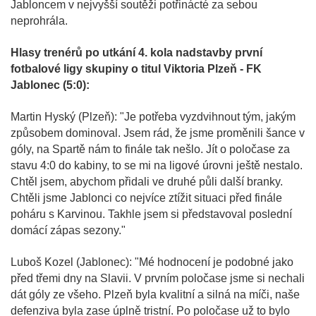
Jabloncem v nejvyšší soutěži potřinácté za sebou
neprohrála.
Hlasy trenérů po utkání 4. kola nadstavby první
fotbalové ligy skupiny o titul Viktoria Plzeň - FK
Jablonec (5:0):
Martin Hyský (Plzeň): "Je potřeba vyzdvihnout tým, jakým
způsobem dominoval. Jsem rád, že jsme proměnili šance v
góly, na Spartě nám to finále tak nešlo. Jít o poločase za
stavu 4:0 do kabiny, to se mi na ligové úrovni ještě nestalo.
Chtěl jsem, abychom přidali ve druhé půli další branky.
Chtěli jsme Jablonci co nejvíce ztížit situaci před finále
poháru s Karvinou. Takhle jsem si představoval poslední
domácí zápas sezony."
Luboš Kozel (Jablonec): "Mé hodnocení je podobné jako
před třemi dny na Slavii. V prvním poločase jsme si nechali
dát góly ze všeho. Plzeň byla kvalitní a silná na míči, naše
defenziva byla zase úplně tristní. Po poločase už to bylo