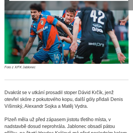
Foto z X/FK Jablonec
Dvakrát se v utkání prosadil stoper Dávid Krčík, jenž
otevřel skóre z pokutového kopu, další góly přidali Denis
Višinský, Alexandr Sojka a Matěj Vydra.
Plzeň měla už před zápasem jistotu třetího místa, v
nadstavbě dosud neprohrála. Jablonec obsadí pátou