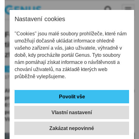
Nastavení cookies
Fotbalisté Jablonce ve skupině o
"Cookies" jsou malé soubory prohlížeče, které nám
umožňují dočasně ukládat informace ohledně
titul utrpěli debakl 0:5 v Plzni a
vašeho zařízení a vás, jako uživatele, výhradně v
ztratili šanci na čtvrté místo
době, kdy procházíte portál Genus. Tyto soubory
nám pomáhají získat informace o návštěvnosti a
Sport
chování uživatelů, na základě kterých web
Fotbal
průběžně vylepšujeme.
17.05.2026 | 19:32
AKTUALIZOVÁNO: Fotbalisté Jablonce ve čtvrtém kole
prvoligové nadstavby ve skupině o titul utrpěli debakl
0:5 v Plzni a ztratili šanci na čtvrté místo v tabulce a
postup do evropských pohárů z nejvyšší soutěže.
Vlastní nastavení
Viktoria rozhodla čtyřmi góly už v úvodním dějství.