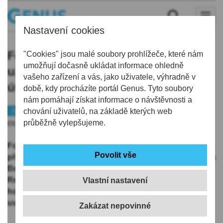
Nastavení cookies
Fotbalový Jablonec stihl před
"Cookies" jsou malé soubory prohlížeče, které nám
umožňují dočasně ukládat informace ohledně
uzávěrkou přestupů přivést ještě
vašeho zařízení a vás, jako uživatele, výhradně v
útočníka Makouanu
době, kdy procházíte portál Genus. Tyto soubory
nám pomáhají získat informace o návštěvnosti a
Sport
chování uživatelů, na základě kterých web
Fotbal
průběžně vylepšujeme.
09.09.2025 | 17:42
Fotbalisté Jablonce těsně před pondělní uzávěrkou
přestupů stihli přivést ještě dvaadvacetiletého útočníka
Beniho Makouanu z ukrajinské Polissje Žytomyr.
Reprezentant Konžské republiky bude na Střelnici
Vlastní nastavení
hostovat do konce aktuální sezony s opcí na přestup,
uvedl klub na svém
webu
.