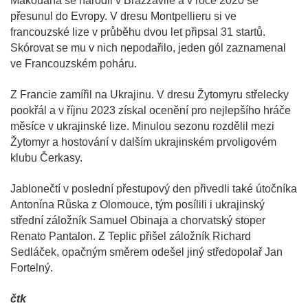
Makouana se narodil v Brazzavile a v roce 2020 se
přesunul do Evropy. V dresu Montpellieru si ve
francouzské lize v průběhu dvou let připsal 31 startů.
Skórovat se mu v nich nepodařilo, jeden gól zaznamenal
ve Francouzském poháru.
Z Francie zamířil na Ukrajinu. V dresu Žytomyru střelecky
pookřál a v říjnu 2023 získal ocenění pro nejlepšího hráče
měsíce v ukrajinské lize. Minulou sezonu rozdělil mezi
Žytomyr a hostování v dalším ukrajinském prvoligovém
klubu Čerkasy.
Jablonečtí v poslední přestupový den přivedli také útočníka
Antonína Růska z Olomouce, tým posílili i ukrajinský
střední záložník Samuel Obinaja a chorvatský stoper
Renato Pantalon. Z Teplic přišel záložník Richard
Sedláček, opačným směrem odešel jiný středopolař Jan
Fortelný.
čtk