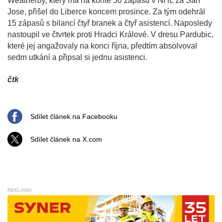
Weatherby, který má na kontě 50 zápasů v NHL za San
Jose, přišel do Liberce koncem prosince. Za tým odehrál
15 zápasů s bilancí čtyř branek a čtyř asistencí. Naposledy
nastoupil ve čtvrtek proti Hradci Králové. V dresu Pardubic,
které jej angažovaly na konci října, předtím absolvoval
sedm utkání a připsal si jednu asistenci.
čtk
Sdílet článek na Facebooku
Sdílet článek na X.com
REKLAMA