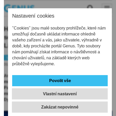
Nastavení cookies
Hokejový útočník Jasper Weatherby
"Cookies" jsou malé soubory prohlížeče, které nám
umožňují dočasně ukládat informace ohledně
se po měsíčním hostování vrací z
vašeho zařízení a vás, jako uživatele, výhradně v
Liberce do Pardubic
době, kdy procházíte portál Genus. Tyto soubory
nám pomáhají získat informace o návštěvnosti a
Sport
chování uživatelů, na základě kterých web
Hokej
průběžně vylepšujeme.
31.01.2025 | 13:37
Americký hokejový útočník Jasper Weatherby se po
měsíčním hostování v extraligovém Liberci vrací do
Pardubic. Severočeši na klubovém webu uvedli, že
měli zájem o setrvání sedmadvacetiletého hráče, ale s
Vlastní nastavení
Dynamem se nedomluvili.