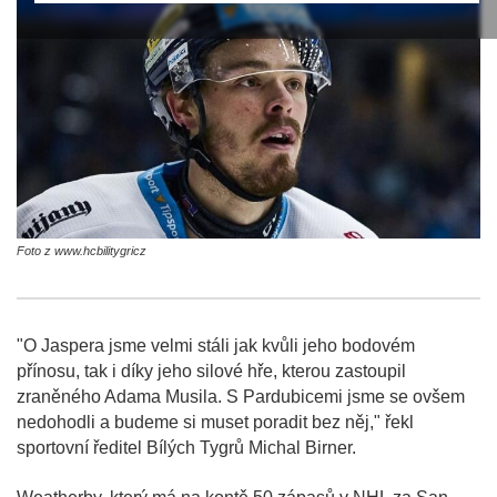
Foto z www.hcbilitygricz
"O Jaspera jsme velmi stáli jak kvůli jeho bodovém
přínosu, tak i díky jeho silové hře, kterou zastoupil
zraněného Adama Musila. S Pardubicemi jsme se ovšem
nedohodli a budeme si muset poradit bez něj," řekl
sportovní ředitel Bílých Tygrů Michal Birner.