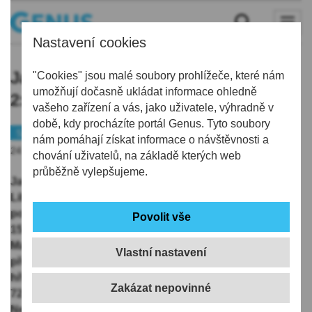
Nastavení cookies
Jablonečtí fotbalisté zdolali Liberec
"Cookies" jsou malé soubory prohlížeče, které nám
umožňují dočasně ukládat informace ohledně
2:1 a vyhráli poprvé po šesti kolech
vašeho zařízení a vás, jako uživatele, výhradně v
době, kdy procházíte portál Genus. Tyto soubory
Sport
Fotbal
nám pomáhají získat informace o návštěvnosti a
24.05.2026 | 16:47
chování uživatelů, na základě kterých web
průběžně vylepšujeme.
Jablonečtí fotbalisté v podještědském derby porazili
Liberec 2:1 a v nadstavbové skupině o titul oslavili v
posledním zápase sezony první výhru. Hosté hráli od
15. minuty bez vyloučeného slovenského obránce
Martina Rýzka. Střídající Filip Zorvan využil početní
Vlastní nastavení
převahu ve 38. minutě hned po svém příchodu na
hřiště. Vlastní gól Gruzínce Vachtanga Čanturišviliho v
72. minutě znamenal vyrovnání, ale srbský obránce
Nemanja Tekijaški už za čtyři minuty vrátil domácím