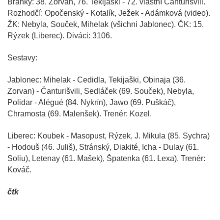
Branky: 38. Zorvan, 76. Tekijaški - 72. vlastní Čanturišvili.
Rozhodčí: Opočenský - Kotalík, Ježek - Adámková (video).
ŽK: Nebyla, Souček, Mihelak (všichni Jablonec). ČK: 15.
Rýzek (Liberec). Diváci: 3106.
Sestavy:
Jablonec: Mihelak - Cedidla, Tekijaški, Obinaja (36.
Zorvan) - Čanturišvili, Sedláček (69. Souček), Nebyla,
Polidar - Alégué (84. Nykrín), Jawo (69. Puškáč),
Chramosta (69. Malenšek). Trenér: Kozel.
Liberec: Koubek - Masopust, Rýzek, J. Mikula (85. Sychra)
- Hodouš (46. Juliš), Stránský, Diakité, Icha - Dulay (61.
Soliu), Letenay (61. Mašek), Špatenka (61. Lexa). Trenér:
Kováč.
čtk