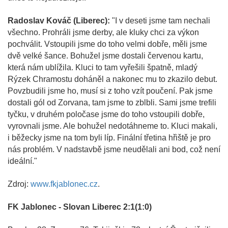
Radoslav Kováč (Liberec):
"I v deseti jsme tam nechali
všechno. Prohráli jsme derby, ale kluky chci za výkon
pochválit. Vstoupili jsme do toho velmi dobře, měli jsme
dvě velké šance. Bohužel jsme dostali červenou kartu,
která nám ublížila. Kluci to tam vyřešili špatně, mladý
Rýzek Chramostu doháněl a nakonec mu to zkazilo debut.
Povzbudili jsme ho, musí si z toho vzít poučení. Pak jsme
dostali gól od Zorvana, tam jsme to zblbli. Sami jsme trefili
tyčku, v druhém poločase jsme do toho vstoupili dobře,
vyrovnali jsme. Ale bohužel nedotáhneme to. Kluci makali,
i běžecky jsme na tom byli líp. Finální třetina hřiště je pro
nás problém. V nadstavbě jsme neudělali ani bod, což není
ideální."
Zdroj:
www.fkjablonec.cz
.
FK Jablonec - Slovan Liberec 2:1(1:0)