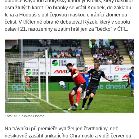
obránce Kayondo a lotyšský kanonýr Krollis, který nasbíral
osm žlutých karet. Do branky se vrátil Koubek, do základu
Icha a Hodouš s obličejovou maskou chránící zlomenou
čelist. V tříčlenné obraně debutoval Rýzek, který v sobotu
oslavil 21. narozeniny a zatím hrál jen za "béčko" v ČFL.
Foto: X/FC Slovan Liberec
Na trávníku při premiéře vydržel jen čtvrthodiny, než
nešikovně zasáhl unikajícího Chramostu a viděl červenou