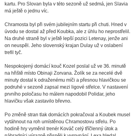
kartu. Pro Slovan byla v této sezoně už sedmá, jen Slavia
má ještě o jednu víc.
Chramosta byl při svém jubilejním startu při chuti. Hned v
úvodu se dostal až před Koubka, ale z úhlu ho neprostřelil.
Na druhé straně byl v ještě lepší pozici Letenay, jenže ani
on neuspěl. Jeho slovenský krajan Dulay už v oslabení
trefil tyč.
Nespokojený domácí kouč Kozel poslal už ve 36. minutě
na hřiště místo Obinaji Zorvana. Žolík se za necelé dvě
minuty dostal k odraženému míči a přesnou hlavičkou se
podruhé v sezoně zapsal mezi ligové střelce. V nastavení
prvního poločasu ho málem napodobil Polidar, jeho
hlavičku však zastavilo břevno.
Po změně stran tlak domácích pokračoval a Koubek musel
vytáhnout na roh umístěnou Chramostovu střelu. Po
hodině hry vyměnil trenér Kováč celý tříčlenný útok a
náhradníci výrazně přispěli k vyrovnání. Lexa hledal