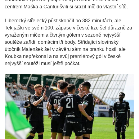
centrem Maška a Čanturišvili si srazil míč do vlastní sítě.
Liberecký střelecký půst skončil po 382 minutách, ale
Tekijaški ve svém 100. zápase v české lize šel důrazně za
vyraženým míčem a čtvrtým gólem v sezoně nejvyšší
soutěže zařídil domácím tři body. Střídající slovinský
útočník Malenšek šel v závěru sám na branku hostí, ale
Koubka nepřekonal a na svůj premiérový gól v české
nejvyšší soutěži musí ještě počkat.