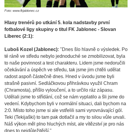
Foto: www.fkjablonec.cz
Hlasy trenérů po utkání 5. kola nadstavby první
fotbalové ligy skupiny o titul FK Jablonec - Slovan
Liberec (2:1):
Luboš Kozel (Jablonec):
"Dnes šlo hlavně o výsledek. Po
té ráně ve středu nebylo jednoduché se zmobilizovat, byla
to naše povinnost a test charakteru. Lidem jsme nedoručili
očekávání a úspěch ve středu, tak jsme jim chtěli udělat
radost aspoň částečně dnes. Hned v úvodu jsme byli
strašně pasivní. Sedláčkovou přihrávkou využil Chram
(Chramosta), přišlo vyloučení, a to určilo ráz zápasu.
Udělali jsme to střídání, což se nám vyplatilo a šli jsme do
vedení. Kdybychom byli v normální situaci, dali bychom na
2:0. Místo toho jsme si ale vstřelili sami vyrovnávající gól.
Teki (Tekijaški) to tam pak dotlačil a my to silou vůle urvali.
Náš výkon měl plno hluchých míst, ale vítězství je pro nás
dnes to nejdůležitější."