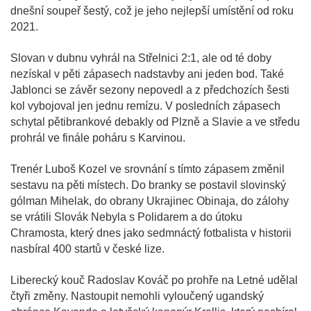
dnešní soupeř šestý, což je jeho nejlepší umístění od roku
2021.
Slovan v dubnu vyhrál na Střelnici 2:1, ale od té doby
nezískal v pěti zápasech nadstavby ani jeden bod. Také
Jablonci se závěr sezony nepovedl a z předchozích šesti
kol vybojoval jen jednu remízu. V posledních zápasech
schytal pětibrankové debakly od Plzně a Slavie a ve středu
prohrál ve finále poháru s Karvinou.
Trenér Luboš Kozel ve srovnání s tímto zápasem změnil
sestavu na pěti místech. Do branky se postavil slovinský
gólman Mihelak, do obrany Ukrajinec Obinaja, do zálohy
se vrátili Slovák Nebyla s Polidarem a do útoku
Chramosta, který dnes jako sedmnáctý fotbalista v historii
nasbíral 400 startů v české lize.
Liberecký kouč Radoslav Kováč po prohře na Letné udělal
čtyři změny. Nastoupit nemohli vyloučený ugandský