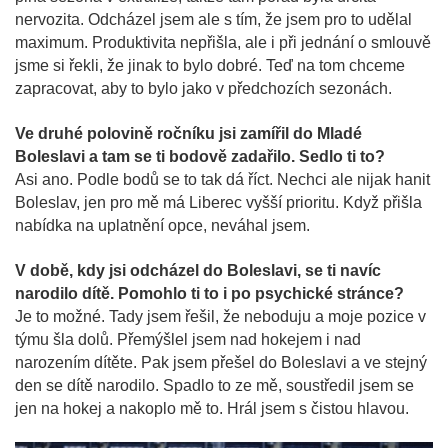
nervozita. Odcházel jsem ale s tím, že jsem pro to udělal
maximum. Produktivita nepřišla, ale i při jednání o smlouvě
jsme si řekli, že jinak to bylo dobré. Teď na tom chceme
zapracovat, aby to bylo jako v předchozích sezonách.
Ve druhé polovině ročníku jsi zamířil do Mladé
Boleslavi a tam se ti bodově zadařilo. Sedlo ti to?
Asi ano. Podle bodů se to tak dá říct. Nechci ale nijak hanit
Boleslav, jen pro mě má Liberec vyšší prioritu. Když přišla
nabídka na uplatnění opce, neváhal jsem.
V době, kdy jsi odcházel do Boleslavi, se ti navíc
narodilo dítě. Pomohlo ti to i po psychické stránce?
Je to možné. Tady jsem řešil, že neboduju a moje pozice v
týmu šla dolů. Přemýšlel jsem nad hokejem i nad
narozením dítěte. Pak jsem přešel do Boleslavi a ve stejný
den se dítě narodilo. Spadlo to ze mě, soustředil jsem se
jen na hokej a nakoplo mě to. Hrál jsem s čistou hlavou.