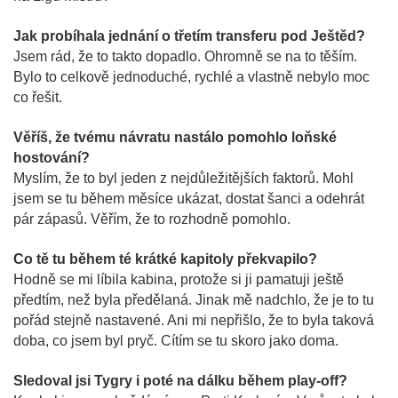
Jak probíhala jednání o třetím transferu pod Ještěd?
Jsem rád, že to takto dopadlo. Ohromně se na to těším.
Bylo to celkově jednoduché, rychlé a vlastně nebylo moc
co řešit.
Věříš, že tvému návratu nastálo pomohlo loňské
hostování?
Myslím, že to byl jeden z nejdůležitějších faktorů. Mohl
jsem se tu během měsíce ukázat, dostat šanci a odehrát
pár zápasů. Věřím, že to rozhodně pomohlo.
Co tě tu během té krátké kapitoly překvapilo?
Hodně se mi líbila kabina, protože si ji pamatuji ještě
předtím, než byla předělaná. Jinak mě nadchlo, že je to tu
pořád stejně nastavené. Ani mi nepřišlo, že to byla taková
doba, co jsem byl pryč. Cítím se tu skoro jako doma.
Sledoval jsi Tygry i poté na dálku během play-off?