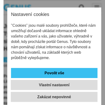
Nastavení cookies
Jsem rád, že jsem zpět u Bílých
"Cookies" jsou malé soubory prohlížeče, které nám
umožňují dočasně ukládat informace ohledně
Tygrů, hlásí Procházka. Cítím se tu
vašeho zařízení a vás, jako uživatele, výhradně v
skoro jako doma, podotýká
době, kdy procházíte portál Genus. Tyto soubory
nám pomáhají získat informace o návštěvnosti a
Hanousek
chování uživatelů, na základě kterých web
průběžně vylepšujeme.
Sport
Hokej
08.05.2026 | 12:21
Po hostování v Mladé Boleslavi se vrací zpět do
Liberce, kde dostává další šanci naplno ukázat svůj
Vlastní nastavení
potenciál. U Bruslařů chytil Ondřej Procházka v závěru
minulé sezony formu, dostal se do pohody a začalo se
mu dařit i bodově. Teď přichází s novou energií, chutí
na sobě pracovat a odhodláním navázat na tyto