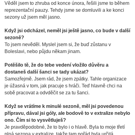
Věděl jsem to zhruba od konce února, řešili jsme to během
reprezentační pauzy. Tehdy jsme se domluvili a ke konci
sezony už jsem měl jasno.
Když jsi odcházel, neměl jsi ještě jasno, co bude v další
sezoně?
To jsem nevěděl. Myslel jsem si, že buď zůstanu v
Boleslavi, nebo půjdu někam jinam.
Potěšilo tě, že do tebe vedení vložilo důvěru a
dostaneš další šanci se tady ukázat?
Samozřejmě. Jsem rád, že jsem zpátky. Tahle organizace
je úžasná v tom, jak pracuje s hráči. Teď hlavně chci na
sobě pracovat a odvděčit se za tu šanci.
Když se vrátíme k minulé sezoně, měl jsi povedenou
přípravu, dával jsi góly, ale bodově to v extralize nebylo
ono. Čím si to vysvětluješ?
Je pravděpodobné, že to bylo i o hlavě. Byla to moje třetí
plná sezona v extralize, takže tam pořád byla určitá