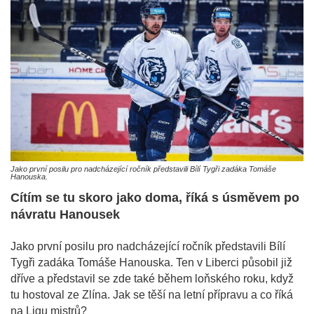
Jako první posilu pro nadcházející ročník představili Bílí Tygři zadáka Tomáše
Hanouska.
Cítím se tu skoro jako doma, říká s úsměvem po
návratu Hanousek
Jako první posilu pro nadcházející ročník představili Bílí
Tygři zadáka Tomáše Hanouska. Ten v Liberci působil již
dříve a představil se zde také během loňského roku, když
tu hostoval ze Zlína. Jak se těší na letní přípravu a co říká
na Ligu mistrů?