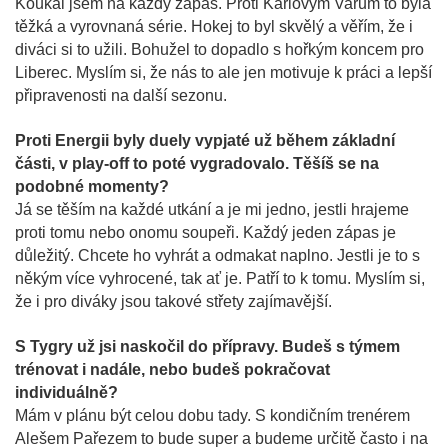
Koukal jsem na každý zápas. Proti Karlovým Varům to byla
těžká a vyrovnaná série. Hokej to byl skvělý a věřím, že i
diváci si to užili. Bohužel to dopadlo s hořkým koncem pro
Liberec. Myslím si, že nás to ale jen motivuje k práci a lepší
připravenosti na další sezonu.
Proti Energii byly duely vypjaté už během základní
části, v play-off to poté vygradovalo. Těšíš se na
podobné momenty?
Já se těším na každé utkání a je mi jedno, jestli hrajeme
proti tomu nebo onomu soupeři. Každý jeden zápas je
důležitý. Chcete ho vyhrát a odmakat naplno. Jestli je to s
někým více vyhrocené, tak ať je. Patří to k tomu. Myslím si,
že i pro diváky jsou takové střety zajímavější.
S Tygry už jsi naskočil do přípravy. Budeš s týmem
trénovat i nadále, nebo budeš pokračovat
individuálně?
Mám v plánu být celou dobu tady. S kondičním trenérem
Alešem Pařezem to bude super a budeme určitě často i na