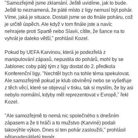
"Samozřejmě jsme zklamání. Ještě uvidíme, jak to bude.
Ještě to neznamená, že páté místo z ligy nemusí být pohár.
Víme, jaká je situace. Dostali jsme se do finále poháru, což
je určitě úspěch. Ale když v tom finále jste a navíc
nehrajete proti Spartě nebo Slavii, cítíte, že šance na to
vyhrát je daleko větší," prohlásil Kozel.
Pokud by UEFA Karvinou, která je podezřelá z
manipulování zápasů, nepustila do pohárů, mohl by se
Jablonec coby pátý tým z ligy dostat do 2. předkola
Konferenční ligy. "Nechtěl bych na tohle téma spekulovat.
Ale samozřejmě pokud je klub obviněný nebo se vyšetřuje
z těch věcí, které se objevují v tisku, tak si myslím, že by asi
nebylo normální, kdyby měl reprezentovat v Evropě," řekl
Kozel.
"Ale samozřejmě to nemá nic společného s dnešním
zápasem a že ti hráči a to mužstvo (Karviné) podali
takovýhle výkon. Dnes si ten pohár zasloužili," prohlásil
pětapadesátiletý trenér.