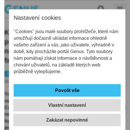
Nastavení cookies
Kozel se nevzdává naděje na start v
"Cookies" jsou malé soubory prohlížeče, které nám
umožňují dočasně ukládat informace ohledně
pohárech, Singhatehův zkrat
vašeho zařízení a vás, jako uživatele, výhradně v
nechápal. Nezapomněl poděkovat
době, kdy procházíte portál Genus. Tyto soubory
nám pomáhají získat informace o návštěvnosti a
fanouškům
chování uživatelů, na základě kterých web
průběžně vylepšujeme.
Sport
Fotbal
21.05.2026 | 8:03
Trenér jabloneckých fotbalistů Luboš Kozel neskrýval
velké zklamání z prohry 1:3 s Karvinou ve finále MOL
Vlastní nastavení
Cupu a nepovedeného závěru sezony, zároveň se ještě
nevzdával naděje na účast v pohárech. Jeho svěřenci
by se mohli dostat do kvalifikace Konferenční ligy,
pokud by UEFA slezského soupeře vyřadila ze svých