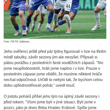
Foto: FB FK Jablonec
Jeho svěřenci ještě před pár týdny figurovali v lize na třetím
místě tabulky, závěr sezony jim ale nevyšel. Připsali si
pátou porážku z posledních šesti soutěžních zápasů. "Nic
jsme neupřednostnili, hráli jsme naplno i v lize. Pouze v
posledním zápase jsme věděli, že musíme některé hráče
nechat odpočinout. Určitě to nebylo tak, že bychom celou
dobu upřednostňovali pohár," uvedl kouč.
O jistotu pohárů přišel jeho tým na úplný závěr sezony i
před rokem. "Vloni jsme byli v jiné situaci. Byli jsme v
pozici, jako je dnes třeba Hradec Králové. Spíše jsme