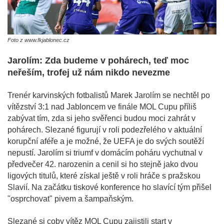
Foto z www.fkjablonec.cz
Jarolím: Zda budeme v pohárech, teď moc
neřeším, trofej už nám nikdo nevezme
Trenér karvinských fotbalistů Marek Jarolím se nechtěl po
vítězství 3:1 nad Jabloncem ve finále MOL Cupu příliš
zabývat tím, zda si jeho svěřenci budou moci zahrát v
pohárech. Slezané figurují v roli podezřelého v aktuální
korupční aféře a je možné, že UEFA je do svých soutěží
nepustí. Jarolím si triumf v domácím poháru vychutnal v
předvečer 42. narozenin a cenil si ho stejně jako dvou
ligových titulů, které získal ještě v roli hráče s pražskou
Slavií. Na začátku tiskové konference ho slavící tým přišel
"osprchovat" pivem a šampaňským.
Slezané si coby vítěz MOL Cupu zajistili start v