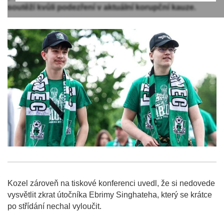
soutěží kvůli podezření v aktuální korupční kauze.
Kozel zároveň na tiskové konferenci uvedl, že si nedovede
vysvětlit zkrat útočníka Ebrimy Singhateha, který se krátce
po střídání nechal vyloučit.