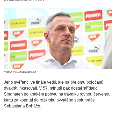
Foto z www.fkjablonec.cz
Jeho svěřenci ve finále vedli, ale na přelomu poločasů
dvakrát inkasovali. V 57. minutě pak dostal střídající
Singhateh po krátkém pobytu na trávníku rovnou červenou
kartu za kopnutí do rozkroku bývalého spoluhráče
Sebastiana Boháče.