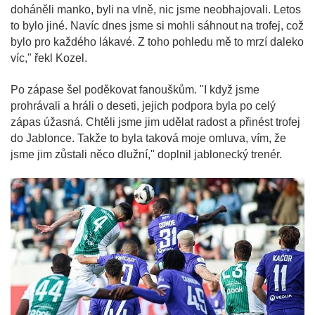
doháněli manko, byli na vlně, nic jsme neobhajovali. Letos
to bylo jiné. Navíc dnes jsme si mohli sáhnout na trofej, což
bylo pro každého lákavé. Z toho pohledu mě to mrzí daleko
víc," řekl Kozel.
Po zápase šel poděkovat fanouškům. "I když jsme
prohrávali a hráli o deseti, jejich podpora byla po celý
zápas úžasná. Chtěli jsme jim udělat radost a přinést trofej
do Jablonce. Takže to byla taková moje omluva, vím, že
jsme jim zůstali něco dlužní," doplnil jablonecký trenér.