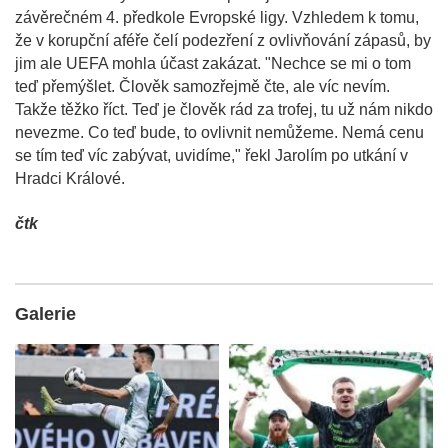
závěrečném 4. předkole Evropské ligy. Vzhledem k tomu,
že v korupční aféře čelí podezření z ovlivňování zápasů, by
jim ale UEFA mohla účast zakázat. "Nechce se mi o tom
teď přemýšlet. Člověk samozřejmě čte, ale víc nevím.
Takže těžko říct. Teď je člověk rád za trofej, tu už nám nikdo
nevezme. Co teď bude, to ovlivnit nemůžeme. Nemá cenu
se tím teď víc zabývat, uvidíme," řekl Jarolím po utkání v
Hradci Králové.
čtk
Galerie