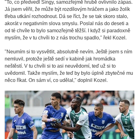
"To, co předvedl Singy, samozřejmě hrubě ovlivnilo zápas.
Já jsem věřil, že může být rozdílovým hráčem a jako žolík
třeba utkání rozhodnout. Dá se říct, že se tak skoro stalo,
akorát v negativním slova smyslu. Poslal nás do deseti a
od té chvíle to bylo samozřejmě těžší. I když si paradoxně
myslím, že v tu chvíli to z nás trochu spadlo," řekl Kozel.
"Neumím si to vysvětlit, absolutně nevím. Ještě jsem s ním
nemluvil, protože ještě sedí v kabině jak hromádka
neštěstí. V tu chvíli si to asi neuvědomí, teď už si to
uvědomil. Takže myslím, že teď by bylo úplně zbytečné mu
něco říkat. On sám ví, co udělal," doplnil Kozel.