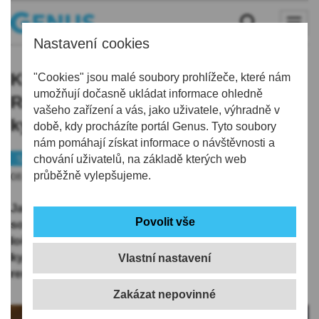
Nastavení cookies
Kvalitní prověrka na soustředění v
"Cookies" jsou malé soubory prohlížeče, které nám
umožňují dočasně ukládat informace ohledně
Rakousku. Jablonec remizoval s
vašeho zařízení a vás, jako uživatele, výhradně v
kyperským Pafosem 0:0
době, kdy procházíte portál Genus. Tyto soubory
nám pomáhají získat informace o návštěvnosti a
Sport
chování uživatelů, na základě kterých web
Fotbal
průběžně vylepšujeme.
08.07.2026 | 21:18
Jablonec má za sebou první herní prověrku na
soustředění v Rakousku. V prestižním utkání s
loňským účastníkem základní fáze Ligy mistrů,
kyperským Pafosem, po velmi vyrovnaném průběhu
Vlastní nastavení
remizoval 0:0.