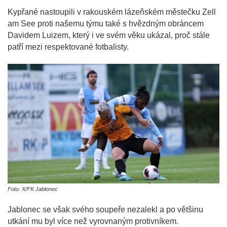
Kypřané nastoupili v rakouském lázeňském městečku Zell
am See proti našemu týmu také s hvězdným obráncem
Davidem Luizem, který i ve svém věku ukázal, proč stále
patří mezi respektované fotbalisty.
Foto: X/FK Jablonec
Jablonec se však svého soupeře nezalekl a po většinu
utkání mu byl více než vyrovnaným protivníkem.