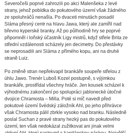
Severočeši poprvé zahrozili po akci Malenšeka z levé
strany, jehož pobídka do pokutového území však žádného
ze spoluhráčů nenašla. Po dvaceti minutách posadil
Sláma přesný centr na hlavu Jawa, který ale zamířil nad
břevno kyperské branky. Až po půlhodině hry se poprvé
připomněl i loňský účastník Ligy mistrů, když střele Brita ze
střední vzdálenosti scházely jen decimetry. Do přestávky
se neprosadili ani Sláma z přímého kopu, ani na druhé
straně Luiz.
Po změně stran nepřekvapil brankáře soupeře střelou z
úhlu Jawo. Trenér Luboš Kozel postupně, s výjimkou
brankáře, prostřídal všechny hráče. Jen kousek scházel k
výhodnému zakončení po spolupráci jablonecké útočné
dvojice Chramosta – Milla. Poté si míč navedl před
pokutové území švédský záložník Ahl, po jeho přihrávce
však Chramosta pálil zbrkle vysoko nad branku. Následně
poslal Suchan z pravé strany hezký pas do pokutového
území, ten však nedokázal zužitkovat ani jinak velmi
aktivní Ahl, který nastoupil s kapitánskou páskou. Největší