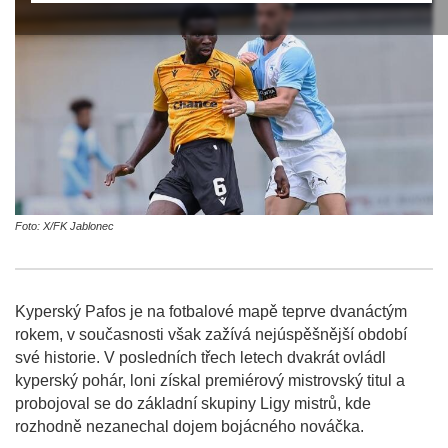
Foto: X/FK Jablonec
Kyperský Pafos je na fotbalové mapě teprve dvanáctým
rokem, v současnosti však zažívá nejúspěšnější období
své historie. V posledních třech letech dvakrát ovládl
kyperský pohár, loni získal premiérový mistrovský titul a
probojoval se do základní skupiny Ligy mistrů, kde
rozhodně nezanechal dojem bojácného nováčka.