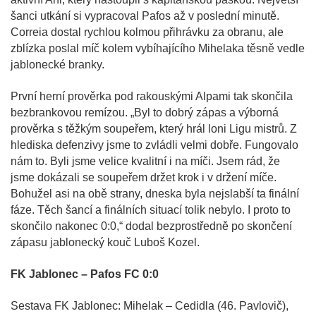
šanci utkání si vypracoval Pafos až v poslední minutě.
Correia dostal rychlou kolmou přihrávku za obranu, ale
zblízka poslal míč kolem vybíhajícího Mihelaka těsně vedle
jablonecké branky.
První herní prověrka pod rakouskými Alpami tak skončila
bezbrankovou remízou. „Byl to dobrý zápas a výborná
prověrka s těžkým soupeřem, který hrál loni Ligu mistrů. Z
hlediska defenzivy jsme to zvládli velmi dobře. Fungovalo
nám to. Byli jsme velice kvalitní i na míči. Jsem rád, že
jsme dokázali se soupeřem držet krok i v držení míče.
Bohužel asi na obě strany, dneska byla nejslabší ta finální
fáze. Těch šancí a finálních situací tolik nebylo. I proto to
skončilo nakonec 0:0,“ dodal bezprostředně po skončení
zápasu jablonecký kouč Luboš Kozel.
FK Jablonec – Pafos FC 0:0
Sestava FK Jablonec: Mihelak – Cedidla (46. Pavlovič),