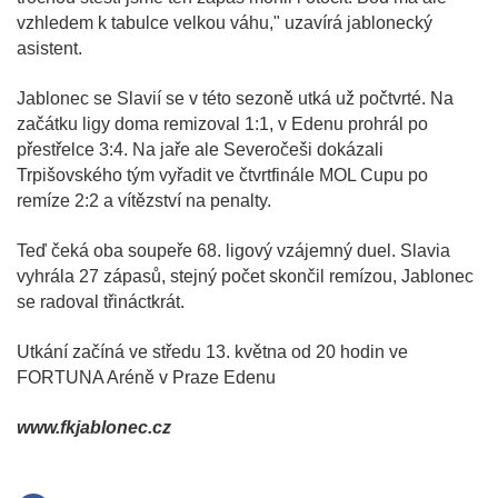
vzhledem k tabulce velkou váhu," uzavírá jablonecký
asistent.
Jablonec se Slavií se v této sezoně utká už počtvrté. Na
začátku ligy doma remizoval 1:1, v Edenu prohrál po
přestřelce 3:4. Na jaře ale Severočeši dokázali
Trpišovského tým vyřadit ve čtvrtfinále MOL Cupu po
remíze 2:2 a vítězství na penalty.
Teď čeká oba soupeře 68. ligový vzájemný duel. Slavia
vyhrála 27 zápasů, stejný počet skončil remízou, Jablonec
se radoval třináctkrát.
Utkání začíná ve středu 13. května od 20 hodin ve
FORTUNA Aréně v Praze Edenu
www.fkjablonec.cz