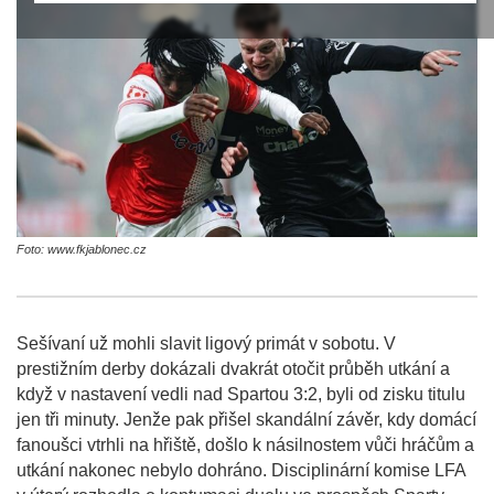
Foto: www.fkjablonec.cz
Sešívaní už mohli slavit ligový primát v sobotu. V
prestižním derby dokázali dvakrát otočit průběh utkání a
když v nastavení vedli nad Spartou 3:2, byli od zisku titulu
jen tři minuty. Jenže pak přišel skandální závěr, kdy domácí
fanoušci vtrhli na hřiště, došlo k násilnostem vůči hráčům a
utkání nakonec nebylo dohráno. Disciplinární komise LFA