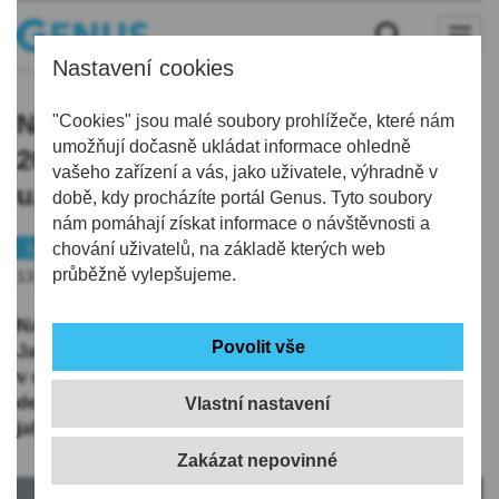
Nastavení cookies
Nadstavbová skupina pokračuje od
"Cookies" jsou malé soubory prohlížeče, které nám
umožňují dočasně ukládat informace ohledně
20.00 třetím kolem, Jablonec míří do
vašeho zařízení a vás, jako uživatele, výhradně v
uzavřeného Edenu
době, kdy procházíte portál Genus. Tyto soubory
nám pomáhají získat informace o návštěvnosti a
Sport
chování uživatelů, na základě kterých web
Fotbal
průběžně vylepšujeme.
13.05.2026 | 5:42
Nadstavbová skupina "O titul" pokračuje třetím kolem.
Jablonec se ve středu vydá na hřiště do Edenu, kde už
v sobotu Slavia sahala po jistotě titulu. Po kontumaci
derby je ovšem vše stále otevřené, stejně jako
Vlastní nastavení
jablonecký boj o čtvrté místo.