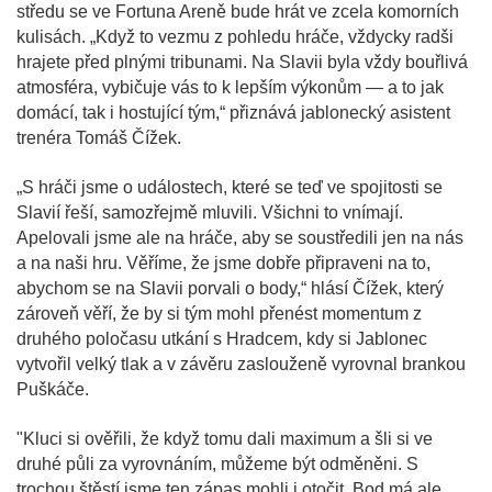
středu se ve Fortuna Areně bude hrát ve zcela komorních
kulisách. „Když to vezmu z pohledu hráče, vždycky radši
hrajete před plnými tribunami. Na Slavii byla vždy bouřlivá
atmosféra, vybičuje vás to k lepším výkonům — a to jak
domácí, tak i hostující tým,“ přiznává jablonecký asistent
trenéra Tomáš Čížek.
„S hráči jsme o událostech, které se teď ve spojitosti se
Slavií řeší, samozřejmě mluvili. Všichni to vnímají.
Apelovali jsme ale na hráče, aby se soustředili jen na nás
a na naši hru. Věříme, že jsme dobře připraveni na to,
abychom se na Slavii porvali o body,“ hlásí Čížek, který
zároveň věří, že by si tým mohl přenést momentum z
druhého poločasu utkání s Hradcem, kdy si Jablonec
vytvořil velký tlak a v závěru zaslouženě vyrovnal brankou
Puškáče.
"Kluci si ověřili, že když tomu dali maximum a šli si ve
druhé půli za vyrovnáním, můžeme být odměněni. S
trochou štěstí jsme ten zápas mohli i otočit. Bod má ale