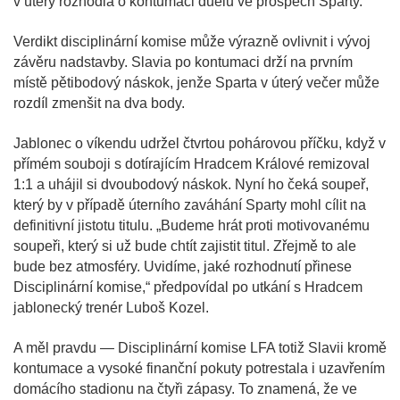
v úterý rozhodla o kontumaci duelu ve prospěch Sparty.
Verdikt disciplinární komise může výrazně ovlivnit i vývoj
závěru nadstavby. Slavia po kontumaci drží na prvním
místě pětibodový náskok, jenže Sparta v úterý večer může
rozdíl zmenšit na dva body.
Jablonec o víkendu udržel čtvrtou pohárovou příčku, když v
přímém souboji s dotírajícím Hradcem Králové remizoval
1:1 a uhájil si dvoubodový náskok. Nyní ho čeká soupeř,
který by v případě úterního zaváhání Sparty mohl cílit na
definitivní jistotu titulu. „Budeme hrát proti motivovanému
soupeři, který si už bude chtít zajistit titul. Zřejmě to ale
bude bez atmosféry. Uvidíme, jaké rozhodnutí přinese
Disciplinární komise,“ předpovídal po utkání s Hradcem
jablonecký trenér Luboš Kozel.
A měl pravdu — Disciplinární komise LFA totiž Slavii kromě
kontumace a vysoké finanční pokuty potrestala i uzavřením
domácího stadionu na čtyři zápasy. To znamená, že ve