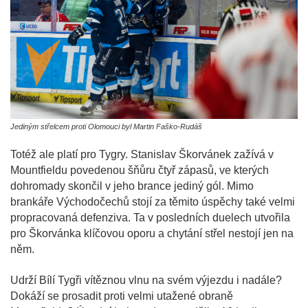
Jediným střelcem proti Olomouci byl Martin Faško-Rudáš
Totéž ale platí pro Tygry. Stanislav Škorvánek zažívá v
Mountfieldu povedenou šňůru čtyř zápasů, ve kterých
dohromady skončil v jeho brance jediný gól. Mimo
brankáře Východočechů stojí za těmito úspěchy také velmi
propracovaná defenziva. Ta v posledních duelech utvořila
pro Škorvánka klíčovou oporu a chytání střel nestojí jen na
něm.
Udrží Bílí Tygři vítěznou vlnu na svém výjezdu i nadále?
Dokáží se prosadit proti velmi utažené obraně