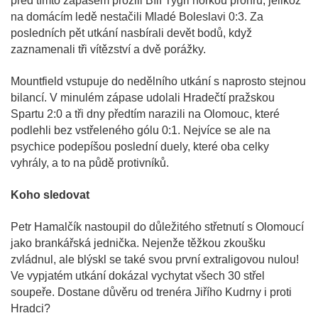
před tímto zápasem prožili Bílí Tygři hořkou prohru, jelikož
na domácím ledě nestačili Mladé Boleslavi 0:3. Za
posledních pět utkání nasbírali devět bodů, když
zaznamenali tři vítězství a dvě porážky.
Mountfield vstupuje do nedělního utkání s naprosto stejnou
bilancí. V minulém zápase udolali Hradečtí pražskou
Spartu 2:0 a tři dny předtím narazili na Olomouc, které
podlehli bez vstřeleného gólu 0:1. Nejvíce se ale na
psychice podepíšou poslední duely, které oba celky
vyhrály, a to na půdě protivníků.
Koho sledovat
Petr Hamalčík nastoupil do důležitého střetnutí s Olomoucí
jako brankářská jednička. Nejenže těžkou zkoušku
zvládnul, ale blýskl se také svou první extraligovou nulou!
Ve vypjatém utkání dokázal vychytat všech 30 střel
soupeře. Dostane důvěru od trenéra Jiřího Kudrny i proti
Hradci?