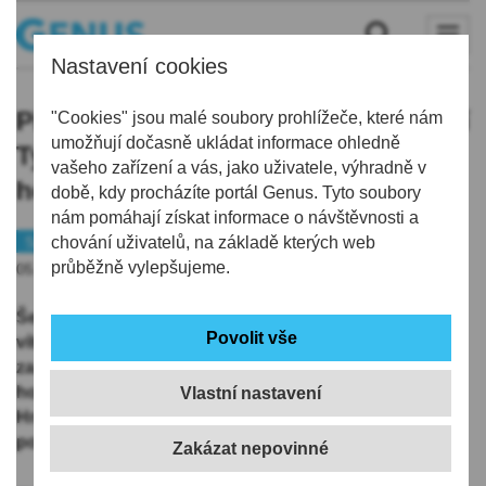
Nastavení cookies
Příští zastávka – Hradec Králové. Bílí
"Cookies" jsou malé soubory prohlížeče, které nám
umožňují dočasně ukládat informace ohledně
Tygři pokračují v bojích na
vašeho zařízení a vás, jako uživatele, výhradně v
hostujícím ledě
době, kdy procházíte portál Genus. Tyto soubory
nám pomáhají získat informace o návštěvnosti a
Sport
chování uživatelů, na základě kterých web
Hokej
průběžně vylepšujeme.
05.10.2025 | 7:23
Šelmy nastartovaly sérii pěti venkovních zápasů
vítězně, když porazily olomoucké Kohouty a navíc
zaznamenaly první nulu sezóny. Tentokrát na
hostujícím ledě vyzvou východočeský Mountfield
Vlastní nastavení
Hradec Králové. Duel těchto dvou rivalů má vždy
pořádný náboj. Úvodní buly padne už v neděli v 16:00!