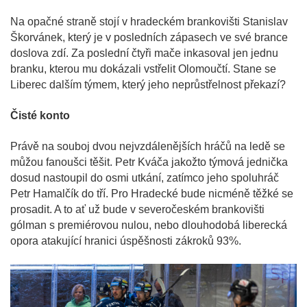
Na opačné straně stojí v hradeckém brankovišti Stanislav
Škorvánek, který je v posledních zápasech ve své brance
doslova zdí. Za poslední čtyři mače inkasoval jen jednu
branku, kterou mu dokázali vstřelit Olomoučtí. Stane se
Liberec dalším týmem, který jeho neprůstřelnost překazí?
Čisté konto
Právě na souboj dvou nejvzdálenějších hráčů na ledě se
můžou fanoušci těšit. Petr Kváča jakožto týmová jednička
dosud nastoupil do osmi utkání, zatímco jeho spoluhráč
Petr Hamalčík do tří. Pro Hradecké bude nicméně těžké se
prosadit. A to ať už bude v severočeském brankovišti
gólman s premiérovou nulou, nebo dlouhodobá liberecká
opora atakující hranici úspěšnosti zákroků 93%.