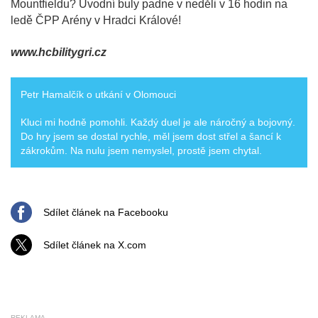
Mountfieldu? Úvodní buly padne v neděli v 16 hodin na
ledě ČPP Arény v Hradci Králové!
www.hcbilitygri.cz
Petr Hamalčík o utkání v Olomouci
Kluci mi hodně pomohli. Každý duel je ale náročný a bojovný.
Do hry jsem se dostal rychle, měl jsem dost střel a šancí k
zákrokům. Na nulu jsem nemyslel, prostě jsem chytal.
Sdílet článek na Facebooku
Sdílet článek na X.com
REKLAMA