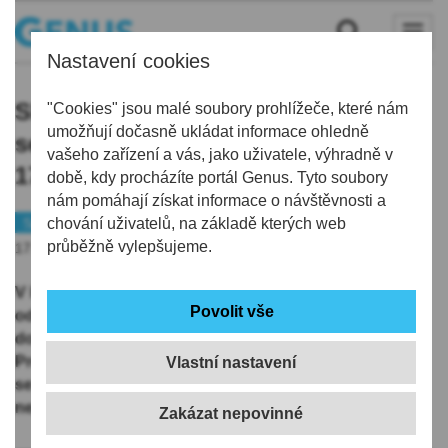
Nastavení cookies
Slovan čeká poslední domácí duel
"Cookies" jsou malé soubory prohlížeče, které nám
umožňují dočasně ukládat informace ohledně
sezony, na stadionu U Nisy dnes od
vašeho zařízení a vás, jako uživatele, výhradně v
17 hodin hostí Spartu
době, kdy procházíte portál Genus. Tyto soubory
nám pomáhají získat informace o návštěvnosti a
Sport
chování uživatelů, na základě kterých web
Fotbal
průběžně vylepšujeme.
17.05.2026 | 8:03
V letošním ročníku Chance Ligy zbývá Slovanu
odehrát poslední domácí utkání. Na stadion U Nisy
dorazí Sparta Praha, která má již jistotu druhého místa.
Pro svěřence Radoslava Kováče půjde o výzvu, v níž
Vlastní nastavení
se budou chtít před domácími fanoušky rozloučit v co
nejlepším světle. Zápas startuje v neděli od 17:00.