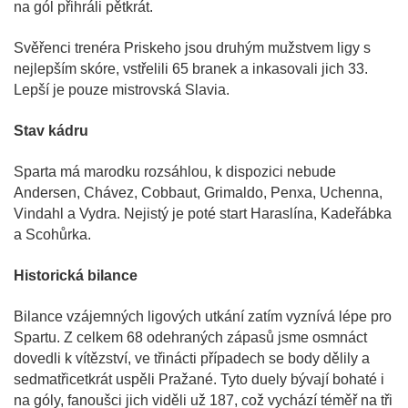
na gól přihráli pětkrát.
Svěřenci trenéra Priskeho jsou druhým mužstvem ligy s
nejlepším skóre, vstřelili 65 branek a inkasovali jich 33.
Lepší je pouze mistrovská Slavia.
Stav kádru
Sparta má marodku rozsáhlou, k dispozici nebude
Andersen, Chávez, Cobbaut, Grimaldo, Penxa, Uchenna,
Vindahl a Vydra. Nejistý je poté start Haraslína, Kadeřábka
a Scohůrka.
Historická bilance
Bilance vzájemných ligových utkání zatím vyznívá lépe pro
Spartu. Z celkem 68 odehraných zápasů jsme osmnáct
dovedli k vítězství, ve třinácti případech se body dělily a
sedmatřicetkrát uspěli Pražané. Tyto duely bývají bohaté i
na góly, fanoušci jich viděli už 187, což vychází téměř na tři