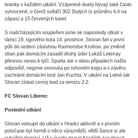
branky v každém utkání. Vzájemné duely bývají také často
vyhrocené, o čemž svědčí 302 žlutých (v průměru 4,4 na
zápas) a 15 červených karet.
S nadcházejícím soupeřem jsme se naposledy utkali v
rámci 19. ligového kola 14. prosince. Slovan šel v první
půli do vedení zásluhou Raimondse Krollise, po změně
stran pak domácím zasadil druhý úder Lukáš Letenay
přesnou ranou k tyči. Sparta ale v obou případech našla
odpověď, nejprve srovnala po rohovém kopu a v závěru
zachránil domácím bod Jan Kuchta. V utkání na Letné tak
Slovan získal cenný bod za remízu 2:2.
FC Slovan Liberec
Poslední utkání
Slovan vstoupil do utkání v Hradci aktivně a v prvním
poločase byl herně o něco výraznější, větší šance si ale
vytvářeli domácí. Už v úvodu musel Krajčírik zasahovat