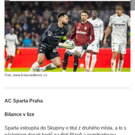
Foto: www.fcslovanliberec.cz
AC Sparta Praha
Bilance v lize
Sparta vstoupila do Skupiny o titul z druhého místa, a to s
náskokem deseti bodů na třetí Plzeň a osmibodovou