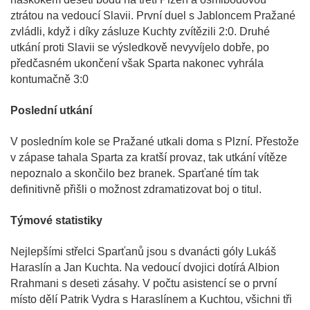
ztrátou na vedoucí Slavii. První duel s Jabloncem Pražané
zvládli, když i díky zásluze Kuchty zvítězili 2:0. Druhé
utkání proti Slavii se výsledkově nevyvíjelo dobře, po
předčasném ukončení však Sparta nakonec vyhrála
kontumačně 3:0
Poslední utkání
V posledním kole se Pražané utkali doma s Plzní. Přestože
v zápase tahala Sparta za kratší provaz, tak utkání vítěze
nepoznalo a skončilo bez branek. Sparťané tím tak
definitivně přišli o možnost zdramatizovat boj o titul.
Týmové statistiky
Nejlepšími střelci Sparťanů jsou s dvanácti góly Lukáš
Haraslín a Jan Kuchta. Na vedoucí dvojici dotírá Albion
Rrahmani s deseti zásahy. V počtu asistencí se o první
místo dělí Patrik Vydra s Haraslínem a Kuchtou, všichni tři