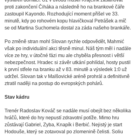
proti zakončení Čiháka a následně ho na brankové čáře
zastoupil Kayondo. Rozhodující moment přišel ve 33.
minutě, kdy po rohovém kopu hlavičkoval Petrášek a míč
se od Martina Suchomela dostal za záda našeho brankáře.
Po změně stran mohl Slovan rychle odpovědět, Mahmić
však po individuální akci těsně minul. Náš tým měl i nadále
více ze hry, v útočné fázi mu ale chyběla přesnost i větší
nebezpečnost. Hradec si závěr utkání pohlídal, hosty pustil
k první střele na branku až v 83. minutě a výsledek 1:0 už
udržel. Slovan tak v Malšovické aréně prohrál a definitivně
ztratil naději na postup do evropských pohárů.
Stav kádru
Trenér Radoslav Kováč se nadále musí obejít bez několika
hráčů, které do hry nepustí zdravotní potíže. Mimo hru
zůstávají Gabriel, Zyba, Knapík i Berbić. Nejistý je start
Hodouše, který se zotavoval po zlomenině čelisti. Soliu