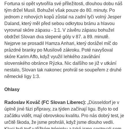
Fortuna si opět vytvořila své příležitosti, dlouhou dobu náš
tým držel Musil. Bohužel však pouze do 80. minuty. Po
jednom z rohových kopů zůstal na zadní tyči volný Jesper
Daland, který měl před sebou odkrytou bránu a hlavou
vyrovnal skóre zápasu - 1:1. V závěru zápasu bohužel
obdržel Slovan dva slepené góly v 87. a 89. minutě.
Nejprve se prosadil Hamza Anhari, který dorážel míč do
prázdné branky po Musilově zákroku. Poté navyšoval
skóre Karim Affo, když využil lehkého zaváhání
slovenského obránce Rýzka. Nic dalšího se již v utkání
nestalo, Slovan tak nakonec prohrál se soupeřem z druhé
německé ligy 1:3.
Ohlasy
Radoslav Kováč (FC Slovan Liberec):
„Düsseldorf je v
úplně jiné fázi přípravy, za týden začínají ligu. Bylo to od
začátku vidět, mají obrovskou kvalitu. Pro nás dobrý test, je
určitě škoda, že jsme prohráli, když jsme dlouho vedli.
Kluci byli teď v těžkém tréninku a také jsme cestovali sem