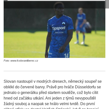
Foto: www.fcslovanliberec.cz
Slovan nastoupil v modrých dresech, německý soupeř se
oblékl do červené barvy. Právě pro hráče Düsseldorfu se
jednalo o generálku před startem soutěže, což bylo cítit
hned od začátku utkání. Ani jeden z týmů nevypouštěl
žádný souboj a naopak se hrálo velmi tvrdě. Do první