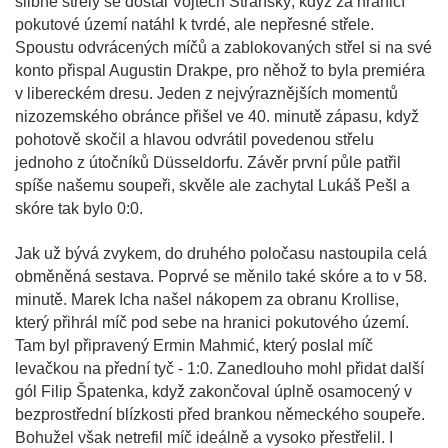
slibné střely se dostal Vojtěch Stránský, když za hranicí
pokutové území natáhl k tvrdé, ale nepřesné střele.
Spoustu odvrácených míčů a zablokovaných střel si na své
konto přispal Augustin Drakpe, pro něhož to byla premiéra
v libereckém dresu. Jeden z nejvýraznějších momentů
nizozemského obránce přišel ve 40. minutě zápasu, když
pohotově skočil a hlavou odvrátil povedenou střelu
jednoho z útočníků Düsseldorfu. Závěr první půle patřil
spíše našemu soupeři, skvěle ale zachytal Lukáš Pešl a
skóre tak bylo 0:0.
Jak už bývá zvykem, do druhého poločasu nastoupila celá
obměněná sestava. Poprvé se měnilo také skóre a to v 58.
minutě. Marek Icha našel nákopem za obranu Krollise,
který přihrál míč pod sebe na hranici pokutového území.
Tam byl připravený Ermin Mahmić, který poslal míč
levačkou na přední tyč - 1:0. Zanedlouho mohl přidat další
gól Filip Špatenka, když zakončoval úplně osamocený v
bezprostřední blízkosti před brankou německého soupeře.
Bohužel však netrefil míč ideálně a vysoko přestřelil. I