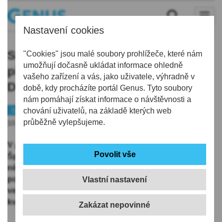
Nastavení cookies
Slovan Liberec prohrál v prvním
"Cookies" jsou malé soubory prohlížeče, které nám
umožňují dočasně ukládat informace ohledně
přípravném utkání proti Fortuně
vašeho zařízení a vás, jako uživatele, výhradně v
Düsseldorf 1:3
době, kdy procházíte portál Genus. Tyto soubory
nám pomáhají získat informace o návštěvnosti a
Sport
chování uživatelů, na základě kterých web
Fotbal
průběžně vylepšujeme.
10.01.2026 | 18:25
V prvním přípravném zápasu na soustředění ve
Španělsku hráli svěřenci Radoslava Kováče proti
německému týmu Fortuna Düsseldorf. Do obou
poločasů nastoupila jiná jedenáctka. Slovan Dlouho
Vlastní nastavení
vedl zásluhou Ermina Mahmiće, nakonec však proti
kvalitnímu soupeři prohrál 1:3.