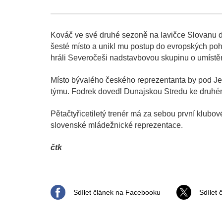
Kováč ve své druhé sezoně na lavičce Slovanu do
šesté místo a unikl mu postup do evropských poh
hráli Severočeši nadstavbovou skupinu o umístění
Místo bývalého českého reprezentanta by pod Je
týmu. Fodrek dovedl Dunajskou Stredu ke druhému
Pětačtyřicetiletý trenér má za sebou první klubo
slovenské mládežnické reprezentace.
čtk
Sdílet článek na Facebooku
Sdílet