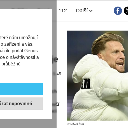
Politika
Sport
112
Další
í skončí u
které nám umožňují
 zařízení a vás,
adit ho má
házíte portál Genus.
ci nekomentuje
ce o návštěvnosti a
b průběžně
18.06.2026 | 5:45
a
iSport.cz
po dvou letech
o měl slovenský kouč
skou Stredu. Tiskový mluvčí
dotaz ČTK nechtěl situaci
archivní foto