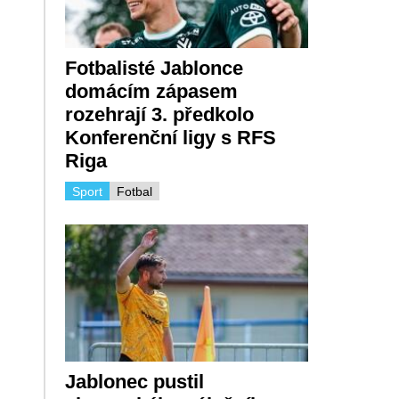
Fotbalisté Jablonce
domácím zápasem
rozehrají 3. předkolo
Konferenční ligy s RFS
Riga
Sport
Fotbal
Jablonec pustil