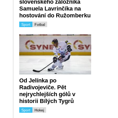
slovenského záložníka
Samuela Lavrinčíka na
hostování do Ružomberku
Sport
Fotbal
Od Jelínka po
Radivojeviče. Pět
nejrychlejších gólů v
historii Bílých Tygrů
Sport
Hokej