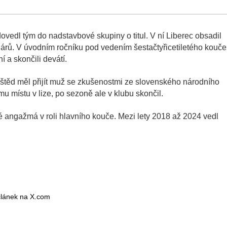
vedl tým do nadstavbové skupiny o titul. V ní Liberec obsadil
árů. V úvodním ročníku pod vedením šestačtyřicetiletého kouče
 a skončili devátí.
štěd měl přijít muž se zkušenostmi ze slovenského národního
 místu v lize, po sezoně ale v klubu skončil.
vé angažmá v roli hlavního kouče. Mezi lety 2018 až 2024 vedl
 článek na X.com