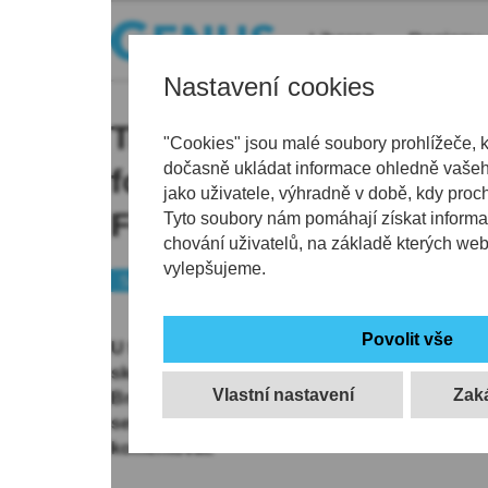
Liberec
Regiony
Nastavení cookies
Trenér Kováč podle médi
"Cookies" jsou malé soubory prohlížeče, 
dočasně ukládat informace ohledně vašeho
fotbalistů Liberce, nahr
jako uživatele, výhradně v době, kdy proc
Fodrek. Slovan informa
Tyto soubory nám pomáhají získat informa
chování uživatelů, na základě kterých we
vylepšujeme.
Sport
Fotbal
U fotbalistů Liberce podle serverů
inFotbal.cz
skončí trenér Radoslav Kováč. Nahradit by h
Vlastní nastavení
Branislav Fodrek, jenž naposledy vedl Dunaj
severočeského klubu Tomáš Čarnogurský na 
komentovat.