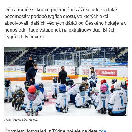
Děti a rodiče si kromě příjemného zážitku odnesli také
pozornosti v podobě tygřích dresů, ve kterých akci
absolvovali, dalších věcných dárků od Českého hokeje a v
neposlední řadě vstupenek na extraligový duel Bílých
Tygrů s Litvínovem.
Foto: www.hcbilitygri.cz
Kompletní fotogalerii z Týdne hokeje najdete
zde
.