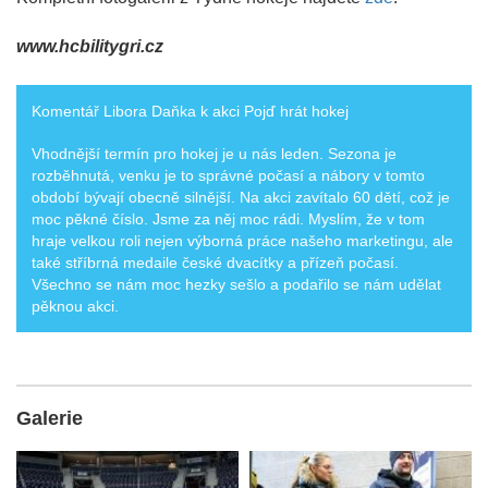
www.hcbilitygri.cz
Komentář Libora Daňka k akci Pojď hrát hokej
Vhodnější termín pro hokej je u nás leden. Sezona je
rozběhnutá, venku je to správné počasí a nábory v tomto
období bývají obecně silnější. Na akci zavítalo 60 dětí, což je
moc pěkné číslo. Jsme za něj moc rádi. Myslím, že v tom
hraje velkou roli nejen výborná práce našeho marketingu, ale
také stříbrná medaile české dvacítky a přízeň počasí.
Všechno se nám moc hezky sešlo a podařilo se nám udělat
pěknou akci.
Galerie