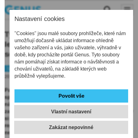
Nastavení cookies
Týden hokeje slavil úspěch! Na
"Cookies" jsou malé soubory prohlížeče, které nám
umožňují dočasně ukládat informace ohledně
ledě liberecké Home Credit Areny se
vašeho zařízení a vás, jako uživatele, výhradně v
sešlo 60 dětí
době, kdy procházíte portál Genus. Tyto soubory
nám pomáhají získat informace o návštěvnosti a
Sport
chování uživatelů, na základě kterých web
Hokej
průběžně vylepšujeme.
20.01.2026 | 9:04
Parádní hokejové dopoledne je minulostí! Bílí Tygři ve
spolupráci s Českým svazem ledního hokeje hostili
náborovou akci Pojď hrát hokej, která opět
zaznamenala velký úspěch. Na ledě Home Credit Areny
Vlastní nastavení
si své první hokejové krůčky vyzkoušelo celkem 57
registrovaných kluků i holek, a také tři děti, které ještě
nesplňovaly věkový limit.