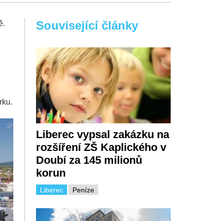
Související články
ě.
rku.
Liberec vypsal zakázku na
rozšíření ZŠ Kaplického v
Doubí za 145 milionů
korun
Liberec
Peníze