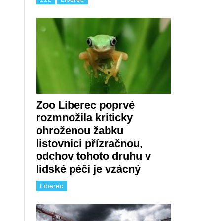
Zoo Liberec poprvé
rozmnožila kriticky
ohroženou žabku
listovnici přízračnou,
odchov tohoto druhu v
lidské péči je vzácný
Liberec