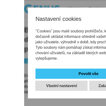
Liberec
Regiony
Nastavení cookies
Babylonský aguapark ch
"Cookies" jsou malé soubory prohlížeče, 
dočasně ukládat informace ohledně vašeho
dobrodružství pro celou
jako uživatele, výhradně v době, kdy proc
podpořit společně strá
Tyto soubory nám pomáhají získat informa
chování uživatelů, na základě kterých we
vylepšujeme.
Liberec
Tip
Centrum Babylon Liberec pořádá speciální z
příležitosti Mezinárodního dne rodiny. V pátek
Vlastní nastavení
Aquapark promění v místo plné her, soutěží a 
návštěvníky.