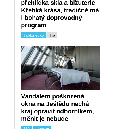
přehlídka skla a bižuterie
Křehká krása, tradičně má
i bohatý doprovodný
program
Jablonecko
Tip
Vandalem poškozená
okna na Ještědu nechá
kraj opravit odborníkem,
měnit je nebude
112
Liberec