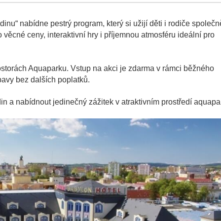
nu“ nabídne pestrý program, který si užijí děti i rodiče společn
věcné ceny, interaktivní hry i příjemnou atmosféru ideální pro
storách Aquaparku. Vstup na akci je zdarma v rámci běžného
bavy bez dalších poplatků.
in a nabídnout jedinečný zážitek v atraktivním prostředí aquapa