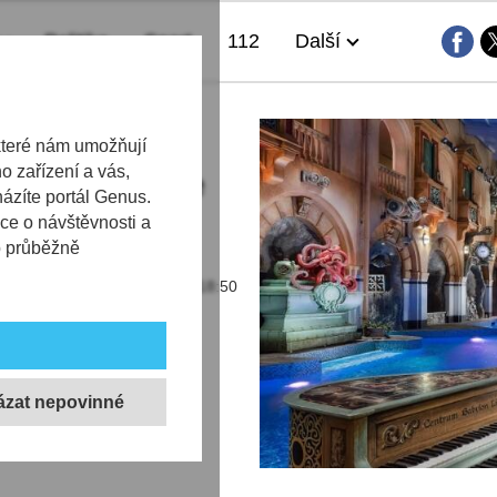
Politika
Sport
112
Další
ystá Vodní
které nám umožňují
 zařízení a vás,
 rodinu. Chce
házíte portál Genus.
vený čas
ce o návštěvnosti a
b průběžně
10.05.2026 | 18:50
ábavné odpoledne při
 15. května 2026 se
radosti pro malé i velké