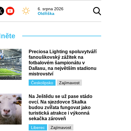
6. srpna 2026
Oldřiška
dněte
Preciosa Lighting spoluvytváří
fanouškovský zážitek na
fotbalovém šampionátu v
Dallasu, na největším stadionu
mistrovství
Českolipsko
Zajímavost
Na Ještědu se už pase stádo
ovcí. Na sjezdovce Skalka
budou zvířata fungovat jako
turistická atrakce i výkonná
sekačka zároveň
Liberec
Zajímavost