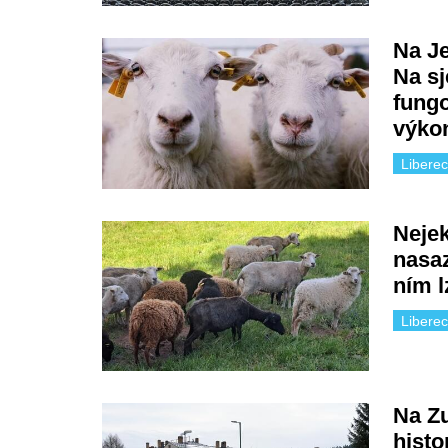
Na Je
Na sj
fungo
výko
Liberec
Nejek
nasaz
ním l
Liberec
Na Zu
histo