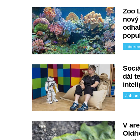
Zoo L
nový
odhal
popu
Liberec
Sociá
dál t
intel
Jablon
V are
Oldři