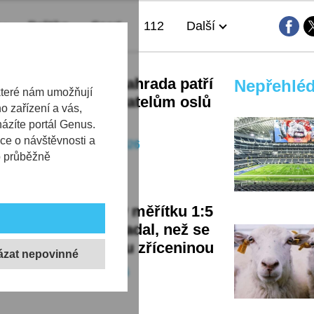
Politika
Sport
112
Další
ecká zoologická zahrada patří
Nepřehlé
které nám umožňují
júspěšnějším chovatelům oslů
 zařízení a vás,
lských v Evropě
házíte portál Genus.
ce o návštěvnosti a
29. 07. 2026
Zajímavost
b průběžně
ka hradu Trosky v měřítku 1:5
je, jak objekt vypadal, než se
nejznámější českou zříceninou
05. 07. 2026
Zajímavost