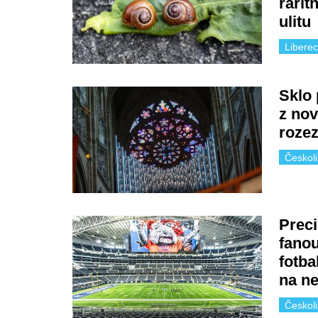
rarit
ulitu
Libere
Sklo 
z no
rozez
Českol
Preci
fanou
fotba
na ne
Českol