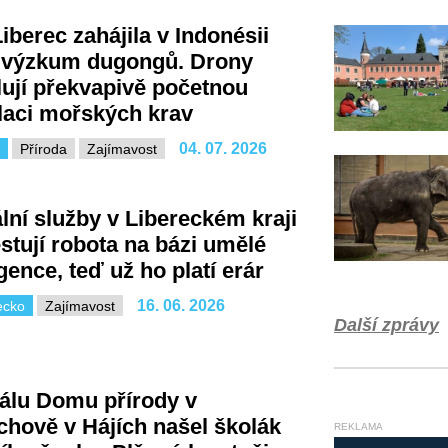
iberec zahájila v Indonésii
 výzkum dugongů. Drony
ují překvapivě početnou
laci mořských krav
04. 07. 2026
Příroda
Zajímavost
lní služby v Libereckém kraji
estují robota na bázi umělé
igence, teď už ho platí erár
16. 06. 2026
ecko
Zajímavost
Další zprávy
álu Domu přírody v
chově v Hájích našel školák
REKLAMA