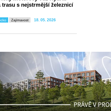
 trasu s nejstrmější železnicí
18. 05. 2026
ecko
Zajímavost