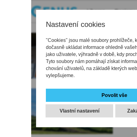
Liberec
Regiony
Nastavení cookies
Liber
"Cookies" jsou malé soubory prohlížeče, 
k ne
dočasně ukládat informace ohledně vašeho
somá
jako uživatele, výhradně v době, kdy proc
Tyto soubory nám pomáhají získat informa
Liberec
chování uživatelů, na základě kterých we
vylepšujeme.
Repli
ukazu
stal 
Vlastní nastavení
Výlet