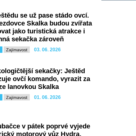
štědu se už pase stádo ovcí.
ezdovce Skalka budou zvířata
vat jako turistická atrakce i
nná sekačka zároveň
03. 06. 2026
Zajímavost
ologičtější sekačky: Ještěd
uje ovčí komando, vyrazit za
ze lanovkou Skalka
01. 06. 2026
Zajímavost
bačce v pátek poprvé vyjede
rický motorový vůz Hydra.