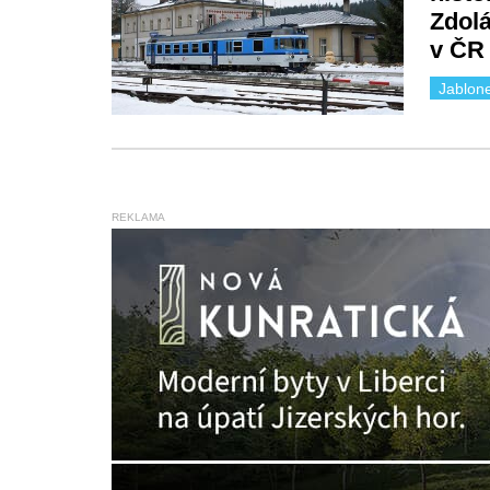
Zdolá
v ČR
Jablon
REKLAMA