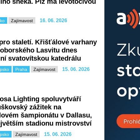
ního šneka. Plž má levotočivou
16. 06. 2026
cko
Zajímavost
pro staletí. Křišťálové varhany
voborského Lasvitu dnes
ní svatovítskou katedrálu
15. 06. 2026
ipsko
Praha
Zajímavost
osa Lighting spoluvytváří
škovský zážitek na
lovém šampionátu v Dallasu,
jvětším stadionu mistrovství
15. 06. 2026
ipsko
Zajímavost