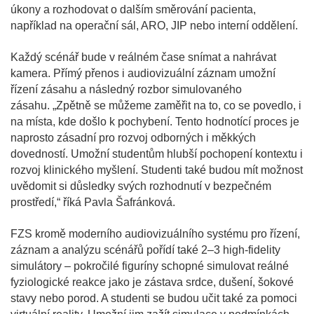
úkony a rozhodovat o dalším směrování pacienta,
například na operační sál, ARO, JIP nebo interní oddělení.
Každý scénář bude v reálném čase snímat a nahrávat
kamera. Přímý přenos i audiovizuální záznam umožní
řízení zásahu a následný rozbor simulovaného
zásahu. „Zpětně se můžeme zaměřit na to, co se povedlo, i
na místa, kde došlo k pochybení. Tento hodnotící proces je
naprosto zásadní pro rozvoj odborných i měkkých
dovedností. Umožní studentům hlubší pochopení kontextu i
rozvoj klinického myšlení. Studenti také budou mít možnost
uvědomit si důsledky svých rozhodnutí v bezpečném
prostředí,“ říká Pavla Šafránková.
FZS kromě moderního audiovizuálního systému pro řízení,
záznam a analýzu scénářů pořídí také 2–3 high-fidelity
simulátory – pokročilé figuríny schopné simulovat reálné
fyziologické reakce jako je zástava srdce, dušení, šokové
stavy nebo porod. A studenti se budou učit také za pomoci