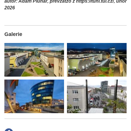
autor: Adam Pluhař, převzatzo z https://tuni.tul.cz/, únor
2026
Galerie