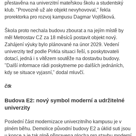
přestavěna na univerzitní mateřskou školu a studentský
klub. "Provozně už ale objekt nevyhovoval," řekla
prorektorka pro rozvoj kampusu Dagmar Vojtíšková.
Škola proto nechala budovu zbourat a na jejím místě by
měl Metrostav CZ za 18 měsíců postavit objekt nový.
Zahájení výuky bylo plánované na únor 2029. Vedení
univerzity teď podle Pirkla situaci řeší, s poskytovateli
dotací, jedná i s vítězem soutěže na dostavbu budovy.
"Další informace rádi poskytneme po dalších jednáních,
kdy se situace vyjasní," dodal mluvčí.
čtk
Budova E2: nový symbol moderní a udržitelné
univerzity
Poslední část modernizace univerzitního kampusu je v
plném běhu. Demolice původní budovy E2 a úklid suti jsou
u konce a je tak plně připravena plocha pro stavbu moderní