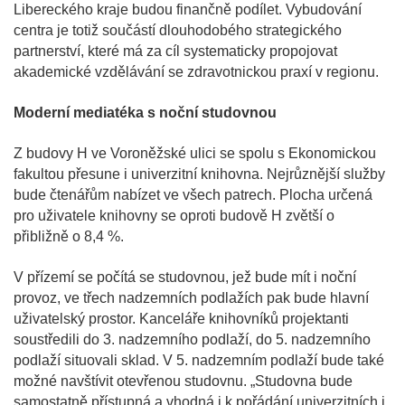
Libereckého kraje budou finančně podílet. Vybudování
centra je totiž součástí dlouhodobého strategického
partnerství, které má za cíl systematicky propojovat
akademické vzdělávání se zdravotnickou praxí v regionu.
Moderní mediatéka s noční studovnou
Z budovy H ve Voroněžské ulici se spolu s Ekonomickou
fakultou přesune i univerzitní knihovna. Nejrůznější služby
bude čtenářům nabízet ve všech patrech. Plocha určená
pro uživatele knihovny se oproti budově H zvětší o
přibližně o 8,4 %.
V přízemí se počítá se studovnou, jež bude mít i noční
provoz, ve třech nadzemních podlažích pak bude hlavní
uživatelský prostor. Kanceláře knihovníků projektanti
soustředili do 3. nadzemního podlaží, do 5. nadzemního
podlaží situovali sklad. V 5. nadzemním podlaží bude také
možné navštívit otevřenou studovnu. „Studovna bude
samostatně přístupná a vhodná i k pořádání univerzitních i