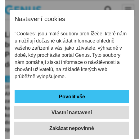
Nastavení cookies
Liberecká univerzita odložila stavbu
"Cookies" jsou malé soubory prohlížeče, které nám
umožňují dočasně ukládat informace ohledně
budovy E2 za půl miliardy korun.
vašeho zařízení a vás, jako uživatele, výhradně v
Projekt chce prověřit, v
době, kdy procházíte portál Genus. Tyto soubory
nám pomáhají získat informace o návštěvnosti a
dokumentaci jsou nesrovnalosti
chování uživatelů, na základě kterých web
průběžně vylepšujeme.
Liberec
Školství
18.05.2026 | 13:30
AKTUALIZOVÁNO: Technická univerzita v Liberci
zatím odložila zahájení stavby nové budovy E2 v
kampusu plánované na středu. Projekt za půl miliardy
Vlastní nastavení
korun chce nové vedení univerzity prověřit, v
dokumentaci jsou nesrovnalosti, uvedl dnes v tiskové
zprávě mluvčí univerzity Radek Pirkl.