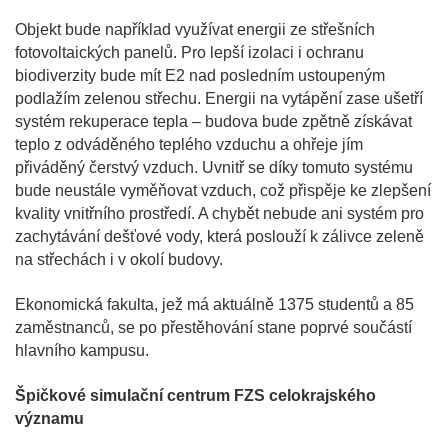
Objekt bude například využívat energii ze střešních
fotovoltaických panelů. Pro lepší izolaci i ochranu
biodiverzity bude mít E2 nad posledním ustoupeným
podlažím zelenou střechu. Energii na vytápění zase ušetří
systém rekuperace tepla – budova bude zpětně získávat
teplo z odváděného teplého vzduchu a ohřeje jím
přiváděný čerstvý vzduch. Uvnitř se díky tomuto systému
bude neustále vyměňovat vzduch, což přispěje ke zlepšení
kvality vnitřního prostředí. A chybět nebude ani systém pro
zachytávání dešťové vody, která poslouží k zálivce zeleně
na střechách i v okolí budovy.
Ekonomická fakulta, jež má aktuálně 1375 studentů a 85
zaměstnanců, se po přestěhování stane poprvé součástí
hlavního kampusu.
Špičkové simulační centrum FZS celokrajského
významu