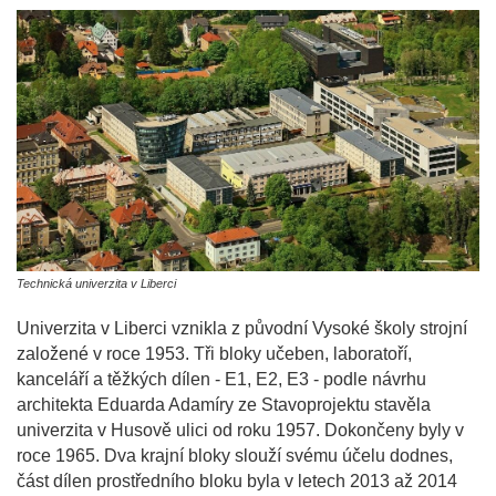
Technická univerzita v Liberci
Univerzita v Liberci vznikla z původní Vysoké školy strojní
založené v roce 1953. Tři bloky učeben, laboratoří,
kanceláří a těžkých dílen - E1, E2, E3 - podle návrhu
architekta Eduarda Adamíry ze Stavoprojektu stavěla
univerzita v Husově ulici od roku 1957. Dokončeny byly v
roce 1965. Dva krajní bloky slouží svému účelu dodnes,
část dílen prostředního bloku byla v letech 2013 až 2014