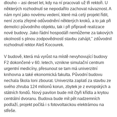
dlouho – asi deset let, kdy na ní pracovali už tři rektoři. U
některých rozhodnutí se nepodařilo zachovat návaznost. A
nám nyní jako novému vedení, které má celý projekt řídit,
není zcela zřejmé odůvodnění některých kroků, a to jak při
demolici původního objektu, tak i při přípravě realizace
nové budovy. Jako řádní hospodáři nemůžeme za takových
okolností s plnou zodpovědností stavbu zahájit," zdůvodnil
rozhodnutí rektor Aleš Kocourek.
V budově, která má vyrůst na místě nevyhovující budovy
F2 dokončené v 60. letech, vznikne simulační centrum
urgentní medicíny, přesunout se tam má univerzitní
knihovna a také ekonomická fakulta. Původní budovu
nechala škola loni zbourat. Univerzita zaplatí za stavbu ze
svého zhruba 124 milionů korun, zbytek je z evropských a
státních fondů. Nový pavilon bude mít čtyři křídla a krytou
centrální dvoranu. Budova bude mít pět nadzemních
podlaží, projekt počítá i s fotovoltaickou elektrárnou na
střeše.