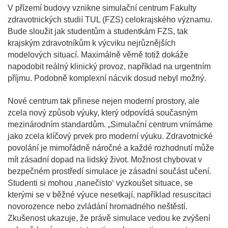
V přízemí budovy vznikne simulační centrum Fakulty
zdravotnických studií TUL (FZS) celokrajského významu.
Bude sloužit jak studentům a studentkám FZS, tak
krajským zdravotníkům k výcviku nejrůznějších
modelových situací. Maximálně věrně totiž dokáže
napodobit reálný klinický provoz, například na urgentním
příjmu. Podobně komplexní nácvik dosud nebyl možný.
Nové centrum tak přinese nejen moderní prostory, ale
zcela nový způsob výuky, který odpovídá současným
mezinárodním standardům. „Simulační centrum vnímáme
jako zcela klíčový prvek pro moderní výuku. Zdravotnické
povolání je mimořádně náročné a každé rozhodnutí může
mít zásadní dopad na lidský život. Možnost chybovat v
bezpečném prostředí simulace je zásadní součást učení.
Studenti si mohou ‚nanečisto‘ vyzkoušet situace, se
kterými se v běžné výuce nesetkají, například resuscitaci
novorozence nebo zvládání hromadného neštěstí.
Zkušenost ukazuje, že právě simulace vedou ke zvýšení