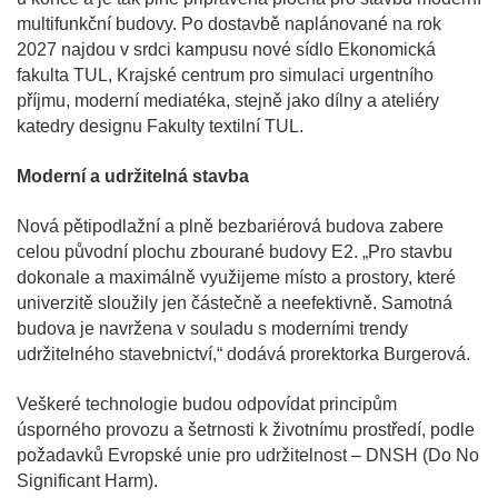
multifunkční budovy. Po dostavbě naplánované na rok
2027 najdou v srdci kampusu nové sídlo Ekonomická
fakulta TUL, Krajské centrum pro simulaci urgentního
příjmu, moderní mediatéka, stejně jako dílny a ateliéry
katedry designu Fakulty textilní TUL.
Moderní a udržitelná stavba
Nová pětipodlažní a plně bezbariérová budova zabere
celou původní plochu zbourané budovy E2. „Pro stavbu
dokonale a maximálně využijeme místo a prostory, které
univerzitě sloužily jen částečně a neefektivně. Samotná
budova je navržena v souladu s moderními trendy
udržitelného stavebnictví,“ dodává prorektorka Burgerová.
Veškeré technologie budou odpovídat principům
úsporného provozu a šetrnosti k životnímu prostředí, podle
požadavků Evropské unie pro udržitelnost – DNSH (Do No
Significant Harm).