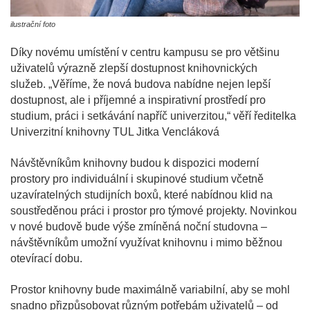
ilustrační foto
Díky novému umístění v centru kampusu se pro většinu
uživatelů výrazně zlepší dostupnost knihovnických
služeb. „Věříme, že nová budova nabídne nejen lepší
dostupnost, ale i příjemné a inspirativní prostředí pro
studium, práci i setkávání napříč univerzitou,“ věří ředitelka
Univerzitní knihovny TUL Jitka Vencláková
Návštěvníkům knihovny budou k dispozici moderní
prostory pro individuální i skupinové studium včetně
uzavíratelných studijních boxů, které nabídnou klid na
soustředěnou práci i prostor pro týmové projekty. Novinkou
v nové budově bude výše zmíněná noční studovna –
návštěvníkům umožní využívat knihovnu i mimo běžnou
otevírací dobu.
Prostor knihovny bude maximálně variabilní, aby se mohl
snadno přizpůsobovat různým potřebám uživatelů – od