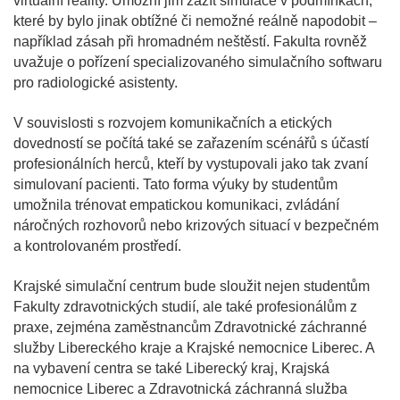
virtuální reality. Umožní jim zažít simulace v podmínkách,
které by bylo jinak obtížné či nemožné reálně napodobit –
například zásah při hromadném neštěstí. Fakulta rovněž
uvažuje o pořízení specializovaného simulačního softwaru
pro radiologické asistenty.
V souvislosti s rozvojem komunikačních a etických
dovedností se počítá také se zařazením scénářů s účastí
profesionálních herců, kteří by vystupovali jako tak zvaní
simulovaní pacienti. Tato forma výuky by studentům
umožnila trénovat empatickou komunikaci, zvládání
náročných rozhovorů nebo krizových situací v bezpečném
a kontrolovaném prostředí.
Krajské simulační centrum bude sloužit nejen studentům
Fakulty zdravotnických studií, ale také profesionálům z
praxe, zejména zaměstnancům Zdravotnické záchranné
služby Libereckého kraje a Krajské nemocnice Liberec. A
na vybavení centra se také Liberecký kraj, Krajská
nemocnice Liberec a Zdravotnická záchranná služba