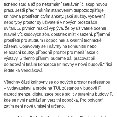
tichého studia až po neformální setkávání či skupinovou
práci. Ještě před finálním stanovením dispozic zjišťuje
knihovna prostřednictvím ankety, jaké služby, vybavení
nebo typy prostor by uživatelé v nových prostorách
uvítali. „Z prvních reakcí vyplývá, že by uživatelé ocenili
hlavně víc klidových zón, dostatek míst k sezení, příjemné
prostředí pro studium i odpočinek a kvalitní technické
zázemí. Objevovaly se i návrhy na komunitní nebo
relaxační koutky, případně prostor pro menší akce či
výstavy. S těmito přáními budeme dál pracovat při
dolaďování finální koncepce knihovny v nové budově,“ říká
ředitelka Vencláková.
Všechny části knihovny se do nových prostor nepřesunou
– vydavatelství a prodejna TUL zůstanou v budově F
naproti menze, digitalizace bude sídlit v suterénu budovy F,
kde se nyní nachází univerzitní pobočka. Pro polygrafii
zatím není nové umístění určeno.