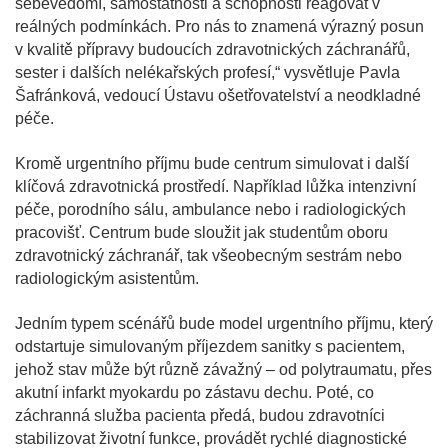
sebevědomí, samostatnosti a schopnosti reagovat v
reálných podmínkách. Pro nás to znamená výrazný posun
v kvalitě přípravy budoucích zdravotnických záchranářů,
sester i dalších nelékařských profesí,“ vysvětluje Pavla
Šafránková, vedoucí Ústavu ošetřovatelství a neodkladné
péče.
Kromě urgentního příjmu bude centrum simulovat i další
klíčová zdravotnická prostředí. Například lůžka intenzivní
péče, porodního sálu, ambulance nebo i radiologických
pracovišť. Centrum bude sloužit jak studentům oboru
zdravotnický záchranář, tak všeobecným sestrám nebo
radiologickým asistentům.
Jedním typem scénářů bude model urgentního příjmu, který
odstartuje simulovaným příjezdem sanitky s pacientem,
jehož stav může být různě závažný – od polytraumatu, přes
akutní infarkt myokardu po zástavu dechu. Poté, co
záchranná služba pacienta předá, budou zdravotníci
stabilizovat životní funkce, provádět rychlé diagnostické