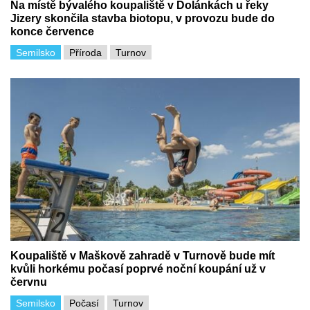
Na místě bývalého koupaliště v Dolánkách u řeky
Jizery skončila stavba biotopu, v provozu bude do
konce července
Semilsko
Příroda
Turnov
Koupaliště v Maškově zahradě v Turnově bude mít
kvůli horkému počasí poprvé noční koupání už v
červnu
Semilsko
Počasí
Turnov