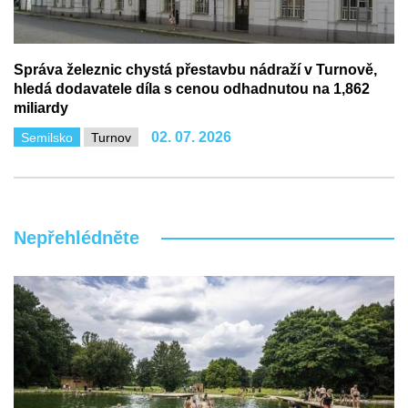
Správa železnic chystá přestavbu nádraží v Turnově,
hledá dodavatele díla s cenou odhadnutou na 1,862
miliardy
02. 07. 2026
Semilsko
Turnov
Nepřehlédněte