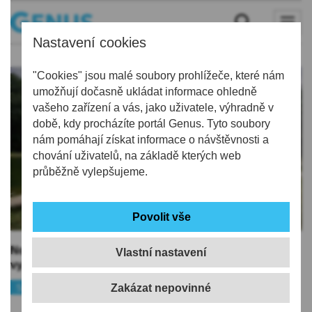
Nastavení cookies
"Cookies" jsou malé soubory prohlížeče, které nám
umožňují dočasně ukládat informace ohledně
vašeho zařízení a vás, jako uživatele, výhradně v
době, kdy procházíte portál Genus. Tyto soubory
nám pomáhají získat informace o návštěvnosti a
chování uživatelů, na základě kterých web
průběžně vylepšujeme.
Nové přírodní koupaliště v Dolánkách u Turnova dnes
Vlastní nastavení
vyzkoušely desítky lidí. Za vstup se neplatí
01. 08. 2026
Semilsko
Turnov