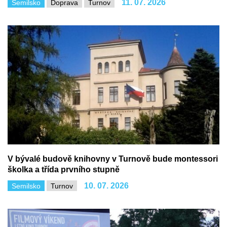
11. 07. 2026
Semilsko
Doprava
Turnov
V bývalé budově knihovny v Turnově bude montessori
školka a třída prvního stupně
10. 07. 2026
Semilsko
Turnov