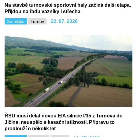
Na stavbě turnovské sportovní haly začíná další etapa.
Přijdou na řadu vazníky i střecha
22. 07. 2026
Semilsko
Turnov
ŘSD musí dělat novou EIA silnice I/35 z Turnova do
Jičína, neuspělo s kasační stížností. Přípravu to
prodlouží o několik let