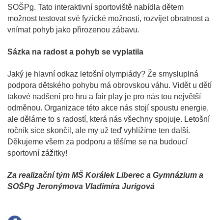
SOŠPg. Tato interaktivní sportoviště nabídla dětem
možnost testovat své fyzické možnosti, rozvíjet obratnost a
vnímat pohyb jako přirozenou zábavu.
Sázka na radost a pohyb se vyplatila
Jaký je hlavní odkaz letošní olympiády? Že smysluplná
podpora dětského pohybu má obrovskou váhu. Vidět u dětí
takové nadšení pro hru a fair play je pro nás tou největší
odměnou. Organizace této akce nás stojí spoustu energie,
ale děláme to s radostí, která nás všechny spojuje. Letošní
ročník sice skončil, ale my už teď vyhlížíme ten další.
Děkujeme všem za podporu a těšíme se na budoucí
sportovní zážitky!
Za realizační tým MŠ Korálek Liberec a Gymnázium a
SOŠPg Jeronýmova Vladimíra Jurigová