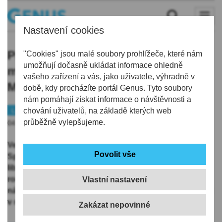
Nastavení cookies
Předškoláci z libereckých
"Cookies" jsou malé soubory prohlížeče, které nám
umožňují dočasně ukládat informace ohledně
mateřských škol si užili 8. ročník
vašeho zařízení a vás, jako uživatele, výhradně v
Mateřinkové olympiády
době, kdy procházíte portál Genus. Tyto soubory
nám pomáhají získat informace o návštěvnosti a
Liberec
chování uživatelů, na základě kterých web
Školství
průběžně vylepšujeme.
04.06.2026 | 15:15
Ve čtvrtek 4. června 2026 se na atletickém stadionu
Sport Park Liberec sešlo 140 dětí ze čtrnácti
libereckých mateřských škol, aby se zúčastnily 8.
ročníku „Mateřinkové olympiády“. Správné pohybové
Vlastní nastavení
návyky, obratnost a radost z aktivního života se rodí už
v raném dětství.