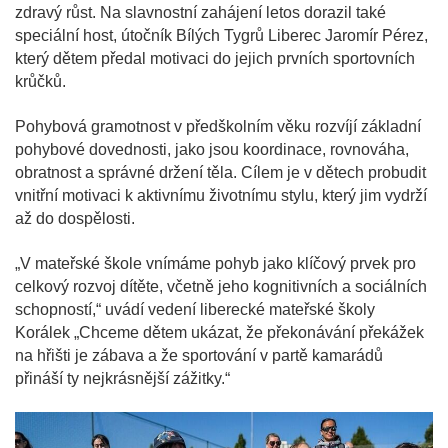
zdravý růst. Na slavnostní zahájení letos dorazil také
speciální host, útočník Bílých Tygrů Liberec Jaromír Pérez,
který dětem předal motivaci do jejich prvních sportovních
krůčků.
Pohybová gramotnost v předškolním věku rozvíjí základní
pohybové dovednosti, jako jsou koordinace, rovnováha,
obratnost a správné držení těla. Cílem je v dětech probudit
vnitřní motivaci k aktivnímu životnímu stylu, který jim vydrží
až do dospělosti.
„V mateřské škole vnímáme pohyb jako klíčový prvek pro
celkový rozvoj dítěte, včetně jeho kognitivních a sociálních
schopností,“ uvádí vedení liberecké mateřské školy
Korálek „Chceme dětem ukázat, že překonávání překážek
na hřišti je zábava a že sportování v partě kamarádů
přináší ty nejkrásnější zážitky.“