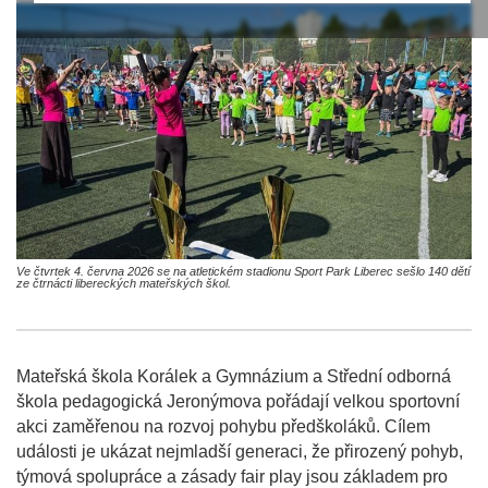
Ve čtvrtek 4. června 2026 se na atletickém stadionu Sport Park Liberec sešlo 140 dětí
ze čtrnácti libereckých mateřských škol.
Mateřská škola Korálek a Gymnázium a Střední odborná
škola pedagogická Jeronýmova pořádají velkou sportovní
akci zaměřenou na rozvoj pohybu předškoláků. Cílem
události je ukázat nejmladší generaci, že přirozený pohyb,
týmová spolupráce a zásady fair play jsou základem pro