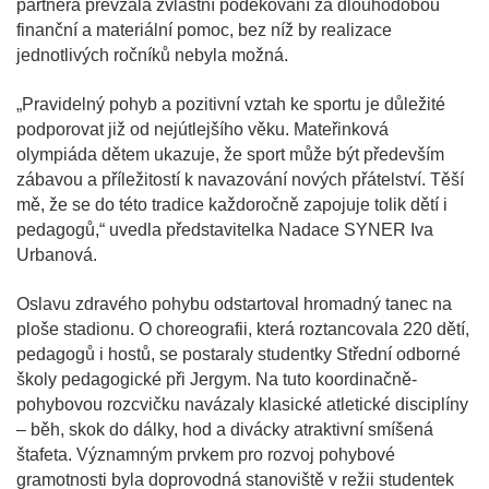
partnera převzala zvláštní poděkování za dlouhodobou
finanční a materiální pomoc, bez níž by realizace
jednotlivých ročníků nebyla možná.
„Pravidelný pohyb a pozitivní vztah ke sportu je důležité
podporovat již od nejútlejšího věku. Mateřinková
olympiáda dětem ukazuje, že sport může být především
zábavou a příležitostí k navazování nových přátelství. Těší
mě, že se do této tradice každoročně zapojuje tolik dětí i
pedagogů,“ uvedla představitelka Nadace SYNER Iva
Urbanová.
Oslavu zdravého pohybu odstartoval hromadný tanec na
ploše stadionu. O choreografii, která roztancovala 220 dětí,
pedagogů i hostů, se postaraly studentky Střední odborné
školy pedagogické při Jergym. Na tuto koordinačně-
pohybovou rozcvičku navázaly klasické atletické disciplíny
– běh, skok do dálky, hod a divácky atraktivní smíšená
štafeta. Významným prvkem pro rozvoj pohybové
gramotnosti byla doprovodná stanoviště v režii studentek