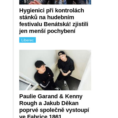
Hygienici při kontrolách
stánků na hudebním
festivalu Benátská! zjistili
jen menší pochybení
Liberec
Paulie Garand & Kenny
Rough a Jakub Děkan
poprvé společně vystoupí
ve Fabrice 1861