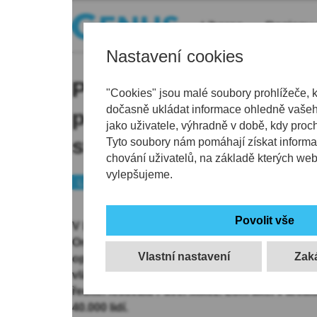
Liberec
Regiony
Nastavení cookies
Přípravy na festival Ben
"Cookies" jsou malé soubory prohlížeče, 
dočasně ukládat informace ohledně vašeho
pokračují, navzdory vlá
jako uživatele, výhradně v době, kdy proc
stanoviskům "nevíme, 
Tyto soubory nám pomáhají získat informa
chování uživatelů, na základě kterých we
vylepšujeme.
Liberec
Kultura
V Liberci pokračují přípravy na letní hudební f
Organizátoři ale stále nevědí, zda budou moci 2
Vlastní nastavení
opatřením v souvislosti s koronavirem uspořá
vlády. Nejzazší termín pro rozhodnutí je polo
ředitel festivalu Pavel Mikez. Loni akci v areál
40.000 lidí.