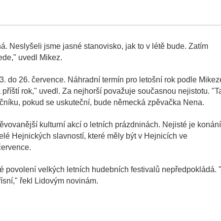
á. Neslyšeli jsme jasné stanovisko, jak to v létě bude. Zatím
ede," uvedl Mikez.
23. do 26. července. Náhradní termín pro letošní rok podle Mikez
příští rok," uvedl. Za nejhorší považuje současnou nejistotu. "T
 ročníku, pokud se uskuteční, bude německá zpěvačka Nena.
vovanější kulturní akcí o letních prázdninách. Nejisté je konání
lé Hejnických slavností, které měly být v Hejnicích ve
července.
é povolení velkých letních hudebních festivalů nepředpokládá. 
řísní," řekl Lidovým novinám.