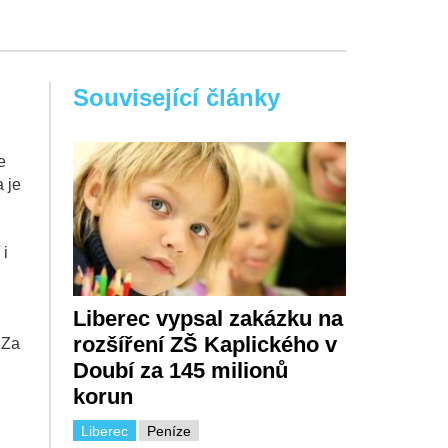
Související články
e
a je
 i
Liberec vypsal zakázku na
rozšíření ZŠ Kaplického v
"Za
Doubí za 145 milionů
korun
Liberec
Peníze