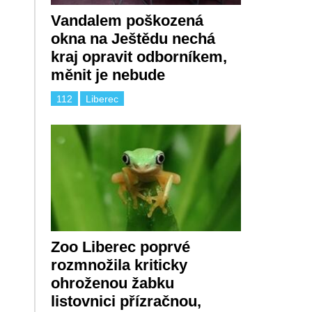
Vandalem poškozená
okna na Ještědu nechá
kraj opravit odborníkem,
měnit je nebude
112
Liberec
Zoo Liberec poprvé
rozmnožila kriticky
ohroženou žabku
listovnici přízračnou,