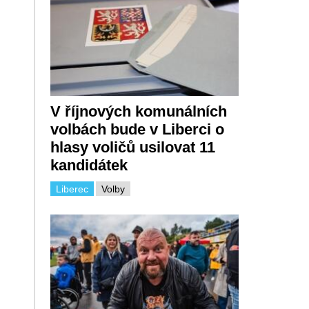
V říjnových komunálních
volbách bude v Liberci o
hlasy voličů usilovat 11
kandidátek
Liberec
Volby