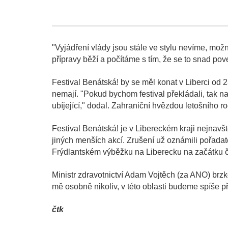
"Vyjádření vlády jsou stále ve stylu nevíme, možn
přípravy běží a počítáme s tím, že se to snad pov
Festival Benátská! by se měl konat v Liberci od 
nemají. "Pokud bychom festival překládali, tak na 
ubíjející," dodal. Zahraniční hvězdou letošního
Festival Benátská! je v Libereckém kraji nejnavště
jiných menších akcí. Zrušení už oznámili pořadate
Frýdlantském výběžku na Liberecku na začátku 
Ministr zdravotnictví Adam Vojtěch (za ANO) brzk
mě osobně nikoliv, v této oblasti budeme spíše p
čtk