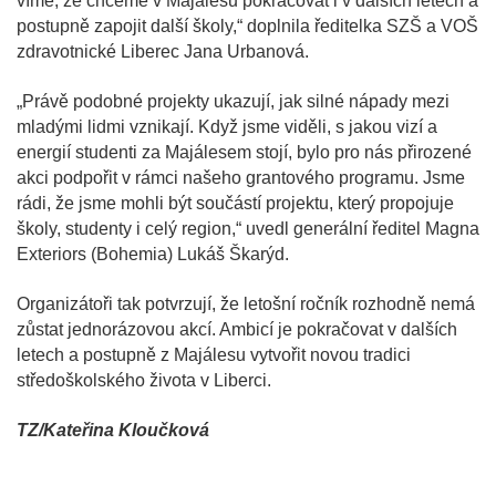
víme, že chceme v Majálesu pokračovat i v dalších letech a
postupně zapojit další školy,“ doplnila ředitelka SZŠ a VOŠ
zdravotnické Liberec Jana Urbanová.
„Právě podobné projekty ukazují, jak silné nápady mezi
mladými lidmi vznikají. Když jsme viděli, s jakou vizí a
energií studenti za Majálesem stojí, bylo pro nás přirozené
akci podpořit v rámci našeho grantového programu. Jsme
rádi, že jsme mohli být součástí projektu, který propojuje
školy, studenty i celý region,“ uvedl generální ředitel Magna
Exteriors (Bohemia) Lukáš Škarýd.
Organizátoři tak potvrzují, že letošní ročník rozhodně nemá
zůstat jednorázovou akcí. Ambicí je pokračovat v dalších
letech a postupně z Majálesu vytvořit novou tradici
středoškolského života v Liberci.
TZ/Kateřina Kloučková