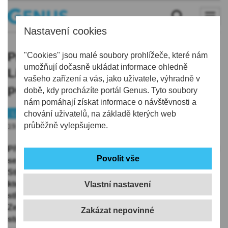
Nastavení cookies
První Středoškolský Majáles spojil v
"Cookies" jsou malé soubory prohlížeče, které nám
umožňují dočasně ukládat informace ohledně
Liberci 1300 účastníků. Program byl
vašeho zařízení a vás, jako uživatele, výhradně v
postavený na studentské tvorbě
době, kdy procházíte portál Genus. Tyto soubory
nám pomáhají získat informace o návštěvnosti a
Liberec
chování uživatelů, na základě kterých web
Školství
průběžně vylepšujeme.
19.05.2026 | 16:42
Přibližně 1300 studentů čtyř libereckých středních škol
se 15. května zapojilo do prvního ročníku
Středoškolského Majálesu. Nová studentská akce,
která vznikla kompletně v režii samotných
Vlastní nastavení
středoškoláků, proměnila areál Domova mládeže v
Zeyerově ulici v celodenní prostor propojující hudbu,
studentskou tvorbu, školní komunitu i spolupráci