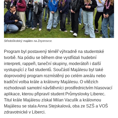
Středoškolský majáles na Zeyerovce.
Program byl postavený téměř výhradně na studentské
tvorbě. Na pódiu se během dne vystřídali hudební
interpreti, rappeři, taneční skupiny, moderátoři i další
vystupující z řad studentů. Součástí Majálesu byl také
doprovodný program rozmístěný po celém areálu nebo
tradiční volba krále a královny Majálesu. O vítězích
rozhodovali samotní návštěvníci prostřednictvím hlasovací
aplikace, kterou připravil student Průmyslovky Liberec.
Titul krále Majálesu získal Milan Vaculík a královnou
Majálesu se stala Anna Stejskalová, oba ze SZŠ a VOŠ
zdravotnické v Liberci.