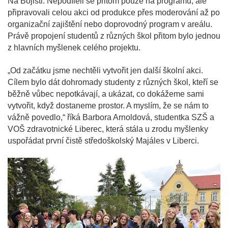
Na Bojišti. Nepodíleli se přitom pouze na programu, ale
připravovali celou akci od produkce přes moderování až po
organizační zajištění nebo doprovodný program v areálu.
Právě propojení studentů z různých škol přitom bylo jednou
z hlavních myšlenek celého projektu.
„Od začátku jsme nechtěli vytvořit jen další školní akci.
Cílem bylo dát dohromady studenty z různých škol, kteří se
běžně vůbec nepotkávají, a ukázat, co dokážeme sami
vytvořit, když dostaneme prostor. A myslím, že se nám to
vážně povedlo,“ říká Barbora Arnoldová, studentka SZŠ a
VOŠ zdravotnické Liberec, která stála u zrodu myšlenky
uspořádat první čistě středoškolský Majáles v Liberci.