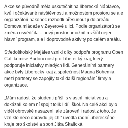
Akce se původně měla uskutečnit na liberecké Náplavce,
kvůli očekávané návštěvnosti a možnostem prostoru se ale
organizátoři nakonec rozhodli přesunout ji do areálu
Domova mládeže v Zeyerově ulici. Podle organizátorů se
změna osvědčila – nový prostor umožnil rozšířit nejen
hlavní program, ale i doprovodné aktivity po celém areálu.
Středoškolský Majáles vznikl díky podpoře programu Open
Call komise Budoucnost pro Liberecký kraj, který
podporuje iniciativy mladých lidí. Generálními partnery
akce byly Liberecký kraj a společnost Magna Bohemia,
mezi partnery se zapojily také další regionální firmy a
organizace.
„Mám radost, že studenti přišli s vlastní iniciativou a
dokázali kolem ní spojit tolik lidí i škol. Na celé akci bylo
vidět obrovské nasazení, ale zároveň i radost z toho, že
vzniklo něco opravdu jejich,“ uvedla radní Libereckého
kraje pro školství a sport Jitka Skalická.