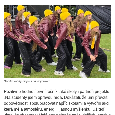
Středoškolský majáles na Zeyerovce.
Pozitivně hodnotí první ročník také školy i partneři projektu.
„Na studenty jsem opravdu hrdá. Dokázali, že umí převzít
odpovědnost, spolupracovat napříč školami a vytvořili akci,
která měla atmosféru, energii i jasnou myšlenku. Už teď