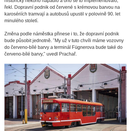
historicky někoho napadlo a ono se to implementovalo,"
řekl. Dopravní podnik od červené s krémovou barvou na
karosériích tramvají a autobusů upustil v polovině 90. let
minulého století.
Změna podle náměstka přinese i to, že dopravní podnik
bude působit jednotně. "My už v tuto chvíli máme vozovny
do červeno-bílé barvy a terminál Fügnerova bude také do
červeno-bílé barvy," uvedl Prachař.