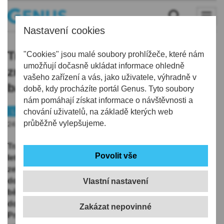
Nastavení cookies
Tramvaje a autobusy MHD v Liberci
"Cookies" jsou malé soubory prohlížeče, které nám
umožňují dočasně ukládat informace ohledně
změní vzhled, po 30 letech budou v
vašeho zařízení a vás, jako uživatele, výhradně v
barvách města
době, kdy procházíte portál Genus. Tyto soubory
nám pomáhají získat informace o návštěvnosti a
Liberec
chování uživatelů, na základě kterých web
Doprava
Peníze
průběžně vylepšujeme.
24.06.2026 | 19:21
Tramvaje a autobusy MHD v Liberci se po zhruba 30
letech vrátí k barvám města. Místo kombinace bílé,
zelené a žluté budou mít opět červený nátěr s bílými
doplňky. První dva přelakované vozy vyjely do
Vlastní nastavení
běžného provozu dnes. Náměstek primátora a člen
dozorčí rady dopravního podniku (DPMLJ) Vojtěch
Prachař (ANO) dnes ČTK řekl, že cílem je sjednotit