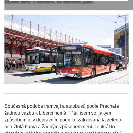
vzhled MHD s městem, ke kterému patří.
Současná podoba tramvají a autobusů podle Prachaře
žádnou vazbu k Liberci nemá. "Ptal jsem se, jakým
způsobem je v dopravním podniku zafixovaná ta zeleno-
bílo-žlutá barva a žádným způsobem není. Tenkrát to