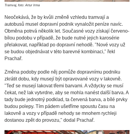
Tramvaj, foto: Artur Irma
Neočekává, že by kvůli změně vzhledu tramvají a
autobusů musel dopravní podnik vynaložit peníze navíc.
Obměna potrvá několik let. Současné vozy získají červeno-
bílou podobu v případě, že bude nutné jejich karosérie
přelakovat, například po dopravní nehodě. "Nové vozy už
se budou objednávat v této barevné kombinaci," řekl
Prachař.
Změna podoby podle něj pomůže dopravnímu podniku
zkrátit dobu, kdy musejí být opravované vozy v lakovně.
"Teď se musejí lakovat třemi barvami. A vždycky se musí
čekat, než lak vytvrdne, aby se mohla nanést další barva. A
tady bude jednotný podklad, ta červená barva, a bílé prvky
budou polepy. Tím pádem ušetříme spoustu času na
lakovně a vozy v případě nehody se mnohem rychleji
dostanou zpět do provozu," dodal Prachař.