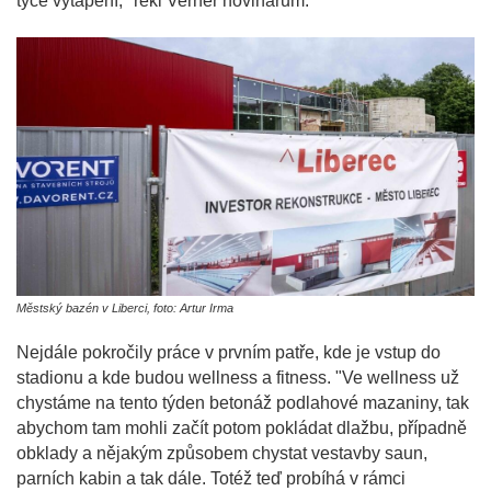
týče vytápění," řekl Verner novinářům.
Městský bazén v Liberci, foto: Artur Irma
Nejdále pokročily práce v prvním patře, kde je vstup do
stadionu a kde budou wellness a fitness. "Ve wellness už
chystáme na tento týden betonáž podlahové mazaniny, tak
abychom tam mohli začít potom pokládat dlažbu, případně
obklady a nějakým způsobem chystat vestavby saun,
parních kabin a tak dále. Totéž teď probíhá v rámci