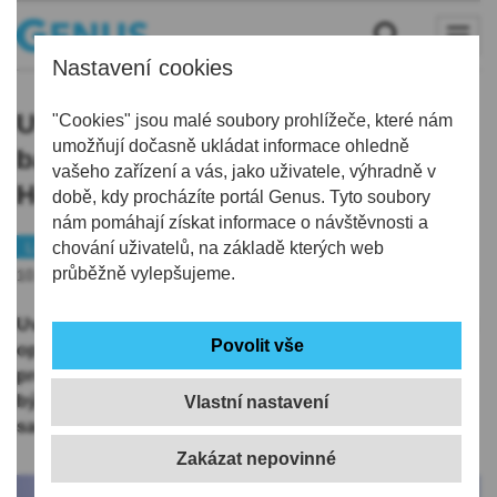
Nastavení cookies
Uvnitř opravovaného plaveckého
"Cookies" jsou malé soubory prohlížeče, které nám
umožňují dočasně ukládat informace ohledně
bazénu je už patrné, jak se promění.
vašeho zařízení a vás, jako uživatele, výhradně v
Hotovo má být 9. června 2027
době, kdy procházíte portál Genus. Tyto soubory
nám pomáhají získat informace o návštěvnosti a
Liberec
chování uživatelů, na základě kterých web
Peníze
průběžně vylepšujeme.
10.06.2026 | 5:00
Uvnitř městského plaveckého stadionu v Liberci, jehož
oprava začala předloni na podzim, je už patrné, jak se
prostory promění. Práce potrvají ještě rok. Hotovo má
být 9. června 2027 a provoz zahájí areál s třemi bazény,
Vlastní nastavení
saunami, fitness a pizzerii nejspíš o čtvrt roku později.