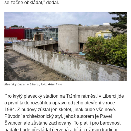
se začne obkládat," dodal.
Městský bazén v Liberci, foto: Artur Irma
Pro krytý plavecký stadion na Tržním náměstí v Liberci jde
o první takto rozsáhlou opravu od jeho otevření v roce
1984. Z budovy zůstal jen skelet, jinak bude vše nové.
Původní architektonický styl, jehož autorem je Pavel
Švancer, ale zůstane zachovaný. To platí i pro barevnost,
nadále bude převládat červená a bílá, což jsou tradiční