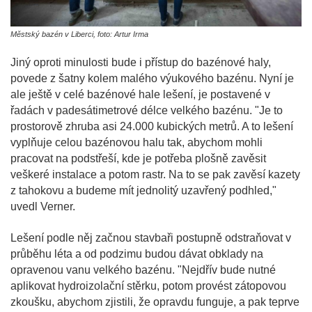
Městský bazén v Liberci, foto: Artur Irma
Jiný oproti minulosti bude i přístup do bazénové haly,
povede z šatny kolem malého výukového bazénu. Nyní je
ale ještě v celé bazénové hale lešení, je postavené v
řadách v padesátimetrové délce velkého bazénu. "Je to
prostorově zhruba asi 24.000 kubických metrů. A to lešení
vyplňuje celou bazénovou halu tak, abychom mohli
pracovat na podstřeší, kde je potřeba plošně zavěsit
veškeré instalace a potom rastr. Na to se pak zavěsí kazety
z tahokovu a budeme mít jednolitý uzavřený podhled,"
uvedl Verner.
Lešení podle něj začnou stavbaři postupně odstraňovat v
průběhu léta a od podzimu budou dávat obklady na
opravenou vanu velkého bazénu. "Nejdřív bude nutné
aplikovat hydroizolační stěrku, potom provést zátopovou
zkoušku, abychom zjistili, že opravdu funguje, a pak teprve