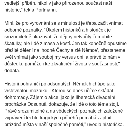
vedlejší příběh, nikoliv jako přirozenou součást naší
historie," řekla Portmann.
Míní, že pro vyrovnání se s minulostí je třeba začít vnímat
odborné poznatky. "Úkolem historiků a historiček je
srozumitelně ukazovat, že dějiny netvořily černobílé
škatulky, ale lidé z masa a kostí. Jen tak konečně opustíme
přežité dělení na ’hodné Čechy a zlé Němce’, přestaneme
svět vnímat jako souboj my versus oni, a právě to nám v
důsledku pomůže i ke zkvalitnění života v současnosti,"
dodala.
Historii pohraničí po odsunutých Němcích chápe jako
vrstevnatou mozaiku. "Kterou se dnes učíme skládat
dohromady. Zájem o akce, jako je liberecká divadelní
procházka Odsunutí, dokazuje, že lidé o toto téma stojí.
Právě srozumitelné a na vědeckých poznatcích založené
vyprávění těchto tragických příběhů pomáhá zaplnit
prázdná místa v naší společné paměti," uvedla historička.