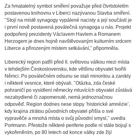
Za hmatatelný symbol smíření považuje před čtvrtstoletím
postavenou knihovnu v Liberci nazývanou Stavba smíření.
"Stojí na místě synagogy vypálené nacisty a její součástí je
i první nově postavená poválečná synagoga u nás. Projekt
podpořený prezidenty Václavem Havlem a Romanem
Herzogem je dnes hojně navštěvovaným kulturním srdcem
Liberce a přirozeným místem setkávání," připomněla.
Liberecký region patřil před II. světovou válkou mezi místa
v tehdejším Československu, kde většinu obyvatel tvořili
Němci. Po poválečném odsunu se stali minoritou a zanikly
i některé vesnice, které obývali. "Otázka, zda české
pohraničí po vysídlení německy mluvících obyvatel zůstává
nezabydlené či zapomenuté, nemá jednoznačnou
odpověď. Region dodnes nese stopy ’historické amnézie’,
kdy krajina ztrátou původních obyvatel přišla o své
vypravěče a mnohá místa o svůj původní smysl," uvedla
Portmann. Přestože některé periferie podle ní stále bojují s
vykořeněním, po 80 letech od konce války zde žijí