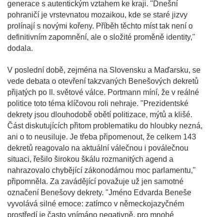
generace s autentickým vztahem ke kraji. "Dnešní
pohraničí je vrstevnatou mozaikou, kde se staré jizvy
prolínají s novými kořeny. Příběh těchto míst tak není o
definitivním zapomnění, ale o složité proměně identity,"
dodala.
V poslední době, zejména na Slovensku a Maďarsku, se
vede debata o otevření takzvaných Benešových dekretů
přijatých po II. světové válce. Portmann míní, že v reálné
politice toto téma klíčovou roli nehraje. "Prezidentské
dekrety jsou dlouhodobě obětí politizace, mýtů a klišé.
Část diskutujících přitom problematiku do hloubky nezná,
ani o to neusiluje. Je třeba připomenout, že celkem 143
dekretů reagovalo na aktuální válečnou i poválečnou
situaci, řešilo širokou škálu rozmanitých agend a
nahrazovalo chybějící zákonodárnou moc parlamentu,"
připomněla. Za zavádějící považuje už jen samotné
označení Benešovy dekrety. "Jméno Edvarda Beneše
vyvolává silné emoce: zatímco v německojazyčném
prostředí je často vnímáno negativně, pro mnohé