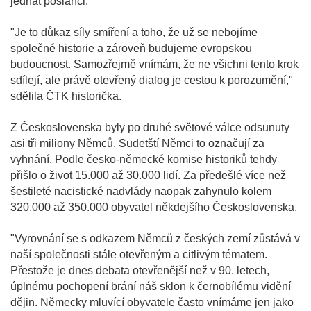
jednat poslanci.
"Je to důkaz síly smíření a toho, že už se nebojíme
společné historie a zároveň budujeme evropskou
budoucnost. Samozřejmě vnímám, že ne všichni tento krok
sdílejí, ale právě otevřený dialog je cestou k porozumění,"
sdělila ČTK historička.
Z Československa byly po druhé světové válce odsunuty
asi tři miliony Němců. Sudetští Němci to označují za
vyhnání. Podle česko-německé komise historiků tehdy
přišlo o život 15.000 až 30.000 lidí. Za předešlé více než
šestileté nacistické nadvlády naopak zahynulo kolem
320.000 až 350.000 obyvatel někdejšího Československa.
"Vyrovnání se s odkazem Němců z českých zemí zůstává v
naší společnosti stále otevřeným a citlivým tématem.
Přestože je dnes debata otevřenější než v 90. letech,
úplnému pochopení brání náš sklon k černobílému vidění
dějin. Německy mluvící obyvatele často vnímáme jen jako