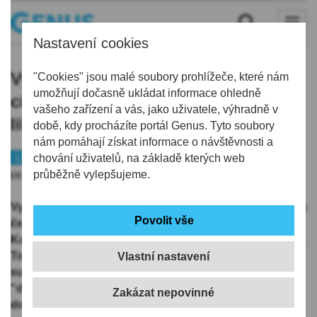
Nastavení cookies
Vyrovnání se s odkazem Němců je
"Cookies" jsou malé soubory prohlížeče, které nám
umožňují dočasně ukládat informace ohledně
citlivým a otevřeným tématem, míní
vašeho zařízení a vás, jako uživatele, výhradně v
liberecká historička
době, kdy procházíte portál Genus. Tyto soubory
nám pomáhají získat informace o návštěvnosti a
Liberec
chování uživatelů, na základě kterých web
Historie
průběžně vylepšujeme.
08.05.2026 | 5:45
Vyrovnání se s odkazem Němců, kteří v minulosti žili na
českém území, zůstává podle liberecké historičky
Kateřiny Portmann stále citlivým a otevřeným tématem.
To, že by se měl letos poprvé konat v Česku sjezd
Vlastní nastavení
sudetských Němců, ale podle ní zároveň vypovídá o
"dospělosti" vzájemných vztahů a schopnosti dívat se
dopředu s respektem k minulosti.