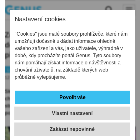
Nastavení cookies
Zelený Ještěd 2026: zasaď s dalšími
"Cookies" jsou malé soubory prohlížeče, které nám
umožňují dočasně ukládat informace ohledně
dobrovolníky strom a pomůžeš
vašeho zařízení a vás, jako uživatele, výhradně v
přírodě
době, kdy procházíte portál Genus. Tyto soubory
nám pomáhají získat informace o návštěvnosti a
Liberec
chování uživatelů, na základě kterých web
Příroda
Tip
průběžně vylepšujeme.
12.05.2026 | 14:32
Skiareál Ještěd zve všechny, kteří mají rádi přírodu a
chtějí pro ni něco udělat, na dobrovolnické sázení
stromků. Pojďte s námi vrátit přírodě to, co jí patří a
pomozte nám zazelenit Ještěd už 15. května.
Vlastní nastavení