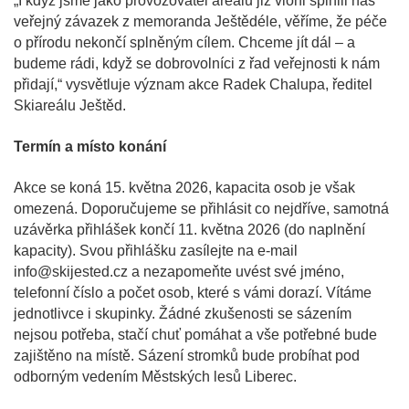
„I když jsme jako provozovatel areálu již vloni splnili náš
veřejný závazek z memoranda Ještědéle, věříme, že péče
o přírodu nekončí splněným cílem. Chceme jít dál – a
budeme rádi, když se dobrovolníci z řad veřejnosti k nám
přidají,“ vysvětluje význam akce Radek Chalupa, ředitel
Skiareálu Ještěd.
Termín a místo konání
Akce se koná 15. května 2026, kapacita osob je však
omezená. Doporučujeme se přihlásit co nejdříve, samotná
uzávěrka přihlášek končí 11. května 2026 (do naplnění
kapacity). Svou přihlášku zasílejte na e-mail
info@skijested.cz a nezapomeňte uvést své jméno,
telefonní číslo a počet osob, které s vámi dorazí. Vítáme
jednotlivce i skupinky. Žádné zkušenosti se sázením
nejsou potřeba, stačí chuť pomáhat a vše potřebné bude
zajištěno na místě. Sázení stromků bude probíhat pod
odborným vedením Městských lesů Liberec.