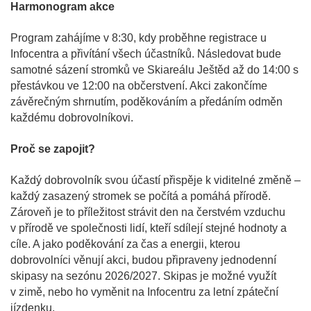
Harmonogram akce
Program zahájíme v 8:30, kdy proběhne registrace u
Infocentra a přivítání všech účastníků. Následovat bude
samotné sázení stromků ve Skiareálu Ještěd až do 14:00 s
přestávkou ve 12:00 na občerstvení. Akci zakončíme
závěrečným shrnutím, poděkováním a předáním odměn
každému dobrovolníkovi.
Proč se zapojit?
Každý dobrovolník svou účastí přispěje k viditelné změně –
každý zasazený stromek se počítá a pomáhá přírodě.
Zároveň je to příležitost strávit den na čerstvém vzduchu
v přírodě ve společnosti lidí, kteří sdílejí stejné hodnoty a
cíle. A jako poděkování za čas a energii, kterou
dobrovolníci věnují akci, budou připraveny jednodenní
skipasy na sezónu 2026/2027. Skipas je možné využít
v zimě, nebo ho vyměnit na Infocentru za letní zpáteční
jízdenku.