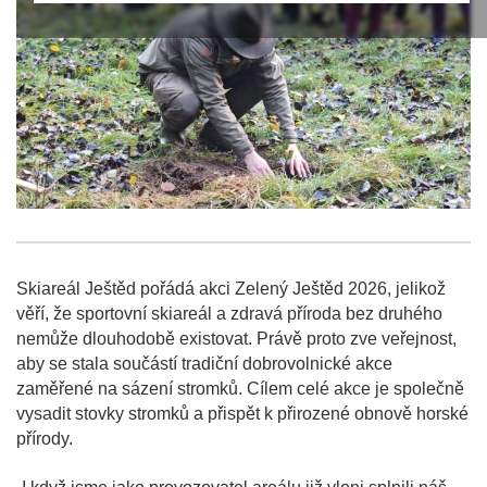
Skiareál Ještěd pořádá akci Zelený Ještěd 2026, jelikož
věří, že sportovní skiareál a zdravá příroda bez druhého
nemůže dlouhodobě existovat. Právě proto zve veřejnost,
aby se stala součástí tradiční dobrovolnické akce
zaměřené na sázení stromků. Cílem celé akce je společně
vysadit stovky stromků a přispět k přirozené obnově horské
přírody.