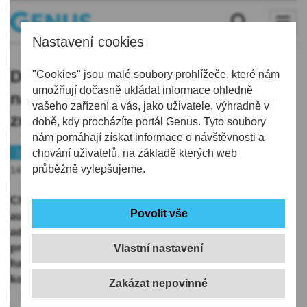
Nastavení cookies
Dopravní nehodu u Dubé nahlásily
"Cookies" jsou malé soubory prohlížeče, které nám
umožňují dočasně ukládat informace ohledně
na linku 112 chytré hodinky, hasiči
vašeho zařízení a vás, jako uživatele, výhradně v
zraněného řidiče vyprostili
době, kdy procházíte portál Genus. Tyto soubory
nám pomáhají získat informace o návštěvnosti a
112
chování uživatelů, na základě kterých web
Doprava
průběžně vylepšujeme.
14.12.2025 | 15:40
Chytré hodinky detekovaly dopravní nehodu a
automaticky ji oznámily na tísňovou linku 112. O třetí
adventní neděli 14. prosince 2025 vyjížděli
profesionální hasiči ze stanice Doksy a dobrovolní
Vlastní nastavení
hasiči z Dubé na Českolipsku k dopravní nehodě na
komunikaci I/9 v Dubé, části obce Deštná.