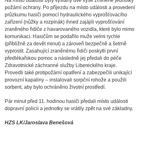
Na místo události byly vyslány dvě výše zmíněné jednotky
požární ochrany. Po příjezdu na místo události a provedení
průzkumu hasiči pomocí hydraulického vyprošťovacího
zařízení (nůžky a rozpínák) ihned zajájili vyprošťování
zraněného řidiče z havarovaného vozidla, které bylo mimo
komunikaci. Hasičům se podařilo muže velmi rychle
(přibližně za devět minut) a zároveň bezpečně a šetrně
vyprostit. Zasahující zraněnému řidiči poskytli první
předlékařskou pomoc a následně jej předali do péče
Zdravotnické záchranné služby Libereckého kraje.
Provedli také protipožární opatření a zabezpečili unikající
provozní kapaliny – instalovali sorpční rohože a použili
sorbent, aby bylo ochráněno životní prostředí.
Pár minut před 11. hodinou hasiči předali místo události
dopravní policii a jednotky se vrátily zpět na své základny.
HZS LK/Jaroslava Benešová