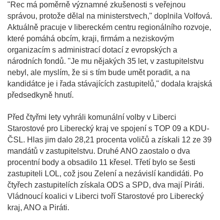
"Rec má poměrně významné zkušenosti s veřejnou
správou, protože dělal na ministerstvech," doplnila Volfová.
Aktuálně pracuje v libereckém centru regionálního rozvoje,
které pomáhá obcím, kraji, firmám a neziskovým
organizacím s administrací dotací z evropských a
národních fondů. "Je mu nějakých 35 let, v zastupitelstvu
nebyl, ale myslím, že si s tím bude umět poradit, a na
kandidátce je i řada stávajících zastupitelů," dodala krajská
předsedkyně hnutí.
Před čtyřmi lety vyhráli komunální volby v Liberci
Starostové pro Liberecký kraj ve spojení s TOP 09 a KDU-
ČSL. Hlas jim dalo 28,21 procenta voličů a získali 12 ze 39
mandátů v zastupitelstvu. Druhé ANO zaostalo o dva
procentní body a obsadilo 11 křesel. Třetí bylo se šesti
zastupiteli LOL, což jsou Zelení a nezávislí kandidáti. Po
čtyřech zastupitelích získala ODS a SPD, dva mají Piráti.
Vládnoucí koalici v Liberci tvoří Starostové pro Liberecký
kraj, ANO a Piráti.