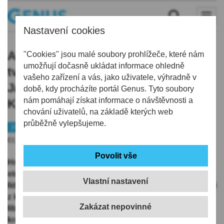
Nastavení cookies
ANO se v Liberci vsadilo na novou
"Cookies" jsou malé soubory prohlížeče, které nám
umožňují dočasně ukládat informace ohledně
tvář, lídrem je Tomáš Rec. V
vašeho zařízení a vás, jako uživatele, výhradně v
Jablonci kandidátku povede Milan
době, kdy procházíte portál Genus. Tyto soubory
nám pomáhají získat informace o návštěvnosti a
Kroupa
chování uživatelů, na základě kterých web
průběžně vylepšujeme.
Politika
Volby
01.07.2026 | 7:03
Hnutí ANO se pro podzimní komunální volby ve
stotisícovém Liberci rozhodlo vsadit na novou tvář,
Vlastní nastavení
lídrem kandidátky je Tomáš Rec, který zatím zkušenosti
z komunální politiky nemá a nebyl ani členem
libereckého zastupitelstva. ČTK o tom informovala
krajská předsedkyně ANO Jitka Volfová. Lídrem