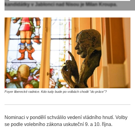
kandidátky v Jablonci nad Nisou je Milan Kroupa.
Foyer liberecké radnice. Kdo tudy bude po volbách chodit "do práce"?
Nominaci v pondělí schválilo vedení vládního hnutí. Volby
se podle volebního zákona uskuteční 9. a 10. října.