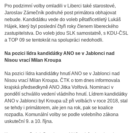
Pro podzimní volby omladili v Liberci také starostové,
Jaroslav Zámečník podruhé post primátora obhajovat
nebude. Kandidátku vede do voleb pětatřicetiletý Lukáš
Hájek, který byl poslední čtyři roky členem libereckého
zastupitelstva. Do voleb jdou SLK samostatně, s KDU-ČSL
a TOP 09 se tentokrát na spolupráci nedohodli.
Na pozici lídra kandidátky ANO se v Jablonci nad
Nisou vrací Milan Kroupa
Na pozici lídra kandidátky hnutí ANO se v Jablonci nad
Nisou vrací Milan Kroupa. ČTK o tom dnes informovala
krajská předsedkyně ANO Jitka Volfová. Nominaci v
pondělí schválilo vedení vládního hnutí. Lídrem kandidátky
ANO v Jablonci byl Kroupa už při volbách v roce 2018, stal
se tehdy i primátorem, ale jen na rok, pak se koalice
rozpadla. Komunální volby se podle volebního zákona
uskuteční 9. a 10. října.