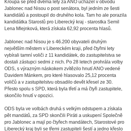
Kroupa se před dvěma lety za ANO ucházel v obvodu
Jablonec nad Nisou o post senátora, byl jedním ze šesti
kandidátů a postoupil do druhého kola. Tam ho ale porazila
kandidátka Starostů pro Liberecký kraj - starostka Semil
Lena Mlejnková, která získala 62,92 procenta hlasů.
Jablonec nad Nisou je s 46.200 obyvateli druhým
největším městem v Libereckém kraji, před čtyřmi lety
vybírali tamní voliči z 11 kandidátek, do zastupitelstva se
dostali zástupci sedmi z nich. Po 28 letech prohrála volby
ODS, s výrazným náskokem zvítězilo hnutí ANO vedené
Davidem Mánkem, pro které hlasovalo 25,12 procenta
voličů a v zastupitelstvu obsadilo devět křesel ze 30.
Přesto spolu s SPD, která byla třetí a má čtyři zastupitele,
skončilo hnutí v opozici.
ODS byla ve volbách druhá s velkým odstupem a získala
pět mandátů, za SPD skončili Piráti a uskupení Společně
pro Jablonec a mají po čtyřech mandátech, Starostové pro
Liberecký kraj byli se třemi zastupiteli šestí a jedno křeslo