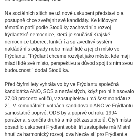
Na sociálních sítích se už nové uskupení představilo a
postupně chce zveřejnit své kandidáty. Ke klíčovým
tématům patří podle Stodůlky zachování a rozvoj
frýdlantské nemocnice, která je součástí Krajské
nemocnice Liberec, funkční a spravedlivý systém
nakládání s odpady nebo mladí lidé a jejich místo ve
Frýdlantu. "Frýdlant chceme rozvíjet jako město, kde mají
mladí lidé své místo, perspektivu a důvod spojit s ním svou
budoucnost," dodal Stodůlka.
Před čtyřmi lety vyhrála volby ve Frýdlantu společná
kandidátka ANO, SOS a nezávislých, když pro ni hlasovalo
27,08 procenta voličů, v zastupitelstvu má šest mandátů z
21. V komunálních volbách kandidovalo ANO ve Frýdlantu
samostatně poprvé. ODS byla poprvé od roku 1994
poražena, skončila druhá a má pět zastupitelů. Čtyři místa
obsadilo uskupení Frýdlant sobě, tři zastupitele má Místní
hnutí za harmonický rozvoj, dva Nezávislí pro Frýdlant a