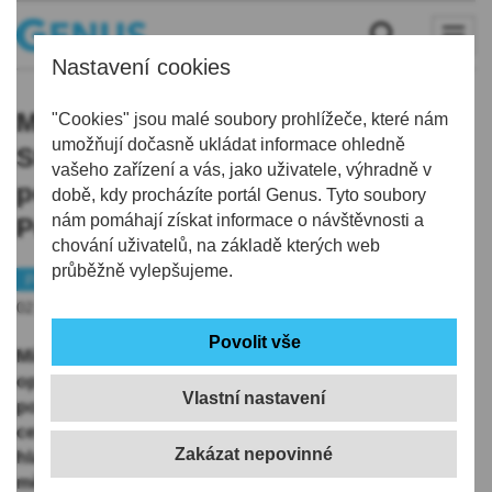
Nastavení cookies
Místostarosta Frýdlantu Jiří
"Cookies" jsou malé soubory prohlížeče, které nám
umožňují dočasně ukládat informace ohledně
Stodůlka opustil ODS, má odlišný
vašeho zařízení a vás, jako uživatele, výhradně v
pohled na směřování města.
době, kdy procházíte portál Genus. Tyto soubory
nám pomáhají získat informace o návštěvnosti a
Postavil vlastní kandidátku
chování uživatelů, na základě kterých web
průběžně vylepšujeme.
Politika
Volby
02.06.2026 | 8:03
Místostarosta Frýdlantu na Liberecku Jiří Stodůlka
opustil ODS, pro podzimní komunální volby se rozhodl
Vlastní nastavení
postavit vlastní kandidátku
Frýdlant pro všechny
. S
celostátní politikou podle něj rozhodnutí nesouvisí,
hlavním důvodem byl odlišný pohled na směřování
města, řekl ČTK Stodůlka, který je 20 let zastupitelem a