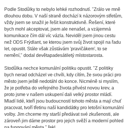
Podle Stodůlky to nebylo lehké rozhodnutí. "Zrálo ve mně
dlouhou dobu. V naší straně dochází k názorovým střetům,
vždy jsem se snažil je řešit konstruktivně. Řešení, které
bych mohl akceptovat, jsem ale nenašel, a vzájemná
komunikace čím dál víc vázla. Neviděl jsem jinou cestu
než ODS Frýdlant, se kterou jsem svůj život spojil na řadu
let, opustit. Stále však zůstávám 'pravičákem', to se
nemění," dodal devětapadesátiletý místostarosta.
Stodůlka nechce komunální politiku opustit. "Z politiky
bych nerad odcházel ve chvíli, kdy cítím, že svou práci pro
město jsem ještě nedotáhl do konce. Nicméně si myslím,
že je potřeba do veřejného života přivést novou krev, a
proto jsme v našem uskupení dali velký prostor mládí.
Mladí lidé, kteří jsou budoucností tohoto města a mají chuť
pracovat, tvoří třetinu naší kandidátky pro letošní komunální
volby. Jim chceme my starší předávat své zkušenosti, ale
zároveň jim dáme prostor pro jejich svěží a moderní pohled
na fungování města," řekl.