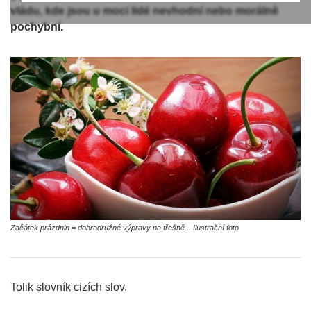
vládu, kde jsou u moci lidé nevhodní nebo morálně
pochybní.
Začátek prázdnin = dobrodružné výpravy na třešně... Ilustrační foto
Tolik slovník cizích slov.