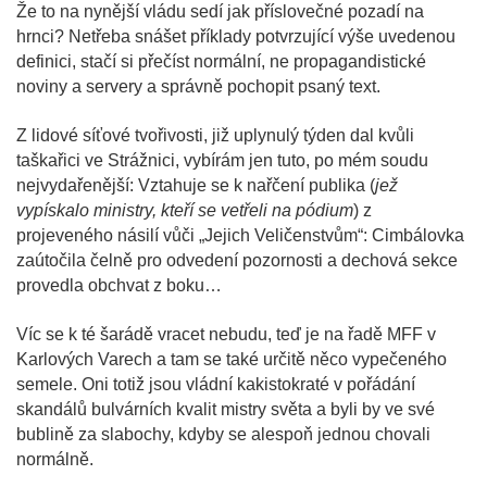
Že to na nynější vládu sedí jak příslovečné pozadí na
hrnci? Netřeba snášet příklady potvrzující výše uvedenou
definici, stačí si přečíst normální, ne propagandistické
noviny a servery a správně pochopit psaný text.
Z lidové síťové tvořivosti, již uplynulý týden dal kvůli
taškařici ve Strážnici, vybírám jen tuto, po mém soudu
nejvydařenější: Vztahuje se k nařčení publika (
jež
vypískalo ministry, kteří se vetřeli na pódium
) z
projeveného násilí vůči „Jejich Veličenstvům“: Cimbálovka
zaútočila čelně pro odvedení pozornosti a dechová sekce
provedla obchvat z boku…
Víc se k té šarádě vracet nebudu, teď je na řadě MFF v
Karlových Varech a tam se také určitě něco vypečeného
semele. Oni totiž jsou vládní kakistokraté v pořádání
skandálů bulvárních kvalit mistry světa a byli by ve své
bublině za slabochy, kdyby se alespoň jednou chovali
normálně.