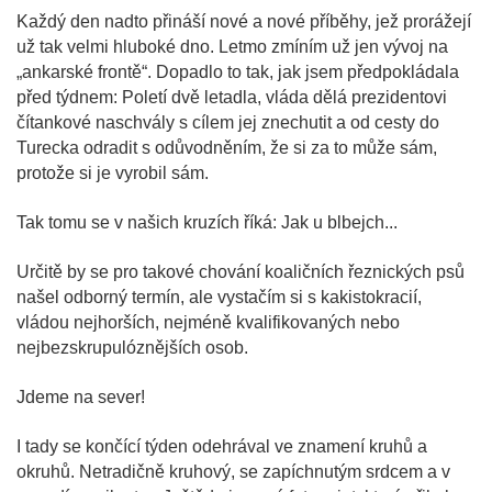
Každý den nadto přináší nové a nové příběhy, jež prorážejí
už tak velmi hluboké dno. Letmo zmíním už jen vývoj na
„ankarské frontě“. Dopadlo to tak, jak jsem předpokládala
před týdnem: Poletí dvě letadla, vláda dělá prezidentovi
čítankové naschvály s cílem jej znechutit a od cesty do
Turecka odradit s odůvodněním, že si za to může sám,
protože si je vyrobil sám.
Tak tomu se v našich kruzích říká: Jak u blbejch...
Určitě by se pro takové chování koaličních řeznických psů
našel odborný termín, ale vystačím si s kakistokracií,
vládou nejhorších, nejméně kvalifikovaných nebo
nejbezskrupulóznějších osob.
Jdeme na sever!
I tady se končící týden odehrával ve znamení kruhů a
okruhů. Netradičně kruhový, se zapíchnutým srdcem a v