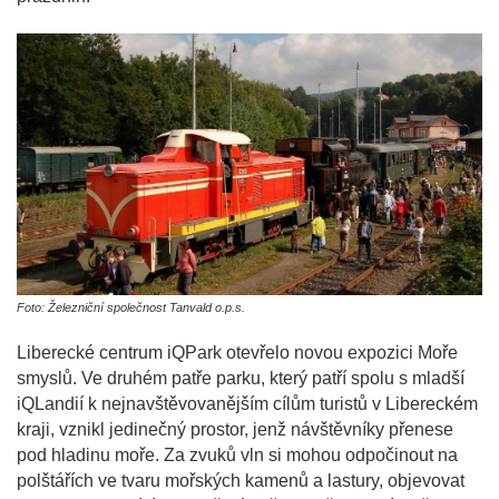
Foto: Železniční společnost Tanvald o.p.s.
Liberecké centrum iQPark otevřelo novou expozici Moře
smyslů. Ve druhém patře parku, který patří spolu s mladší
iQLandií k nejnavštěvovanějším cílům turistů v Libereckém
kraji, vznikl jedinečný prostor, jenž návštěvníky přenese
pod hladinu moře. Za zvuků vln si mohou odpočinout na
polštářích ve tvaru mořských kamenů a lastury, objevovat