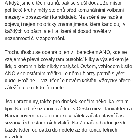
A když jsme u těch kruhů, pak se sluší dodat, že místní
politické kruhy měly sto dnů před komunálními volbami
mezery v obsazování kandidátek. Na scéně se nadále
objevují nejen notoricky známá jména, která kandidují v
každých volbách, ale i ta, která si dosud hověla v
neznámosti či v zapomnění.
Trochu třesku se odehrálo jen v libereckém ANO, kde se
vzájemně převálcovaly tam působící kliky a výsledkem je
lídr, o kterém nikdo nikdy neslyšel. Ovšem, vzhledem k síle
ANO v celostátním měřítku, o něm už brzy patrně slyšet
bude. Proč ne… viz. rčení o novém koštěti. Vždycky přece
záleží na tom, kdo jím mete.
Jsou prázdniny, takže pro dnešek končím několika letními
tipy: Na jediné ozubnicové trati v Česku mezi Tanvaldem a
Harrachovem na Jablonecku v pátek začala hlavní část
sezony jízd historických vlaků. Na Zubačce budou jezdit
každý týden od pátku do neděle až do konce letních
prázdnin.