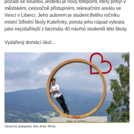
pozadí se siluetou Ještědu je nový fotopoint, který přibyl v
městském, celoročně přístupném, rekreačním areálu ve
Vesci v Liberci. Jeho autorem je student třetího ročníku
místní Střední školy Kateřinky, porota jeho nápad vybrala
jako nejzdařilejší z bezmála 40 návrhů studentů této školy.
Vydařený domácí úkol...
Vesecký potopoint, foto Artur IRma