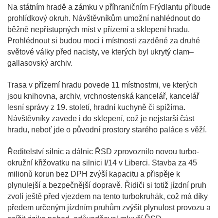
Na státním hradě a zámku v příhraničním Frýdlantu přibude
prohlídkový okruh. Návštěvníkům umožní nahlédnout do
běžně nepřístupných míst v přízemí a sklepení hradu.
Prohlédnout si budou moci i místnosti zazděné za druhé
světové války před nacisty, ve kterých byl ukrytý clam–
gallasovský archiv.
Trasa v přízemí hradu povede 11 místnostmi, ve kterých
jsou knihovna, archiv, vrchnostenská kancelář, kancelář
lesní správy z 19. století, hradní kuchyně či spižírna.
Návštěvníky zavede i do sklepení, což je nejstarší část
hradu, neboť jde o původní prostory starého paláce s věží.
Ředitelství silnic a dálnic ŘSD zprovoznilo novou turbo-
okružní křižovatku na silnici I/14 v Liberci. Stavba za 45
milionů korun bez DPH zvýší kapacitu a přispěje k
plynulejší a bezpečnější dopravě. Řidiči si totiž jízdní pruh
zvolí ještě před vjezdem na tento turbokruhák, což má díky
předem určeným jízdním pruhům zvýšit plynulost provozu a