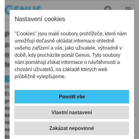
Nastavení cookies
První prázdninový týden byl ve
"Cookies" jsou malé soubory prohlížeče, které nám
umožňují dočasně ukládat informace ohledně
znamení kruhů. Pro ty nejvyšší se
vašeho zařízení a vás, jako uživatele, výhradně v
oprášil dosud jen málo používaný
době, kdy procházíte portál Genus. Tyto soubory
nám pomáhají získat informace o návštěvnosti a
termín kakistokracie
chování uživatelů, na základě kterých web
průběžně vylepšujeme.
Politika
Inventura
04.07.2026 | 5:00
Eskapády v nejvyšších politických kruzích, jež přinesl i
první prázdninový týden, vynesly na světlo dosud jen
málo používaný termín kakistokracie. To je forma vlády,
Vlastní nastavení
kterou ovládají ty nejhorší, nejméně kvalifikované nebo
nejbezskrupulóznější osoby. Kakistokracie je
neologismus složený ze starořeckých slov kakistos
(nejhorší) a kratos (vláda) a označuje kriticky vnímanou