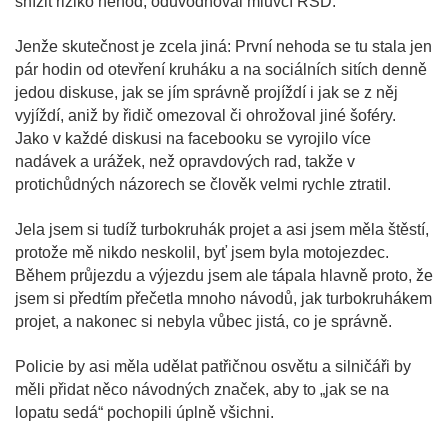
snížit riziko nehod, odůvodňoval mluvčí ŘSD.
Jenže skutečnost je zcela jiná: První nehoda se tu stala jen
pár hodin od otevření kruháku a na sociálních sitích denně
jedou diskuse, jak se jím správně projíždí i jak se z něj
vyjíždí, aniž by řidič omezoval či ohrožoval jiné šoféry.
Jako v každé diskusi na facebooku se vyrojilo více
nadávek a urážek, než opravdových rad, takže v
protichůdných názorech se člověk velmi rychle ztratil.
Jela jsem si tudíž turbokruhák projet a asi jsem měla štěstí,
protože mě nikdo neskolil, byť jsem byla motojezdec.
Během průjezdu a výjezdu jsem ale tápala hlavně proto, že
jsem si předtím přečetla mnoho návodů, jak turbokruhákem
projet, a nakonec si nebyla vůbec jistá, co je správně.
Policie by asi měla udělat patřičnou osvětu a silničáři by
měli přidat něco návodných značek, aby to „jak se na
lopatu sedá“ pochopili úplně všichni.