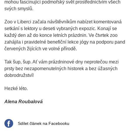
mohou fascinující podmořský svět prostřednictvím všech
svých smyslů.
Zoo v Liberci začala návštěvníkům nabízet komentovaná
setkání s lektory u deseti vybraných expozic. Konají se
každý den až do konce letních prázdnin. Ve čtvrtek zoo
zahájila i pravidelné benefiční lekce jógy na podporu pand
červených žijících ve volné přírodě.
Tak šup, šup. Ať vám prázdninové dny neprotečou mezi
prsty bez nezapomenutelných historek a bez úžasných
dobrodružství!
Hezké léto.
Alena Roubalová
Sdílet článek na Facebooku