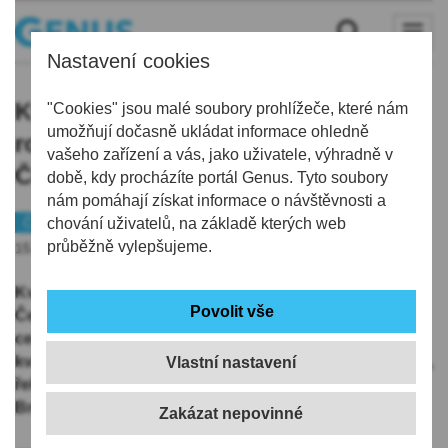
Nastavení cookies
Kvůli havárii plynu stavbaři znovu
"Cookies" jsou malé soubory prohlížeče, které nám
umožňují dočasně ukládat informace ohledně
rozkopou ulici Prokopa Holého v
vašeho zařízení a vás, jako uživatele, výhradně v
České Lípě
době, kdy procházíte portál Genus. Tyto soubory
nám pomáhají získat informace o návštěvnosti a
Českolipsko
chování uživatelů, na základě kterých web
Doprava
průběžně vylepšujeme.
15.05.2026 | 17:29
Kvůli havarijnímu stavu rozvodů plynu musí stavbaři v
České Lípě znovu rozkopat ulici Prokopa Holého v
centru města. Výkopové práce začnou v pondělí 18.
května, postupovat budou od Škroupova náměstí dolů,
Vlastní nastavení
řekla dnes ČTK mluvčí radnice Kristýna Kňákal
Brožová. Práce by měly skončit v září.