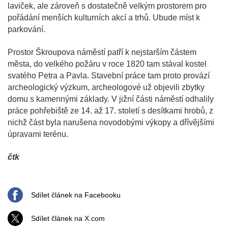
laviček, ale zároveň s dostatečně velkým prostorem pro
pořádání menších kulturních akcí a trhů. Ubude míst k
parkování.
Prostor Škroupova náměstí patří k nejstarším částem
města, do velkého požáru v roce 1820 tam stával kostel
svatého Petra a Pavla. Stavební práce tam proto provází
archeologický výzkum, archeologové už objevili zbytky
domu s kamennými základy. V jižní části náměstí odhalily
práce pohřebiště ze 14. až 17. století s desítkami hrobů, z
nichž část byla narušena novodobými výkopy a dřívějšími
úpravami terénu.
čtk
Sdílet článek na Facebooku
Sdílet článek na X.com