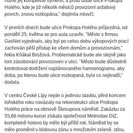
nutné jej kompletně vyměnit, a proto bude ulice Prokopa
Holého, kde je již několik měsíců provizorní asfaltový
povrch, znovu rozkopána," doplnila mluvčí.
V prvních dnech bude ulice Prokopa Holého průjezdná, od
pondělí 25. května se pro auta uzavře. "Město s firmou
GasNet vyjednalo, aby byl po celou dobu výkopových prací
zachován pěší přístup ke všem domům a provozovnám,"
řekla Kňákal Brožová. Problematické bude ale stejně jako
loni zásobování provozoven v ulici. "Město bude důsledně
kontrolovat dodržení naplánovaného harmonogramu, aby
doba, po kterou bude ulice rozkopaná, byla co nejkratší,"
dodala.
V centru České Lípy nejde o jedinou stavbu, před koncem
loňského roku navázaly na rekonstrukci ulice Prokopa
Holého práce na obnově Škroupova náměstí. Zakázku za
55,66 milionu korun získala společnost Metrostav DIZ,
kompletně hotovo by mělo být příští rok. Náměstí by se
mělo proměnit v klidovou zónu s množstvím zeleně, stínu,