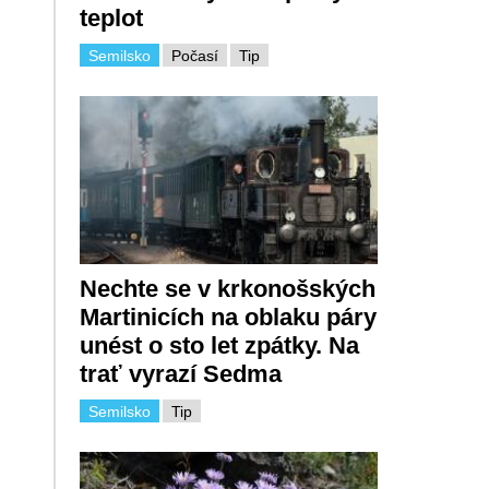
teplot
Semilsko
Počasí
Tip
Nechte se v krkonošských
Martinicích na oblaku páry
unést o sto let zpátky. Na
trať vyrazí Sedma
Semilsko
Tip