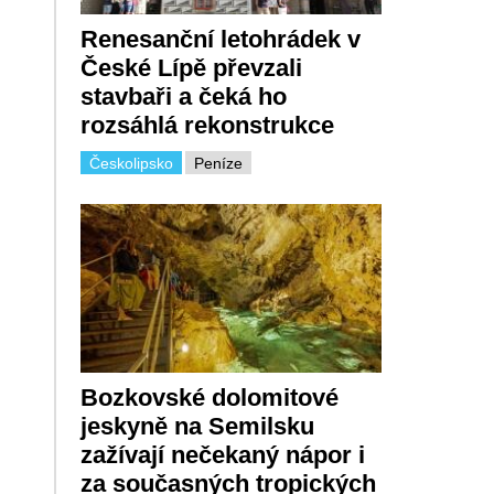
Renesanční letohrádek v
České Lípě převzali
stavbaři a čeká ho
rozsáhlá rekonstrukce
Českolipsko
Peníze
Bozkovské dolomitové
jeskyně na Semilsku
zažívají nečekaný nápor i
za současných tropických