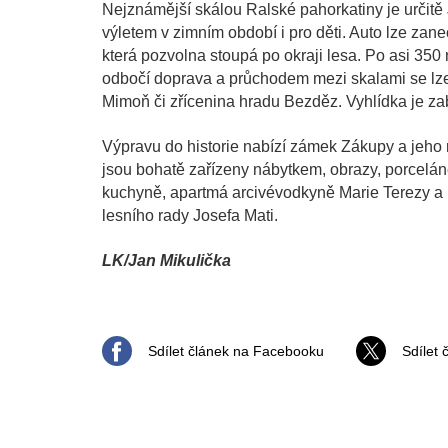
Nejznámější skálou Ralské pahorkatiny je určitě J
výletem v zimním období i pro děti. Auto lze zan
která pozvolna stoupá po okraji lesa. Po asi 350 
odbočí doprava a průchodem mezi skalami se lze
Mimoň či zřícenina hradu Bezděz. Vyhlídka je z
Výpravu do historie nabízí zámek Zákupy a jeho 
jsou bohatě zařízeny nábytkem, obrazy, porceláne
kuchyně, apartmá arcivévodkyně Marie Terezy a p
lesního rady Josefa Mati.
LK/Jan Mikulička
Sdílet článek na Facebooku
Sdílet