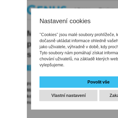
Liberec
Regiony
Nastavení cookies
Máchův kraj láká i v zim
"Cookies" jsou malé soubory prohlížeče, 
dočasně ukládat informace ohledně vašeho
po jezeře i výlet za hist
jako uživatele, výhradně v době, kdy proc
speciální okruhy
Tyto soubory nám pomáhají získat informa
chování uživatelů, na základě kterých we
vylepšujeme.
Českolipsko
Tip
Především jako letní cíl výletů a dovolených j
Máchův kraj na Českolipsku. Své návštěvníky
Vlastní nastavení
kdy vzduchem poletují sněhové vločky a rtuť
nulu.