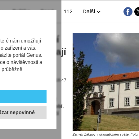
Politika
Sport
112
Další
ě. Na bruslení
které nám umožňují
 zařízení a vás,
orií. Zákupy mají
házíte portál Genus.
ce o návštěvnosti a
b průběžně
18.02.2022 | 18:47
e známá turistická oblast
 ale nezklame ani v období,
 teploměru sotva překročí
Zámek Zákupy v dramatickém světle. Foto: