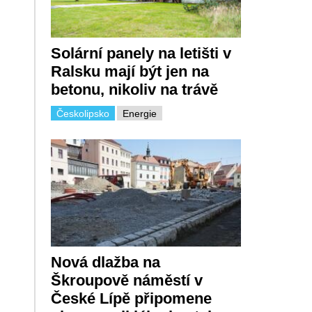
Solární panely na letišti v
Ralsku mají být jen na
betonu, nikoliv na trávě
Českolipsko
Energie
Nová dlažba na
Škroupově náměstí v
České Lípě připomene