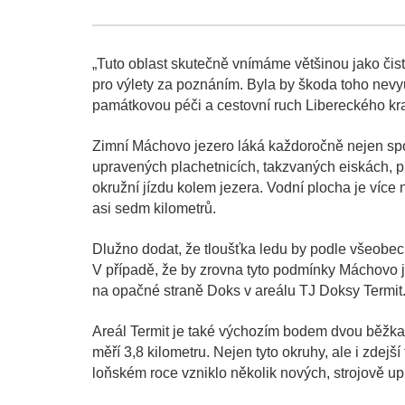
„Tuto oblast skutečně vnímáme většinou jako čistě „
pro výlety za poznáním. Byla by škoda toho nevyu
památkovou péči a cestovní ruch Libereckého kra
Zimní Máchovo jezero láká každoročně nejen spous
upravených plachetnicích, takzvaných eiskách, pl
okružní jízdu kolem jezera. Vodní plocha je více 
asi sedm kilometrů.
Dlužno dodat, že tloušťka ledu by podle všeobec
V případě, že by zrovna tyto podmínky Máchovo je
na opačné straně Doks v areálu TJ Doksy Termit
Areál Termit je také výchozím bodem dvou běžkař
měří 3,8 kilometru. Nejen tyto okruhy, ale i zdejší
loňském roce vzniklo několik nových, strojově up