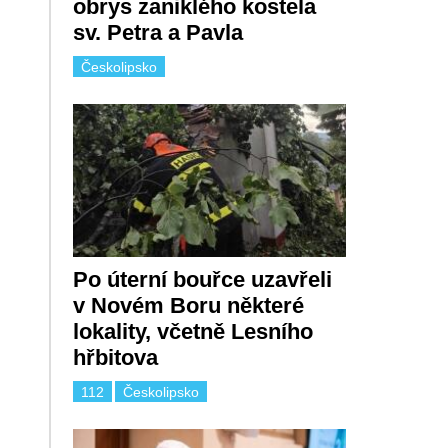
obrys zaniklého kostela
sv. Petra a Pavla
Českolipsko
Po úterní bouřce uzavřeli
v Novém Boru některé
lokality, včetně Lesního
hřbitova
112
Českolipsko