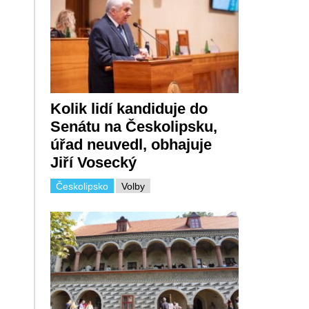
Kolik lidí kandiduje do
Senátu na Českolipsku,
úřad neuvedl, obhajuje
Jiří Vosecký
Českolipsko
Volby