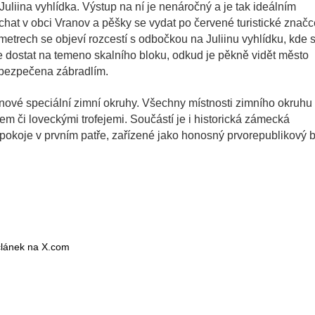
uliina vyhlídka. Výstup na ní je nenáročný a je tak ideálním
echat v obci Vranov a pěšky se vydat po červené turistické značc
metrech se objeví rozcestí s odbočkou na Juliinu vyhlídku, kde 
 dostat na temeno skalního bloku, odkud je pěkně vidět město
abezpečena zábradlím.
nové speciální zimní okruhy. Všechny místnosti zimního okruhu
m či loveckými trofejemi. Součástí je i historická zámecká
okoje v prvním patře, zařízené jako honosný prvorepublikový b
 článek na X.com