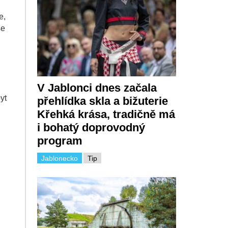
e,
se
V Jablonci dnes začala
yt
přehlídka skla a bižuterie
Křehká krása, tradičně má
i bohatý doprovodný
program
Jablonecko
Tip