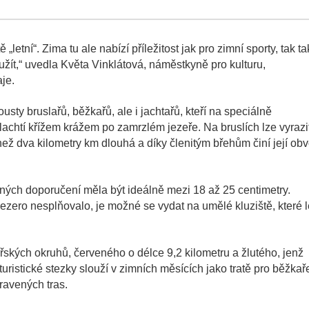
letní“. Zima tu ale nabízí příležitost jak pro zimní sporty, tak t
žít,“ uvedla Květa Vinklátová, náměstkyně pro kulturu,
je.
ty bruslařů, běžkařů, ale i jachtařů, kteří na speciálně
achtí křížem krážem po zamrzlém jezeře. Na bruslích lze vyrazi
než dva kilometry km dlouhá a díky členitým břehům činí její ob
ných doporučení měla být ideálně mezi 18 až 25 centimetry.
zero nesplňovalo, je možné se vydat na umělé kluziště, které l
.
ských okruhů, červeného o délce 9,2 kilometru a žlutého, jenž
 turistické stezky slouží v zimních měsících jako tratě pro běžkař
ravených tras.