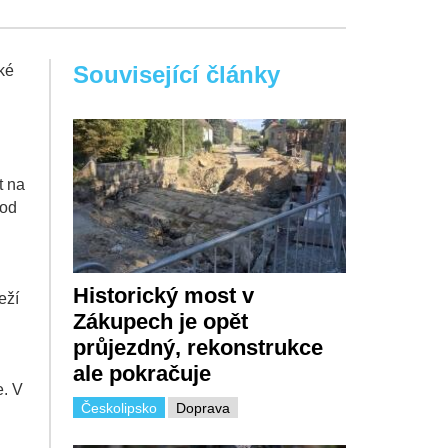
Související články
aké
t na
vod
Historický most v
eží
Zákupech je opět
průjezdný, rekonstrukce
ale pokračuje
e. V
Českolipsko
Doprava