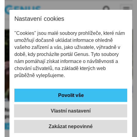
Nastavení cookies
"Cookies" jsou malé soubory prohlížeče, které nám
umožňují dočasně ukládat informace ohledně
vašeho zařízení a vás, jako uživatele, výhradně v
době, kdy procházíte portál Genus. Tyto soubory
nám pomáhají získat informace o návštěvnosti a
chování uživatelů, na základě kterých web
průběžně vylepšujeme.
Nové pachové ohradníky mají snížit v Libereckém kraji
Vlastní nastavení
počty srážek se zvěří na silnicích
27. 07. 2026
Kraj
Osvěta