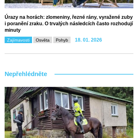
Úrazy na horách: zlomeniny, řezné rány, vyražené zuby
i poranění zraku. O trvalých následcích často rozhodují
minuty
18. 01. 2026
Zajímavosti
Osvěta
Pohyb
Nepřehlédněte