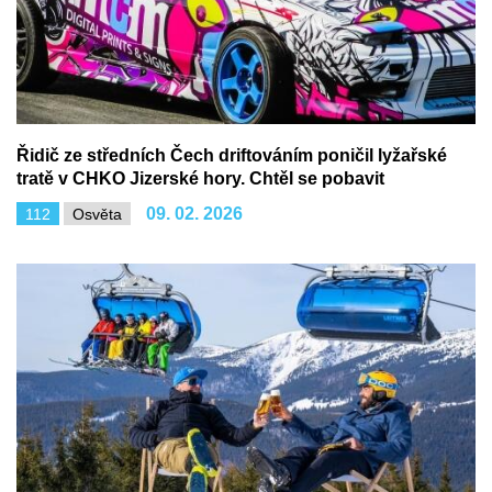
Řidič ze středních Čech driftováním poničil lyžařské
tratě v CHKO Jizerské hory. Chtěl se pobavit
09. 02. 2026
112
Osvěta