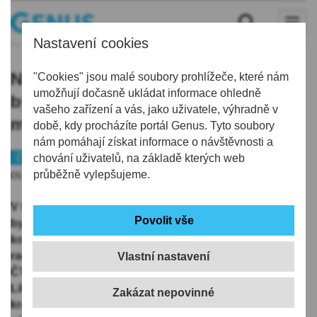
Nastavení cookies
Nový Bor připravuje výstavbu
"Cookies" jsou malé soubory prohlížeče, které nám
umožňují dočasně ukládat informace ohledně
bytového domu ze dřeva za 60
vašeho zařízení a vás, jako uživatele, výhradně v
milionů korun
době, kdy procházíte portál Genus. Tyto soubory
nám pomáhají získat informace o návštěvnosti a
Českolipsko
chování uživatelů, na základě kterých web
Bydlení
Peníze
průběžně vylepšujeme.
05.01.2026 | 12:22
V Novém Boru na Českolipsku připravují výstavbu
bytového domu ze dřeva, město přijde na 60 milionů
korun. V rozpočtu na letošní rok zatím stavba není,
radnice čeká, zda se podaří získat dotaci, řekl dnes
Vlastní nastavení
ČTK starosta Jaromír Dvořák (Starostové pro
Liberecký kraj). Podobné projekty zatím v Libereckém
kraji nejsou, i když podíl dřevostaveb na bytové