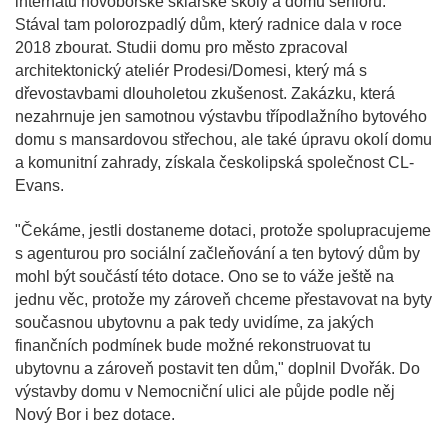
internátu novoborské sklářské školy a domu seniorů.
Stával tam polorozpadlý dům, který radnice dala v roce
2018 zbourat. Studii domu pro město zpracoval
architektonický ateliér Prodesi/Domesi, který má s
dřevostavbami dlouholetou zkušenost. Zakázku, která
nezahrnuje jen samotnou výstavbu třípodlažního bytového
domu s mansardovou střechou, ale také úpravu okolí domu
a komunitní zahrady, získala českolipská společnost CL-
Evans.
"Čekáme, jestli dostaneme dotaci, protože spolupracujeme
s agenturou pro sociální začleňování a ten bytový dům by
mohl být součástí této dotace. Ono se to váže ještě na
jednu věc, protože my zároveň chceme přestavovat na byty
současnou ubytovnu a pak tedy uvidíme, za jakých
finančních podmínek bude možné rekonstruovat tu
ubytovnu a zároveň postavit ten dům," doplnil Dvořák. Do
výstavby domu v Nemocniční ulici ale půjde podle něj
Nový Bor i bez dotace.