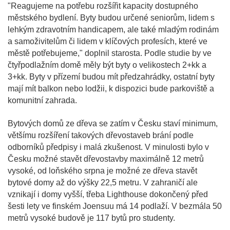
"Reagujeme na potřebu rozšířit kapacity dostupného
městského bydlení. Byty budou určené seniorům, lidem s
lehkým zdravotním handicapem, ale také mladým rodinám
a samoživitelům či lidem v klíčových profesích, které ve
městě potřebujeme," doplnil starosta. Podle studie by ve
čtyřpodlažním domě měly být byty o velikostech 2+kk a
3+kk. Byty v přízemí budou mít předzahrádky, ostatní byty
mají mít balkon nebo lodžii, k dispozici bude parkoviště a
komunitní zahrada.
Bytových domů ze dřeva se zatím v Česku staví minimum,
většímu rozšíření takových dřevostaveb brání podle
odborníků předpisy i malá zkušenost. V minulosti bylo v
Česku možné stavět dřevostavby maximálně 12 metrů
vysoké, od loňského srpna je možné ze dřeva stavět
bytové domy až do výšky 22,5 metru. V zahraničí ale
vznikají i domy vyšší, třeba Lighthouse dokončený před
šesti lety ve finském Joensuu má 14 podlaží. V bezmála 50
metrů vysoké budově je 117 bytů pro studenty.