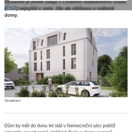
výstavbě je podle údajů z Českého statistického úřadu
(
ČSÚ
) nejvyšší v zemi. Jde ale většinou o rodinné
domy.
Vizualizace
Dům by měl do dvou let stát v Nemocniční ulici poblíž