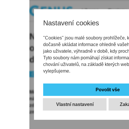
Liberec
Regiony
Nastavení cookies
Nový Bor zavádí od ledn
"Cookies" jsou malé soubory prohlížeče, 
dočasně ukládat informace ohledně vašeho
odpadů v domácnostec
jako uživatele, výhradně v době, kdy proc
door-to-door
Tyto soubory nám pomáhají získat informa
chování uživatelů, na základě kterých we
vylepšujeme.
Českolipsko
Město Nový Bor zavádí od ledna 2025 tzv. do
nádoby na papír a multikomodity k rodinným
Vlastní nastavení
zdarma, mohou lidé žádat od 1. listopadu 202
změní četnost svozu směsného komunálního