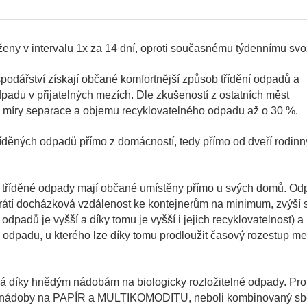
eny v intervalu 1x za 14 dní, oproti současnému týdennímu svo
odářství získají občané komfortnější způsob třídění odpadů a
padu v přijatelných mezích. Dle zkušeností z ostatních měst
 míry separace a objemu recyklovatelného odpadu až o 30 %.
íděných odpadů přímo z domácností, tedy přímo od dveří rodin
a tříděné odpady mají občané umístěny přímo u svých domů. Od
zkrátí docházková vzdálenost ke kontejnerům na minimum, zvýší 
ta odpadů je vyšší a díky tomu je vyšší i jejich recyklovatelnost) a
odpadu, u kterého lze díky tomu prodloužit časový rozestup me
klá díky hnědým nádobám na biologicky rozložitelné odpady. Pro
ém o nádoby na PAPÍR a MULTIKOMODITU, neboli kombinovaný sb