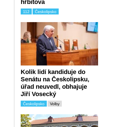
hřbitova
112
Českolipsko
Kolik lidí kandiduje do
Senátu na Českolipsku,
úřad neuvedl, obhajuje
Jiří Vosecký
Českolipsko
Volby