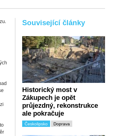
Související články
zu.
ných
pad
Historický most v
se
Zákupech je opět
průjezdný, rekonstrukce
zi
ale pokračuje
Českolipsko
Doprava
to
ěr