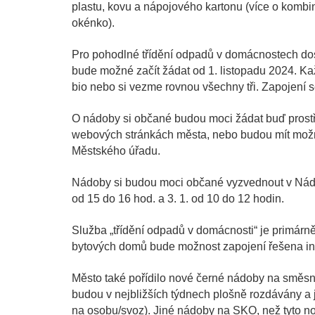
plastu, kovu a nápojového kartonu (více o komb
okénko).
Pro pohodlné třídění odpadů v domácnostech d
bude možné začít žádat od 1. listopadu 2024. Ka
bio nebo si vezme rovnou všechny tři. Zapojení s
O nádoby si občané budou moci žádat buď prostře
webových stránkách města, nebo budou mít možnos
Městského úřadu.
Nádoby si budou moci občané vyzvednout v Nádražn
od 15 do 16 hod. a 3. 1. od 10 do 12 hodin.
Služba „třídění odpadů v domácnosti“ je primár
bytových domů bude možnost zapojení řešena in
Město také pořídilo nové černé nádoby na směsn
budou v nejbližších týdnech plošně rozdávány a j
na osobu/svoz). Jiné nádoby na SKO, než tyto n