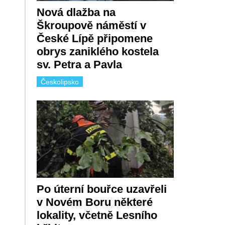
Nová dlažba na
Škroupově náměstí v
České Lípě připomene
obrys zaniklého kostela
sv. Petra a Pavla
Českolipsko
Po úterní bouřce uzavřeli
v Novém Boru některé
lokality, včetně Lesního