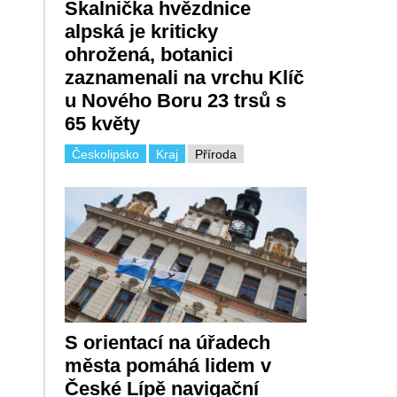
Skalnička hvězdnice
alpská je kriticky
ohrožená, botanici
zaznamenali na vrchu Klíč
u Nového Boru 23 trsů s
65 květy
Českolipsko
Kraj
Příroda
S orientací na úřadech
města pomáhá lidem v
České Lípě navigační