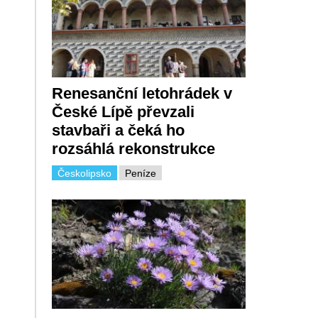
Renesanční letohrádek v
České Lípě převzali
stavbaři a čeká ho
rozsáhlá rekonstrukce
Českolipsko
Peníze