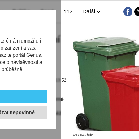
Politika
Sport
112
Další
a 2025 třídění
které nám umožňují
 zařízení a vás,
h systémem
házíte portál Genus.
ce o návštěvnosti a
b průběžně
27.10.2024 | 13:52
or-to-door systém. O sběrné
 domům, které budou
4. Od ledna 2025 se rovněž
 odpadu.
ilustrační foto