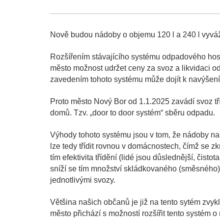
Nově budou nádoby o objemu 120 l a 240 l vyváž
Rozšířením stávajícího systému odpadového hosp
město možnost udržet ceny za svoz a likvidaci od
zavedením tohoto systému může dojít k navýšení
Proto město Nový Bor od 1.1.2025 zavádí svoz tř
domů. Tzv. „door to door systém“ sběru odpadu.
Výhody tohoto systému jsou v tom, že nádoby n
lze tedy třídit rovnou v domácnostech, čímž se 
tím efektivita třídění (lidé jsou důslednější, čisto
sníží se tím množství skládkovaného (směsného) 
jednotlivými svozy.
Většina našich občanů je již na tento sytém zvy
město přichází s možností rozšířit tento syst