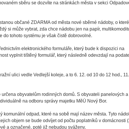
inovaném sběru se dozvíte na stránkách města v sekci Odpadov
ostanou občané ZDARMA od města nové sběrné nádoby, o které
ždý si může vybrat, zda chce nádobu jen na papír, multikomoditu
e do tohoto systému je však čistě dobrovolné.
dnictvím elektronického formuláře, který bude k dispozici na
t vyplnit tištěný formulář, který následně odevzdají na podat
í ulici vedle Vedlejší koleje, a to 6. 12. od 10 do 12 hod., 11
ně určena obyvatelům rodinných domů. S obyvateli panelových a
dividuálně na odboru správy majetku MěÚ Nový Bor.
ý komunální odpad, které na sobě mají název města. Tyto nád
ejich objem se bude odvíjet od počtu poplatníků v domácnosti (
ové a označené, poté již nebudou sváženy.