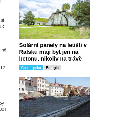
é
 si
 či
Solární panely na letišti v
elně
Ralsku mají být jen na
betonu, nikoliv na trávě
.12.
Českolipsko
Energie
oby
30 l