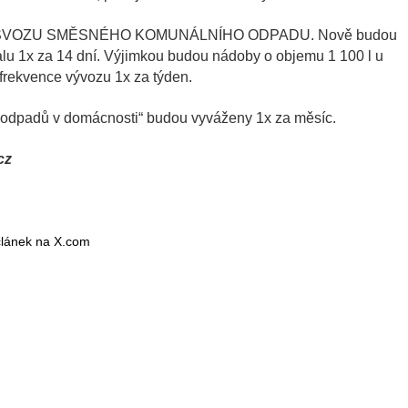
TI SVOZU SMĚSNÉHO KOMUNÁLNÍHO ODPADU. Nově budou
alu 1x za 14 dní. Výjimkou budou nádoby o objemu 1 100 l u
frekvence vývozu 1x za týden.
ní odpadů v domácnosti“ budou vyváženy 1x za měsíc.
cz
 článek na X.com