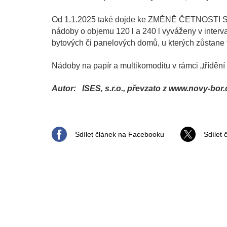
Od 1.1.2025 také dojde ke ZMĚNĚ ČETNOS
nádoby o objemu 120 l a 240 l vyváženy v interv
bytových či panelových domů, u kterých zůstane 
Nádoby na papír a multikomoditu v rámci „třídě
Autor: ISES, s.r.o., převzato z www.novy-bor.
Sdílet článek na Facebooku
Sdílet