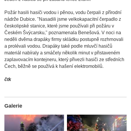
Požár hasili hasiči vodou i pěnou, vodu čerpali z přírodní
nádrže Dubice. "Nasadili jsme velkokapacitní čerpadlo z
českolipské stanice, které jsme používali při požáru v
Českém Švýcarsku," poznamenala Benešová. V noci na
neděli dvěma drapáky firmy skládku postupně rozhrnovali
a prolévali vodou. Drapáky také podle mluvčí hasičů
materiál nabíraly a smáčely několik minut v přistaveném
zaplavovacím kontejneru, který přivezli hasiči ze středních
Čech, běžně se používá k hašení elektromobilů.
čtk
Galerie