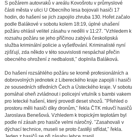
S požárem autovraků v areálu Kovošrotu v průmyslové
části města v ulici U Obecního lesa bojovali hasiči 17
hodin, do hašení se jich zapojilo zhruba 130. Hořet začalo
podle Balákové v sobotu kolem 18:19, úplné uhašení
požáru ohlásil velitel zásahu v neděli v 11:27. "Vzhledem k
rozsahu požáru se jeho příčinou zabývá českolipská
služba kriminální policie a vyšetřování. Kriminalisté nyní
zjišťují, zda někdo v této souvislosti nespáchal přečin
obecného ohrožení z nedbalosti," doplnila Baláková.
Do hašení rozsáhlého požáru se kromě profesionálních a
dobrovolných jednotek z Libereckého kraje zapojili i hasiči
ze sousedních středních Čech a Ústeckého kraje. V sobotu
pomáhal oheň zvládnout i policejní vrtulník s bambi vakem
pro letecké hašení, který provedl deset shozů. "Přehled o
prostoru měli hasiči díky dronům," řekla ČTK mluvčí hasičů
Jaroslava Benešová. Vzhledem k tropickým teplotám byl
podle ní zásah pro hasiče velmi náročný. "Zasahovali v
dýchací technice, museli se proto častěji střídat," řekla.
Jeden z hasičů se při zásahu lehce zranil.