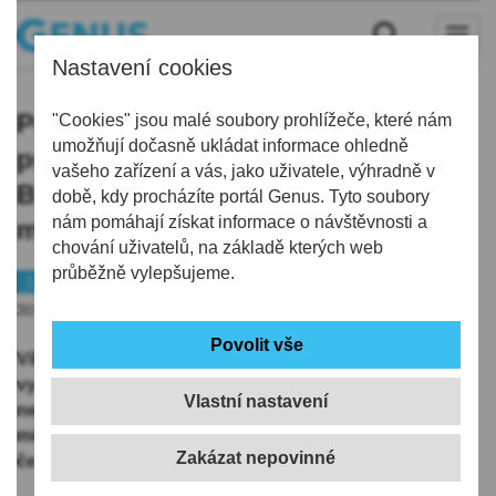
Nastavení cookies
Požár vrakoviště vyšetřuje policie
"Cookies" jsou malé soubory prohlížeče, které nám
umožňují dočasně ukládat informace ohledně
pro podezření z obecného ohrožení.
vašeho zařízení a vás, jako uživatele, výhradně v
Byl uchráněn majetek za čtvrt
době, kdy procházíte portál Genus. Tyto soubory
nám pomáhají získat informace o návštěvnosti a
miliardy
chování uživatelů, na základě kterých web
průběžně vylepšujeme.
112
Českolipsko
IZS
30.06.2025 | 12:21
Víkendový požár skládky kovošrotu v České Lípě
vyšetřuje policie pro podezření z obecného ohrožení z
Vlastní nastavení
nedbalosti. Pachateli v takovém případě hrozí od šesti
měsíců do pěti let vězení, uvedla dnes na
webu
českolipská policejní mluvčí Ivana Baláková.