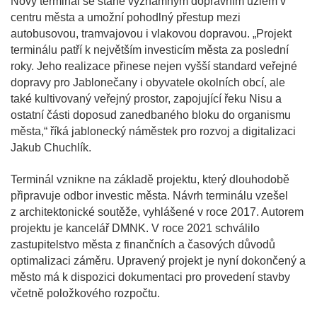
Nový terminál se stane významným dopravním uzlem v
centru města a umožní pohodlný přestup mezi
autobusovou, tramvajovou i vlakovou dopravou. „Projekt
terminálu patří k největším investicím města za poslední
roky. Jeho realizace přinese nejen vyšší standard veřejné
dopravy pro Jablonečany i obyvatele okolních obcí, ale
také kultivovaný veřejný prostor, zapojující řeku Nisu a
ostatní části doposud zanedbaného bloku do organismu
města,“ říká jablonecký náměstek pro rozvoj a digitalizaci
Jakub Chuchlík.
Terminál vznikne na základě projektu, který dlouhodobě
připravuje odbor investic města. Návrh terminálu vzešel
z architektonické soutěže, vyhlášené v roce 2017. Autorem
projektu je kancelář DMNK. V roce 2021 schválilo
zastupitelstvo města z finančních a časových důvodů
optimalizaci záměru. Upravený projekt je nyní dokončený a
město má k dispozici dokumentaci pro provedení stavby
včetně položkového rozpočtu.