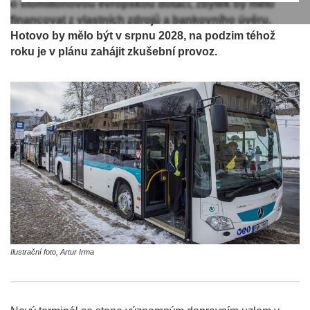
o stomilionovou evropskou dotaci, zbytek by mělo
financovat z vlastních zdrojů a bankovního úvěru.
Hotovo by mělo být v srpnu 2028, na podzim téhož
roku je v plánu zahájit zkušební provoz.
Ilustrační foto, Artur Irma