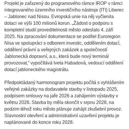
Projekt je zařazený do programového rámce IROP v rámci
integrovaného územního investičního nástroje (ITI) Liberec
– Jablonec nad Nisou. Evropská unie na něj vyčlenila
dotaci ve výši 100 milionů korun. „Žádost o podporu s
kompletní studií proveditelnosti město odeslalo 4. září
2025. Na zpracování dokumentace se podílel Euroregion
Nisa ve spolupráci s odborem investic, oddělením dotací,
oddělení právní a veřejných zakázek a společností
Jablonecká dopravní, a.s., která bude nový terminál
provozovat,“ vypočítává Iveta Habadová, vedoucí oddělení
dotací jabloneckého magistrátu.
Předpokládaný harmonogram projektu počítá s vyhlášením
veřejné zakázky na dodavatele stavby v listopadu 2025,
podpisem smlouvy na jaře 2026 a zahájením výstavby v
květnu 2026. Stavba by měla skončit v srpnu 2028, na
podzim téhož roku město plánuje zahájit zkušební provoz.
Slavnostní otevření a administrativní uzavření projektu je
naplánované do konce roku 2028.