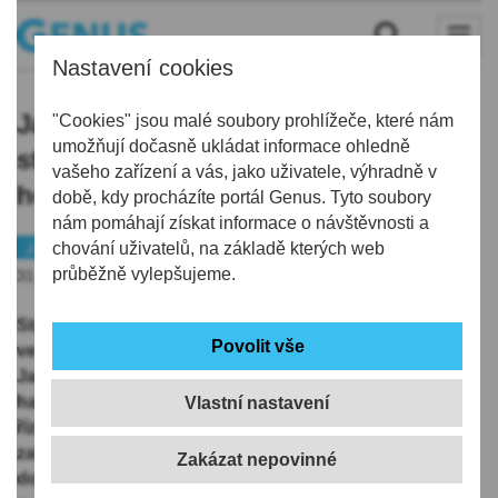
Nastavení cookies
Jablonec začne hledat dodavatele
"Cookies" jsou malé soubory prohlížeče, které nám
umožňují dočasně ukládat informace ohledně
stavby dopravního terminálu,
vašeho zařízení a vás, jako uživatele, výhradně v
hotovo by mělo být v srpnu 2028
době, kdy procházíte portál Genus. Tyto soubory
nám pomáhají získat informace o návštěvnosti a
Jablonecko
chování uživatelů, na základě kterých web
Doprava
Peníze
průběžně vylepšujeme.
31.10.2025 | 13:17
Statutární město počítá v listopadu s vyhlášením
veřejné zakázky na dodavatele stavby Terminálu VOD
Jablonec nad Nisou. Podle stanoveného
harmonogramu by smlouva s vítězem výběrového
Vlastní nastavení
řízení měla být podepsaná na jaře 2026 a stavba
zahájená v květnu 2026. Celkové náklady projektu
dosahují 394 milionů korun bez DPH. Město žádá