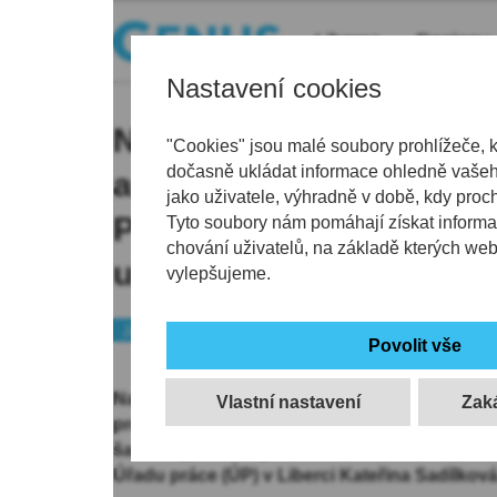
Liberec
Regiony
Nastavení cookies
Na Jablonecku končí dv
"Cookies" jsou malé soubory prohlížeče, 
dočasně ukládat informace ohledně vašeho
autodílů, o práci přijde 20
jako uživatele, výhradně v době, kdy proc
Propuštění mají velkou š
Tyto soubory nám pomáhají získat informa
chování uživatelů, na základě kterých we
uplatnění
vylepšujeme.
Jablonecko
Problém
Na Jablonecku končí dva dodavatelé dílů pro
Vlastní nastavení
propustit se chystají víc než 200 lidí. Propušt
šanci najít nové uplatnění. ČTK to dnes řekla
Úřadu práce (ÚP) v Liberci Kateřina Sadílková