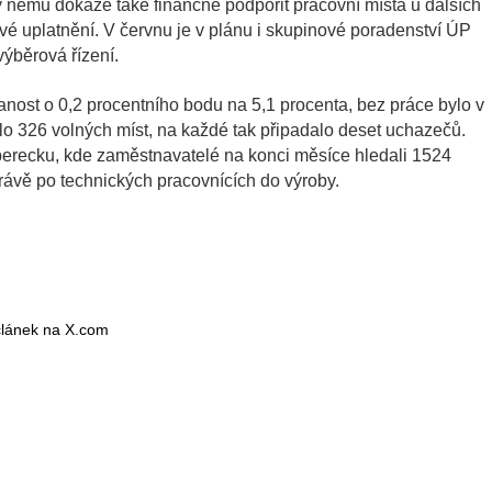
íky němu dokáže také finančně podpořit pracovní místa u dalších
vé uplatnění. V červnu je v plánu i skupinové poradenství ÚP
ýběrová řízení.
nost o 0,2 procentního bodu na 5,1 procenta, bez práce bylo v
ylo 326 volných míst, na každé tak připadalo deset uchazečů.
berecku, kde zaměstnavatelé na konci měsíce hledali 1524
rávě po technických pracovnících do výroby.
 článek na X.com