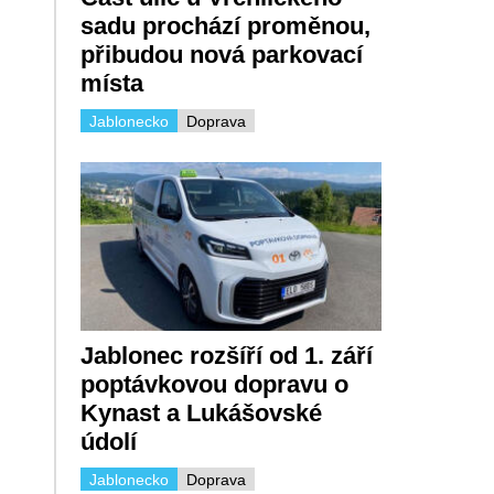
sadu prochází proměnou,
přibudou nová parkovací
místa
Jablonecko
Doprava
Jablonec rozšíří od 1. září
poptávkovou dopravu o
Kynast a Lukášovské
údolí
Jablonecko
Doprava