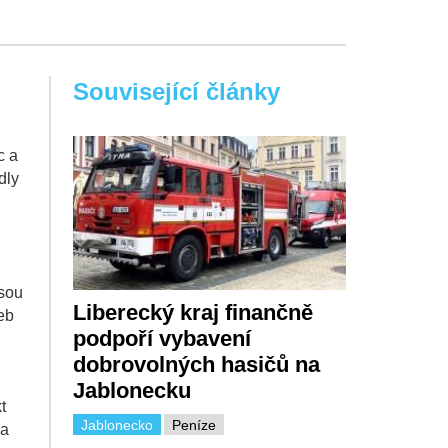
Související články
c a
dly
isou
Liberecký kraj finančně
eb
podpoří vybavení
dobrovolných hasičů na
Jablonecku
t
Jablonecko
Peníze
 a