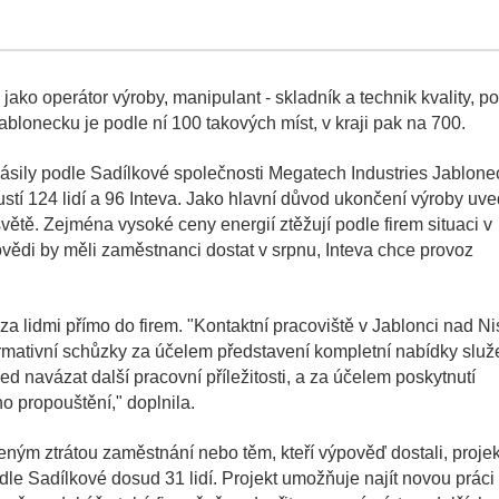
jako operátor výroby, manipulant - skladník a technik kvality, po
ablonecku je podle ní 100 takových míst, v kraji pak na 700.
ásily podle Sadílkové společnosti Megatech Industries Jablone
tí 124 lidí a 96 Inteva. Jako hlavní důvod ukončení výroby uve
světě. Zejména vysoké ceny energií ztěžují podle firem situaci v
di by měli zaměstnanci dostat v srpnu, Inteva chce provoz
za lidmi přímo do firem. "Kontaktní pracoviště v Jablonci nad N
rmativní schůzky za účelem představení kompletní nabídky služ
 navázat další pracovní příležitosti, a za účelem poskytnutí
 propouštění," doplnila.
ým ztrátou zaměstnání nebo těm, kteří výpověď dostali, projek
dle Sadílkové dosud 31 lidí. Projekt umožňuje najít novou práci