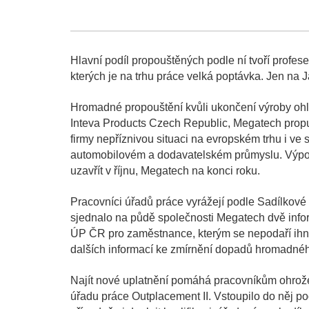
Hlavní podíl propouštěných podle ní tvoří profese 
kterých je na trhu práce velká poptávka. Jen na J
Hromadné propouštění kvůli ukončení výroby ohl
Inteva Products Czech Republic, Megatech propus
firmy nepříznivou situaci na evropském trhu i ve 
automobilovém a dodavatelském průmyslu. Výpově
uzavřít v říjnu, Megatech na konci roku.
Pracovníci úřadů práce vyrážejí podle Sadílkové 
sjednalo na půdě společnosti Megatech dvě info
ÚP ČR pro zaměstnance, kterým se nepodaří ihned
dalších informací ke zmírnění dopadů hromadného
Najít nové uplatnění pomáhá pracovníkům ohrožen
úřadu práce Outplacement II. Vstoupilo do něj po