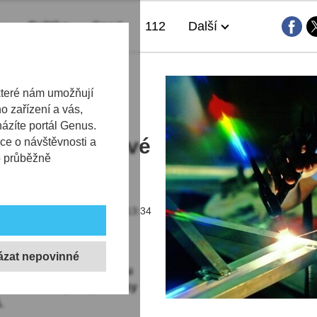
Politika
Sport
112
Další
a dodavatelé
které nám umožňují
 zařízení a vás,
0 lidí.
házíte portál Genus.
anci najít nové
ce o návštěvnosti a
b průběžně
08.06.2026 | 13:34
 automobilový průmysl,
ění pracovníci mají velkou
 ředitelka Krajské pobočky
.