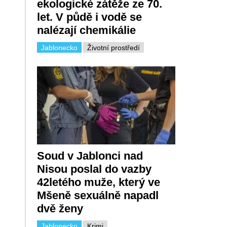
ekologické zátěže ze 70.
let. V půdě i vodě se
nalézají chemikálie
Jablonecko
Životní prostředí
Soud v Jablonci nad
Nisou poslal do vazby
42letého muže, který ve
Mšeně sexuálně napadl
dvě ženy
Jablonecko
Krimi