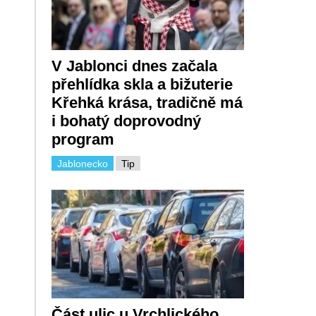
V Jablonci dnes začala
přehlídka skla a bižuterie
Křehká krása, tradičně má
i bohatý doprovodný
program
Jablonecko
Tip
Část ulic u Vrchlického