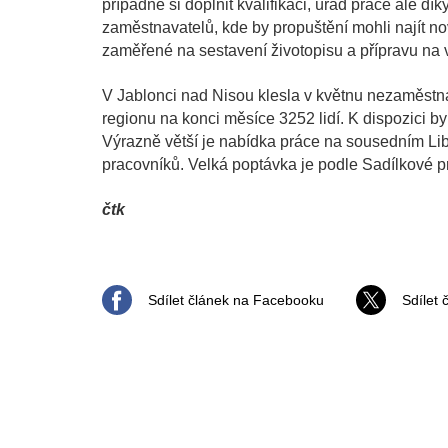
případně si doplnit kvalifikaci, úřad práce ale d
zaměstnavatelů, kde by propuštění mohli najít no
zaměřené na sestavení životopisu a přípravu na v
V Jablonci nad Nisou klesla v květnu nezaměstna
regionu na konci měsíce 3252 lidí. K dispozici b
Výrazně větší je nabídka práce na sousedním Li
pracovníků. Velká poptávka je podle Sadílkové p
čtk
Sdílet článek na Facebooku
Sdílet