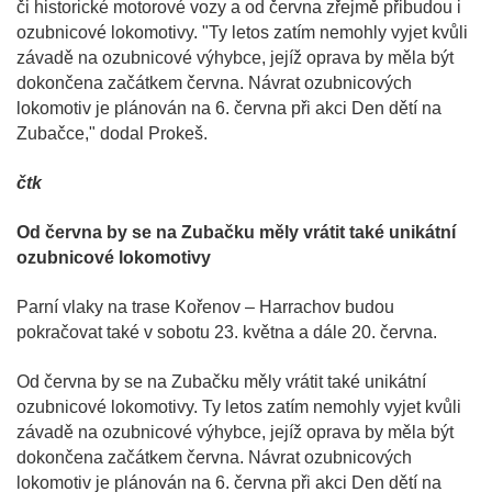
či historické motorové vozy a od června zřejmě přibudou i
ozubnicové lokomotivy. "Ty letos zatím nemohly vyjet kvůli
závadě na ozubnicové výhybce, jejíž oprava by měla být
dokončena začátkem června. Návrat ozubnicových
lokomotiv je plánován na 6. června při akci Den dětí na
Zubačce," dodal Prokeš.
čtk
Od června by se na Zubačku měly vrátit také unikátní
ozubnicové lokomotivy
Parní vlaky na trase Kořenov – Harrachov budou
pokračovat také v sobotu 23. května a dále 20. června.
Od června by se na Zubačku měly vrátit také unikátní
ozubnicové lokomotivy. Ty letos zatím nemohly vyjet kvůli
závadě na ozubnicové výhybce, jejíž oprava by měla být
dokončena začátkem června. Návrat ozubnicových
lokomotiv je plánován na 6. června při akci Den dětí na