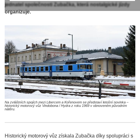
jednatel společnosti Zubačka, která nostalgické jízdy
organizuje.
Na zvláštních spojích mezi Libercem a Kořenovem se představí letošní novinka –
historický motorový vůz Vindobona / Hydra z roku 1969 v obnoveném původním
nátěru.
Historický motorový vůz získala Zubačka díky spolupráci s