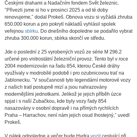
Českými drahami a Nadačním fondem Svět železnic.
"Přivezli jsme si ho v prosinci 2025 a od té doby
renovujeme," dodal Prokeš. Obnova vozu si vyžádá zhruba
650.000 korun a pro pokrytí nákladů vyhlásil spolek
veřejnou
sbírku
. Do dnešního dopoledne se podařilo vybrat
zhruba 300.000 korun, sbírka skončí ve středu.
Jde o poslední z 25 vyrobených vozů ze série M 296.2
určené pro vnitrostátní železniční provoz. Tento byl v roce
2004 modernizován na řadu 854, kterou České dráhy
využívaly v modrobílé podobě i pro ozubnicovou trať na
Jablonecku. "V současnosti tyto legendární motorové vozy
z našich tratí postupně mizí a jsou nahrazovány
modernějšími jednotkami. Jelikož je jejich příběh úzce
spjat i s naší Zubačkou, kde byly vozy řady 854
nasazovány v osobní dopravě i na přímých rychlících
Praha – Harrachov, není nám jejich osud lhostejný," uvedl
Prokeš.
V pátek odpoledne a večer bude Hydra
vozit
cestující při