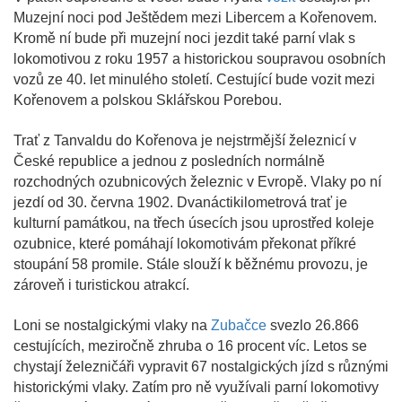
Muzejní noci pod Ještědem mezi Libercem a Kořenovem.
Kromě ní bude při muzejní noci jezdit také parní vlak s
lokomotivou z roku 1957 a historickou soupravou osobních
vozů ze 40. let minulého století. Cestující bude vozit mezi
Kořenovem a polskou Sklářskou Porebou.
Trať z Tanvaldu do Kořenova je nejstrmější železnicí v
České republice a jednou z posledních normálně
rozchodných ozubnicových železnic v Evropě. Vlaky po ní
jezdí od 30. června 1902. Dvanáctikilometrová trať je
kulturní památkou, na třech úsecích jsou uprostřed koleje
ozubnice, které pomáhají lokomotivám překonat příkré
stoupání 58 promile. Stále slouží k běžnému provozu, je
zároveň i turistickou atrakcí.
Loni se nostalgickými vlaky na
Zubačce
svezlo 26.866
cestujících, meziročně zhruba o 16 procent víc. Letos se
chystají železničáři vypravit 67 nostalgických jízd s různými
historickými vlaky. Zatím pro ně využívali parní lokomotivy