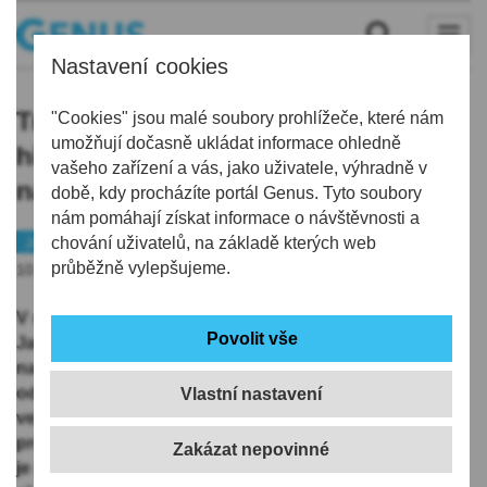
Nastavení cookies
Tradiční dětský den na dopravním
"Cookies" jsou malé soubory prohlížeče, které nám
umožňují dočasně ukládat informace ohledně
hřišti v Jablonci přilákal stovky
vašeho zařízení a vás, jako uživatele, výhradně v
návštěvníků
době, kdy procházíte portál Genus. Tyto soubory
nám pomáhají získat informace o návštěvnosti a
Jablonecko
chování uživatelů, na základě kterých web
průběžně vylepšujeme.
10.06.2026 | 8:59
V sobotu 6. června uspořádala Městská policie
Jablonec nad Nisou tradiční Dětský den
na jabloneckém dopravním hřišti. Sice s týdenním
odstupem od Mezinárodního dne dětí, přesto zájem
Vlastní nastavení
veřejnosti potvrdil, že dopravní hřiště a preventivní
program MP je stále velkým lákadlem. Dopravní hřiště
je možné navštěvovat nejen během speciálních akcí,