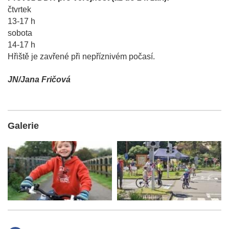
čtvrtek
13-17 h
sobota
14-17 h
Hřiště je zavřené při nepříznivém počasí.
JN/Jana Fričová
Galerie