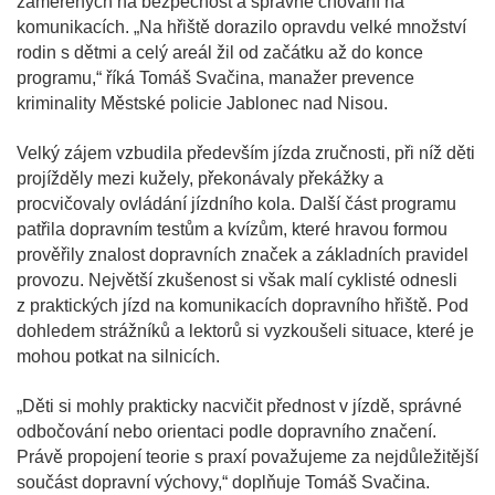
zaměřených na bezpečnost a správné chování na
komunikacích. „Na hřiště dorazilo opravdu velké množství
rodin s dětmi a celý areál žil od začátku až do konce
programu,“ říká Tomáš Svačina, manažer prevence
kriminality Městské policie Jablonec nad Nisou.
Velký zájem vzbudila především jízda zručnosti, při níž děti
projížděly mezi kužely, překonávaly překážky a
procvičovaly ovládání jízdního kola. Další část programu
patřila dopravním testům a kvízům, které hravou formou
prověřily znalost dopravních značek a základních pravidel
provozu. Největší zkušenost si však malí cyklisté odnesli
z praktických jízd na komunikacích dopravního hřiště. Pod
dohledem strážníků a lektorů si vyzkoušeli situace, které je
mohou potkat na silnicích.
„Děti si mohly prakticky nacvičit přednost v jízdě, správné
odbočování nebo orientaci podle dopravního značení.
Právě propojení teorie s praxí považujeme za nejdůležitější
součást dopravní výchovy,“ doplňuje Tomáš Svačina.