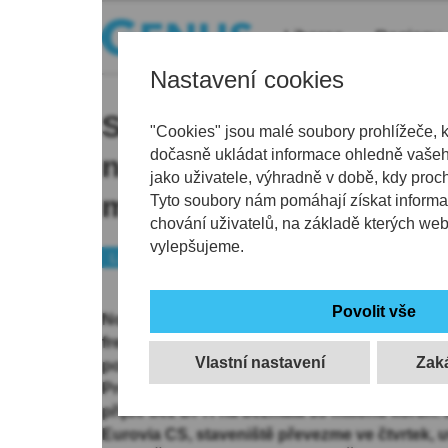
Liberec
Regiony
Nastavení cookies
Silnice I/13 u Bílého Ko
"Cookies" jsou malé soubory prohlížeče, 
dočasně ukládat informace ohledně vašeho
nové oplocení za 35 mil
jako uživatele, výhradně v době, kdy proc
most pro zvěř
Tyto soubory nám pomáhají získat informa
chování uživatelů, na základě kterých we
vylepšujeme.
Liberecko
Doprava
Peníze
Nové oplocení a speciální most pro zvěř ochr
frekventované silnici I/13 u Bílého Kostela na
Vlastní nastavení
pohledu kolizí se zvěří patří k nejrizikovější
Projekt, který počítá s oplocením úseku dlouhé
přijde bez DPH na bezmála 35 milionů korun.
Eurovia CS, staveniště převezme ve čtvrtek, 