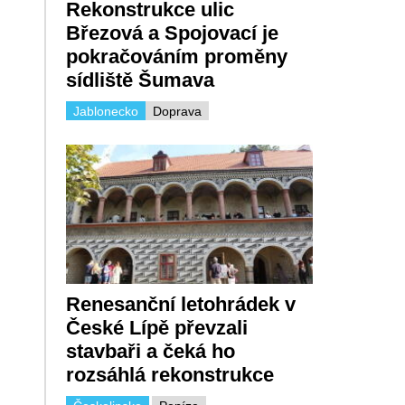
Rekonstrukce ulic
Březová a Spojovací je
pokračováním proměny
sídliště Šumava
Jablonecko
Doprava
Renesanční letohrádek v
České Lípě převzali
stavbaři a čeká ho
rozsáhlá rekonstrukce