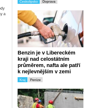
Českolipsko
Doprava
ody
sy a
Benzin je v Libereckém
kraji nad celostátním
průměrem, nafta ale patří
k nejlevnějším v zemi
Kraj
Peníze