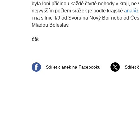
byla loni příčinou každé čtvrté nehody v kraji, ne
nejvyšším počtem srážek je podle krajské
analýz
i na silnici I/9 od Svoru na Nový Bor nebo od Č
Mladou Boleslav.
čtk
Sdílet článek na Facebooku
Sdílet