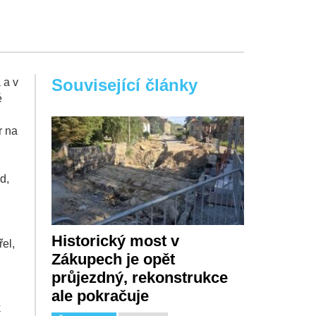
Související články
 a v
é
r na
d,
Historický most v
el,
Zákupech je opět
průjezdný, rekonstrukce
ale pokračuje
k