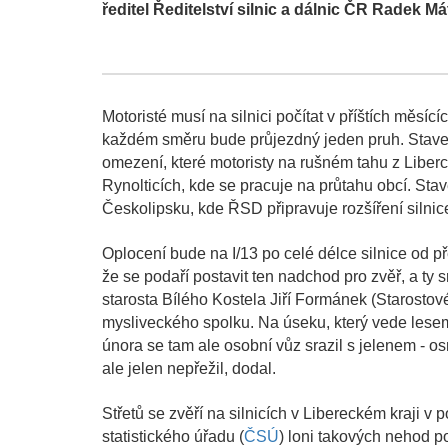
ředitel Ředitelství silnic a dálnic ČR Radek Mát
Motoristé musí na silnici počítat v příštích měs
každém směru bude průjezdný jeden pruh. Stavebn
omezení, které motoristy na rušném tahu z Libe
Rynolticích, kde se pracuje na průtahu obcí. Stav
Českolipsku, kde ŘSD připravuje rozšíření silnic
Oplocení bude na I/13 po celé délce silnice od 
že se podaří postavit ten nadchod pro zvěř, a ty s
starosta Bílého Kostela Jiří Formánek (Starostov
mysliveckého spolku. Na úseku, který vede lesem, 
února se tam ale osobní vůz srazil s jelenem - o
ale jelen nepřežil, dodal.
Střetů se zvěří na silnicích v Libereckém kraji v
statistického úřadu (
ČSÚ
) loni takových nehod po