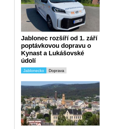
Jablonec rozšíří od 1. září
poptávkovou dopravu o
Kynast a Lukášovské
údolí
Jablonecko
Doprava