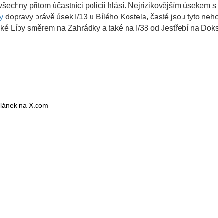
 všechny přitom účastníci policii hlásí. Nejrizikovějším úsekem s
y
dopravy právě úsek I/13 u Bílého Kostela, časté jsou tyto neh
eské Lípy směrem na Zahrádky a také na I/38 od Jestřebí na Dok
 článek na X.com