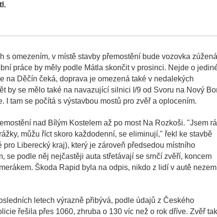
l.
ících s omezením, v místě stavby přemostění bude vozovka zúžená
í práce by měly podle Mátla skončit v prosinci. Nejde o jedin
rce na Děčín čeká, doprava je omezená také v nedalekých
ět by se mělo také na navazující silnici I/9 od Svoru na Nový Bo
e. I tam se počítá s výstavbou mostů pro zvěř a oplocením.
přemostění nad Bílým Kostelem až po most Na Rozkoši. "Jsem rá
rážky, můžu říct skoro každodenní, se eliminují," řekl ke stavbě
é pro Liberecký kraj), který je zároveň předsedou místního
se podle něj nejčastěji auta střetávají se srnčí zvěří, koncem
smerákem. Škoda Rapid byla na odpis, nikdo z lidí v autě nezemř
 posledních letech výrazně přibývá, podle údajů z Českého
licie řešila přes 1060, zhruba o 130 víc než o rok dříve. Zvěř ta