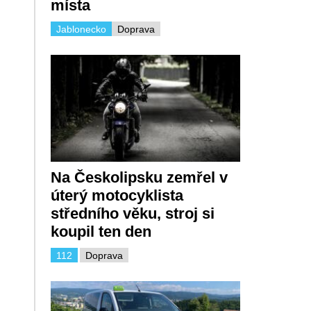
místa
Jablonecko
Doprava
Na Českolipsku zemřel v
úterý motocyklista
středního věku, stroj si
koupil ten den
112
Doprava