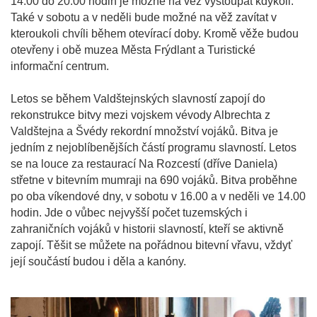
14.00 do 20.00 hodin je možné na věž vystoupat kdykoli.
Také v sobotu a v neděli bude možné na věž zavítat v
kteroukoli chvíli během otevírací doby. Kromě věže budou
otevřeny i obě muzea Města Frýdlant a Turistické
informační centrum.
Letos se během Valdštejnských slavností zapojí do
rekonstrukce bitvy mezi vojskem vévody Albrechta z
Valdštejna a Švédy rekordní množství vojáků. Bitva je
jedním z nejoblíbenějších částí programu slavností. Letos
se na louce za restaurací Na Rozcestí (dříve Daniela)
střetne v bitevním mumraji na 690 vojáků. Bitva proběhne
po oba víkendové dny, v sobotu v 16.00 a v neděli ve 14.00
hodin. Jde o vůbec nejvyšší počet tuzemských i
zahraničních vojáků v historii slavností, kteří se aktivně
zapojí. Těšit se můžete na pořádnou bitevní vřavu, vždyť
její součástí budou i děla a kanóny.