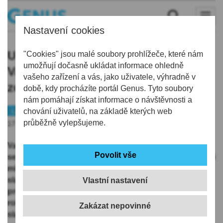
Nastavení cookies
U Frýdlantu se už šikují vojska,
"Cookies" jsou malé soubory prohlížeče, které nám
umožňují dočasně ukládat informace ohledně
Valdštejnské slavnosti dvakrát
vašeho zařízení a vás, jako uživatele, výhradně v
zopakují bitvu se Švédy
době, kdy procházíte portál Genus. Tyto soubory
nám pomáhají získat informace o návštěvnosti a
Liberecko
chování uživatelů, na základě kterých web
Volný čas
průběžně vylepšujeme.
17.05.2019 | 5:59
Valdštejnské slavnosti 2019 mají nabitý program, který
se koná od pátku 17. do neděle 19. května 2019 na řadě
míst Frýdlantu. Chcete během Valdštejnských
slavností pozorovat mumraj ve městě z výšky? Žádný
Vlastní nastavení
problém. Stačí vystoupat na 48 metrů vysokou
rohovou radniční věž, která bude po celé tři dny
slavností otevřená.