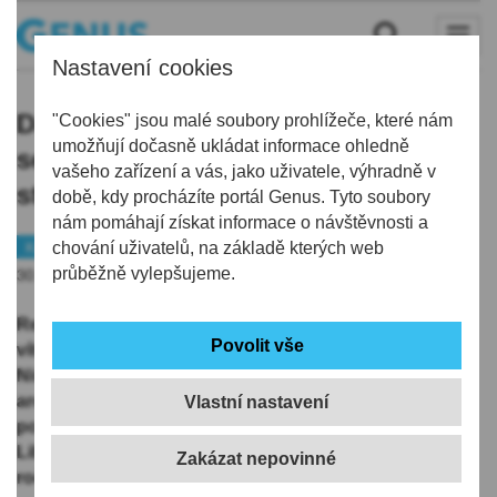
Nastavení cookies
Další ročník Soutěže Karla Hubáčka
"Cookies" jsou malé soubory prohlížeče, které nám
umožňují dočasně ukládat informace ohledně
se blíží, kraj by v něm rád viděl více
vašeho zařízení a vás, jako uživatele, výhradně v
studentských projektů
době, kdy procházíte portál Genus. Tyto soubory
nám pomáhají získat informace o návštěvnosti a
Kraj
chování uživatelů, na základě kterých web
průběžně vylepšujeme.
30.01.2020 | 5:45
Rekordních devětačtyřicet přihlášených staveb a
vítězství pro mateřskou školu ve Vratislavicích nad
Nisou. Taková je bilance minulého ročníku
architektonické Soutěže Karla Hubáčka, kterou
Vlastní nastavení
pořádala Agentura regionálního rozvoje s podporou
Libereckého kraje. V současné době již běží přípravy
ročníku letošního.