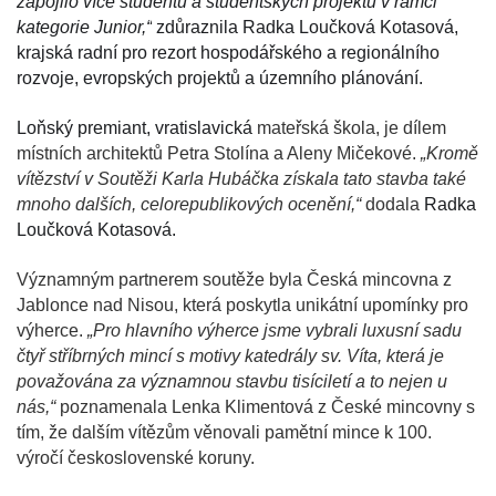
zapojilo více studentů a studentských projektů v rámci
kategorie Junior,“
zdůraznila Radka Loučková Kotasová,
krajská radní pro rezort hospodářského a regionálního
rozvoje, evropských projektů a územního plánování.
Loňský premiant, vratislavická
mateřská škola, je dílem
místních architektů Petra Stolína a Aleny Mičekové.
„Kromě
vítězství v Soutěži Karla Hubáčka získala tato stavba také
mnoho dalších, celorepublikových ocenění,“
dodala
Radka
Loučková Kotasová.
Významným partnerem soutěže byla Česká mincovna z
Jablonce nad Nisou, která poskytla unikátní upomínky pro
výherce.
„Pro hlavního výherce jsme vybrali luxusní sadu
čtyř stříbrných mincí s motivy katedrály sv. Víta, která je
považována za významnou stavbu tisíciletí a to nejen u
nás,“
poznamenala Lenka Klimentová z České mincovny s
tím, že dalším vítězům věnovali pamětní mince k 100.
výročí československé koruny.