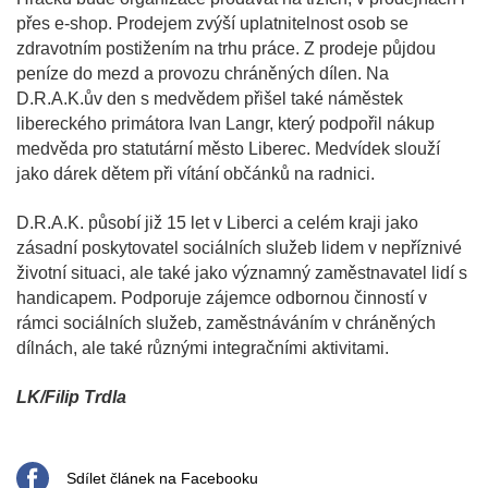
přes e-shop. Prodejem zvýší uplatnitelnost osob se
zdravotním postižením na trhu práce. Z prodeje půjdou
peníze do mezd a provozu chráněných dílen. Na
D.R.A.K.ův den s medvědem přišel také náměstek
libereckého primátora Ivan Langr, který podpořil nákup
medvěda pro statutární město Liberec. Medvídek slouží
jako dárek dětem při vítání občánků na radnici.
D.R.A.K. působí již 15 let v Liberci a celém kraji jako
zásadní poskytovatel sociálních služeb lidem v nepříznivé
životní situaci, ale také jako významný zaměstnavatel lidí s
handicapem. Podporuje zájemce odbornou činností v
rámci sociálních služeb, zaměstnáváním v chráněných
dílnách, ale také různými integračními aktivitami.
LK/Filip Trdla
Sdílet článek na Facebooku