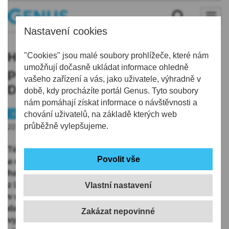
Nastavení cookies
Hadrový medvídek, kterého vyrábí
"Cookies" jsou malé soubory prohlížeče, které nám
umožňují dočasně ukládat informace ohledně
postižení v chráněné dílně
vašeho zařízení a vás, jako uživatele, výhradně v
D.R.A.K.u, dostal jméno Nebojsa
době, kdy procházíte portál Genus. Tyto soubory
nám pomáhají získat informace o návštěvnosti a
Kraj
chování uživatelů, na základě kterých web
průběžně vylepšujeme.
22.06.2019 | 5:05
Téměř tři sta dětí ze základních škol Libereckého kraje
a dvou německých měst vymýšlelo jméno pro
hadrového medvídka, nové hračky sdružení D.R.A.K.
z Liberce. Medvídka vyrábějí zdravotně postižení
Vlastní nastavení
v chráněné dílně D.R.A.K.u a jeho prodejem získávají
další prostředky na provoz dílny. Ze všech návrhů
vybrala odborná porota jméno Nebojsa. Projekt