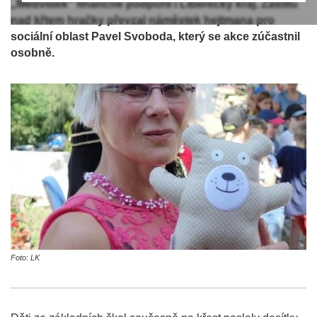
„Medvídek“ finančně podpořil i Liberecký kraj. Záštitu
nad křtem hračky převzal náměstek hejtmana pro
sociální oblast Pavel Svoboda, který se akce zúčastnil
osobně.
Foto: LK