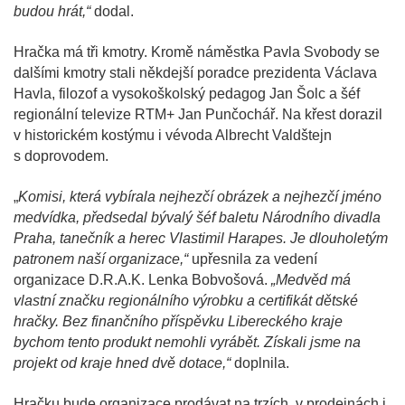
budou hrát,“
dodal.
Hračka má tři kmotry. Kromě náměstka Pavla Svobody se
dalšími kmotry stali někdejší poradce prezidenta Václava
Havla, filozof a vysokoškolský pedagog Jan Šolc a šéf
regionální televize RTM+ Jan Punčochář. Na křest dorazil
v historickém kostýmu i vévoda Albrecht Valdštejn
s doprovodem.
„
Komisi, která vybírala nejhezčí obrázek a nejhezčí jméno
medvídka, předsedal bývalý šéf baletu Národního divadla
Praha, tanečník a herec Vlastimil Harapes. Je dlouholetým
patronem naší organizace,“
upřesnila za vedení
organizace D.R.A.K. Lenka Bobvošová.
„Medvěd má
vlastní značku regionálního výrobku a certifikát dětské
hračky. Bez finančního příspěvku Libereckého kraje
bychom tento produkt nemohli vyrábět. Získali jsme na
projekt od kraje hned dvě dotace,“
doplnila.
Hračku bude organizace prodávat na trzích, v prodejnách i