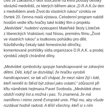
Děti ze základních škol současně na křest poslaly desítky
obrázků medvědů, ze kterých během akce „D.R.A.K.ův den
s medvědem aneb Život do vlastních rukou“ vznikla ve
čtvrtek 20. června malá výstava. Celodenní program nabídl
hostům vedle křtu hračky také krátký film o projektu
„Medvídek“, hudební vystoupení Mateřské školy Lísteček
z libereckých Vratislavic nad Nisou, premiéru filmu „Život
ve vlastních rukou“ a loutkovou pohádku pro děti.
Návštěvníky čekaly také řemeslnické dílničky,
komentované prohlídky sídla organizace D.R.A.K. a prodej
výrobků zdejší chráněné dílny.
„
Medvídek symbolicky spojuje handicapované se zdravými
dětmi. Děti, když se dozvídají, že hračku vyrobili
handicapovaní, se tak učí chápat, že mezi námi žijí i lidé,
kteří neměli to štěstí být zdraví jako ostatní,“
zdůraznil při
křtu náměstek hejtmana Pavel Svoboda.
„Medvídek dnes
obdrží rodný list a možná i pas. To znamená, že má
namířeno i mimo země Evropské unie. Přeji mu, aby všude
rozdával hodně radosti. A těšil všechny, kteří si s ním