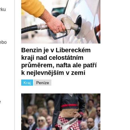
rku
nebo
Benzin je v Libereckém
kraji nad celostátním
průměrem, nafta ale patří
k nejlevnějším v zemi
Kraj
Peníze
e