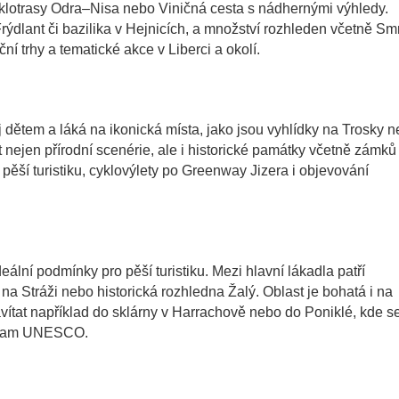
cyklotrasy Odra–Nisa nebo Viničná cesta s nádhernými výhledy.
Frýdlant či bazilika v Hejnicích, a množství rozhleden včetně Sm
ní trhy a tematické akce v Liberci a okolí.
j dětem a láká na ikonická místa, jako jsou vyhlídky na Trosky 
nejen přírodní scenérie, ale i historické památky včetně zámků
pěší turistiku, cyklovýlety po Greenway Jizera i objevování
eální podmínky pro pěší turistiku. Mezi hlavní lákadla patří
a Stráži nebo historická rozhledna Žalý. Oblast je bohatá i na
vítat například do sklárny v Harrachově nebo do Poniklé, kde s
eznam UNESCO.