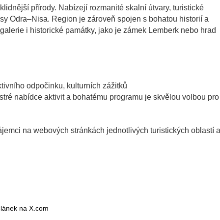
klidnější přírody. Nabízejí rozmanité skalní útvary, turistické
asy Odra–Nisa. Region je zároveň spojen s bohatou historií a
né galerie i historické památky, jako je zámek Lemberk nebo hrad
ktivního odpočinku, kulturních zážitků
estré nabídce aktivit a bohatému programu je skvělou volbou pro
ájemci na webových stránkách jednotlivých turistických oblastí 
 článek na X.com