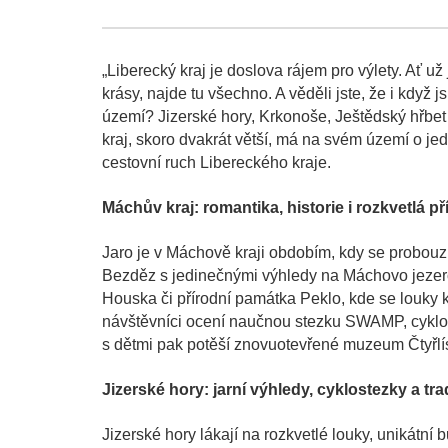
„Liberecký kraj je doslova rájem pro výlety. Ať u
krásy, najde tu všechno. A věděli jste, že i když
území? Jizerské hory, Krkonoše, Ještědský hřbet
kraj, skoro dvakrát větší, má na svém území o jed
cestovní ruch Libereckého kraje.
Máchův kraj: romantika, historie i rozkvetlá př
Jaro je v Máchově kraji obdobím, kdy se probouzí
Bezděz s jedinečnými výhledy na Máchovo jezer
Houska či přírodní památka Peklo, kde se louky k
návštěvníci ocení naučnou stezku SWAMP, cyklot
s dětmi pak potěší znovuotevřené muzeum Čtyřl
Jizerské hory: jarní výhledy, cyklostezky a tra
Jizerské hory lákají na rozkvetlé louky, unikátn