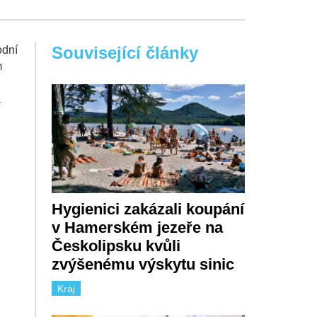
Související články
odní
m
a
Hygienici zakázali koupání
v Hamerském jezeře na
Českolipsku kvůli
zvýšenému výskytu sinic
Kraj