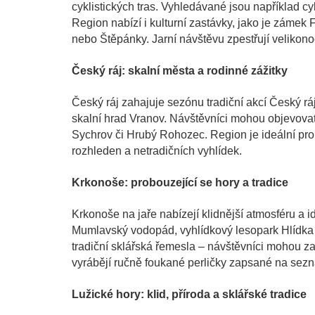
cyklistických tras. Vyhledávané jsou například 
Region nabízí i kulturní zastávky, jako je zámek 
nebo Štěpánky. Jarní návštěvu zpestřují velikonoč
Český ráj: skalní města a rodinné zážitky
Český ráj zahajuje sezónu tradiční akcí Český rá
skalní hrad Vranov. Návštěvníci mohou objevovat 
Sychrov či Hrubý Rohozec. Region je ideální pro 
rozhleden a netradičních vyhlídek.
Krkonoše: probouzející se hory a tradice
Krkonoše na jaře nabízejí klidnější atmosféru a id
Mumlavský vodopád, vyhlídkový lesopark Hlídka n
tradiční sklářská řemesla – návštěvníci mohou za
vyrábějí ručně foukané perličky zapsané na s
Lužické hory: klid, příroda a sklářské tradice