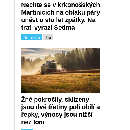
Nechte se v krkonošských
Martinicích na oblaku páry
unést o sto let zpátky. Na
trať vyrazí Sedma
Semilsko
Tip
Žně pokročily, sklizeny
jsou dvě třetiny polí obilí a
řepky, výnosy jsou nižší
než loni