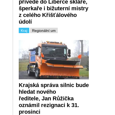
přivede do Liberce skláře,
šperkaře i bižuterní mistry
z celého Křišťálového
údolí
Kraj
Regionální um
Krajská správa silnic bude
hledat nového
ředitele, Jan Růžička
oznámil rezignaci k 31.
prosinci