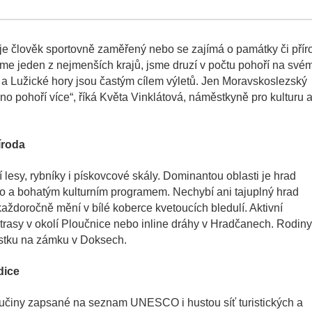
ž je člověk sportovně zaměřený nebo se zajímá o památky či přír
 jsme jeden z nejmenších krajů, jsme druzí v počtu pohoří na své
 a Lužické hory jsou častým cílem výletů. Jen Moravskoslezský
no pohoří více“, říká Květa Vinklátová, náměstkyně pro kulturu 
íroda
 lesy, rybníky i pískovcové skály. Dominantou oblasti je hrad
o a bohatým kulturním programem. Nechybí ani tajuplný hrad
aždoročně mění v bílé koberce kvetoucích bledulí. Aktivní
rasy v okolí Ploučnice nebo inline dráhy v Hradčanech. Rodiny
ístku na zámku v Doksech.
dice
í bučiny zapsané na seznam UNESCO i hustou síť turistických a