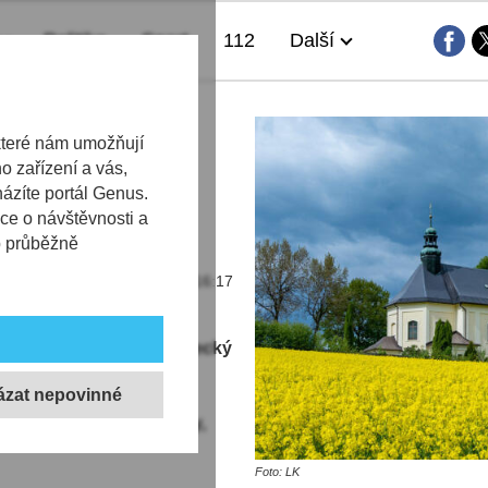
Politika
Sport
112
Další
láká na
které nám umožňují
 zařízení a vás,
ky pro celou
házíte portál Genus.
ce o návštěvnosti a
b průběžně
15.05.2026 | 16:17
aktivní odpočinek. Liberecký
času od romantického
 po skalní scenérie
n láká milovníky přírody,
Foto: LK