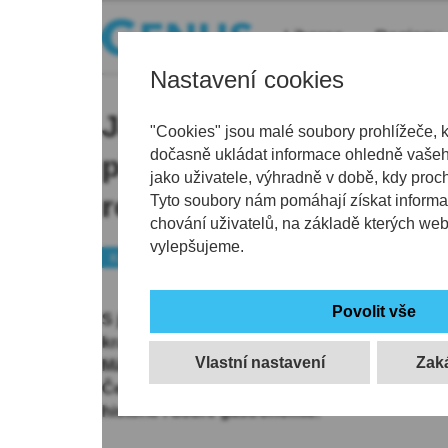
Liberec
Regiony
Nastavení cookies
Jaro v Libereckém kraji 
"Cookies" jsou malé soubory prohlížeče, 
dočasně ukládat informace ohledně vašeho
přírodu, památky i zážit
jako uživatele, výhradně v době, kdy proc
rodinu
Tyto soubory nám pomáhají získat informa
chování uživatelů, na základě kterých we
vylepšujeme.
Kraj
Tip
S jarem začíná sezóna výletů a roste zájem o 
kraj nabízí pestré možnosti trávení volného 
Vlastní nastavení
Máchova kraje přes rozkvetlé Jizerské hory až
Českého ráje, Krkonoš a Lužických hor. Regio
historie i dobré gastronomie.