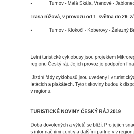
• Turnov - Malá Skála, Vranové - Jablonec
Trasa růžová, v provozu od 1. května do 29. z
• Turnov - Klokočí - Koberovy - Železný B
Letní turistické cyklobusy jsou projektem Mikror
regionu Český ráj. Jejich provoz je podpořen fi
Jízdní řády cyklobusů jsou uvedeny i v turistick
letácích a plakátech. Tyto tiskoviny budou k dis
v regionu.
TURISTICKÉ NOVINY ČESKÝ RÁJ 2019
Doba dovolených a výletů se blíží. Pro jejich sna
s informačními centry a dalšími partnery v region