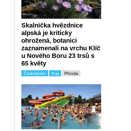
Skalnička hvězdnice
alpská je kriticky
ohrožená, botanici
zaznamenali na vrchu Klíč
u Nového Boru 23 trsů s
65 květy
Českolipsko
Kraj
Příroda