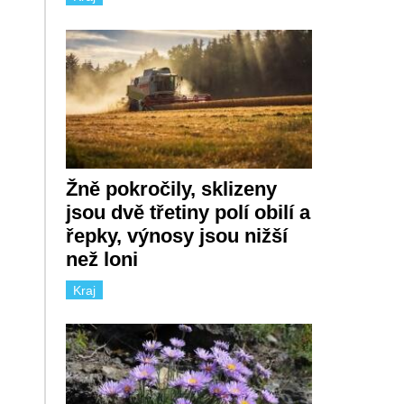
Žně pokročily, sklizeny
jsou dvě třetiny polí obilí a
řepky, výnosy jsou nižší
než loni
Kraj