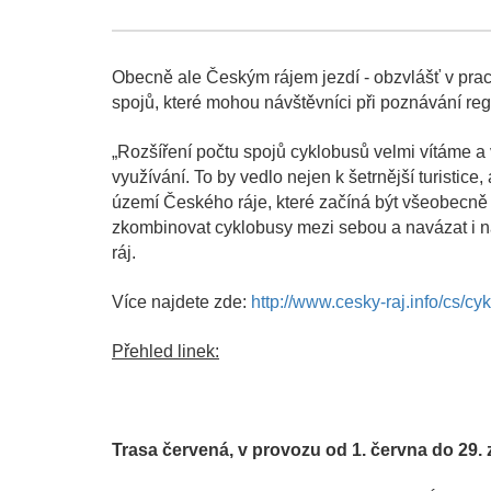
Obecně ale Českým rájem jezdí - obzvlášť v prac
spojů, které mohou návštěvníci při poznávání reg
„Rozšíření počtu spojů cyklobusů velmi vítáme a 
využívání. To by vedlo nejen k šetrnější turistic
území Českého ráje, které začíná být všeobecně 
zkombinovat cyklobusy mezi sebou a navázat i n
ráj.
Více najdete zde:
http://www.cesky-raj.info/cs/cy
Přehled linek:
Trasa červená, v provozu od 1. června do 29. 