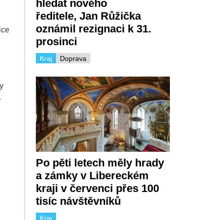
hledat nového
ředitele, Jan Růžička
oznámil rezignaci k 31.
ice
prosinci
Kraj
Doprava
y
.
Po pěti letech měly hrady
a zámky v Libereckém
kraji v červenci přes 100
tisíc návštěvníků
Kraj