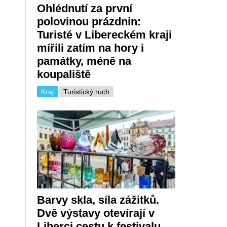
Ohlédnutí za první
polovinou prázdnin:
Turisté v Libereckém kraji
mířili zatím na hory i
památky, méně na
koupaliště
Kraj
Turistický ruch
Barvy skla, síla zážitků.
Dvě výstavy otevírají v
Liberci cestu k festivalu