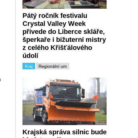
Pátý ročník festivalu
Crystal Valley Week
přivede do Liberce skláře,
šperkaře i bižuterní mistry
z celého Křišťálového
údolí
Kraj
Regionální um
h
Krajská správa silnic bude