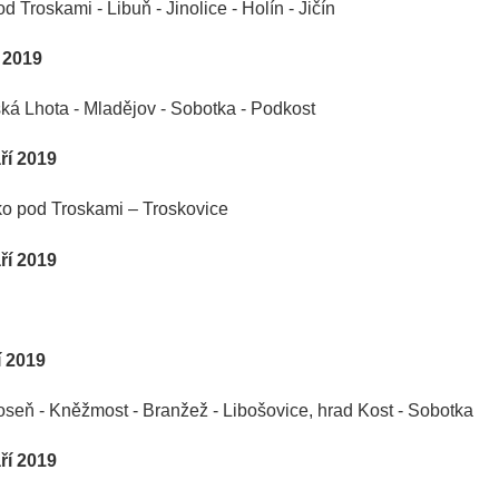
oskami - Libuň - Jinolice - Holín - Jičín
í 2019
 Lhota - Mladějov - Sobotka - Podkost
ří 2019
pod Troskami – Troskovice
ří 2019
í 2019
 - Kněžmost - Branžež - Libošovice, hrad Kost - Sobotka
ří 2019