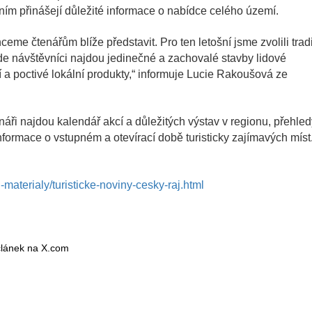
ním přinášejí důležité informace o nabídce celého území.
me čtenářům blíže představit. Pro ten letošní jsme zvolili trad
 kde návštěvníci najdou jedinečné a zachovalé stavby lidové
tní a poctivé lokální produkty,“ informuje Lucie Rakoušová ze
náři najdou kalendář akcí a důležitých výstav v regionu, přehled
informace o vstupném a otevírací době turisticky zajímavých míst
-materialy/turisticke-noviny-cesky-raj.html
 článek na X.com