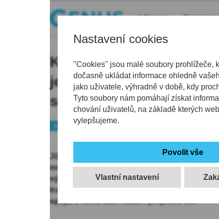
Liberec
Regiony
Nastavení cookies
Kdy a kudy budou v Česk
"Cookies" jsou malé soubory prohlížeče, 
dočasně ukládat informace ohledně vašeho
jezdit cyklobusy? Nově 
jako uživatele, výhradně v době, kdy proc
sedmi linkách
Tyto soubory nám pomáhají získat informa
chování uživatelů, na základě kterých we
vylepšujeme.
Kraj
Již dvacátým rokem mají návštěvníci Českého 
možnost využívat k přepravě letní cyklobusy, 
Vlastní nastavení
významných změn. Nově se rozjedou na sedmi
tras a k rozšíření počtu spojů. To se týká před
spojů, z nichž část nabízí i přepravu kol.