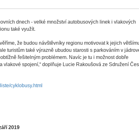
ovních dnech - velké množství autobusových linek i vlakových
ionu také využít.
věříme, že budou návštěvníky regionu motivovat k jejich větším
e, ale turistům také výrazně ubudou starosti s parkováním v jádro
obtížně řešitelným problémem. Navíc je tu i možnost dobře
a vlakové spojení,“ doplňuje Lucie Rakoušová ze Sdružení Če
kliste/cyklobusy.html
září 2019