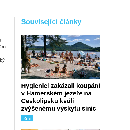
Související články
u
vém
ský
Hygienici zakázali koupání
v Hamerském jezeře na
Českolipsku kvůli
zvýšenému výskytu sinic
Kraj