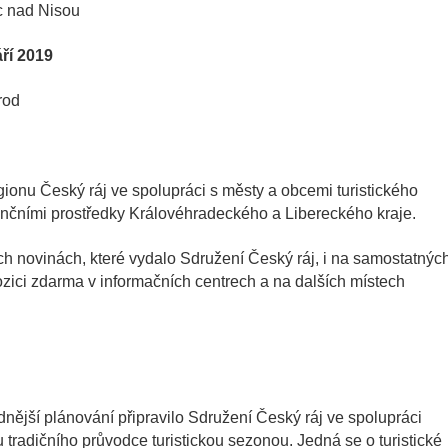
 nad Nisou
áří 2019
rod
egionu Český ráj ve spolupráci s městy a obcemi turistického
nančními prostředky Královéhradeckého a Libereckého kraje.
ých novinách, které vydalo Sdružení Český ráj, i na samostatnýc
pozici zdarma v informačních centrech a na dalších místech
dnější plánování připravilo Sdružení Český ráj ve spolupráci
u tradičního průvodce turistickou sezonou. Jedná se o turistické