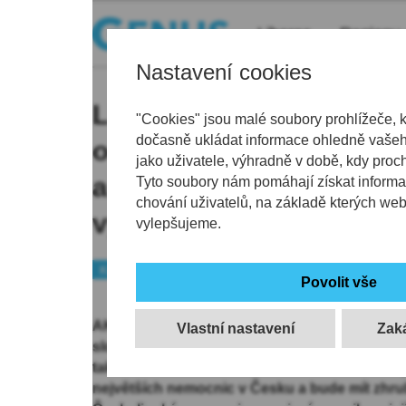
Liberec
Regiony
Nastavení cookies
Liberecká a českolipsk
"Cookies" jsou malé soubory prohlížeče, 
dočasně ukládat informace ohledně vašeho
od 1. ledna spojí, bude 
jako uživatele, výhradně v době, kdy proc
a 4700 zaměstnanců. Fúz
Tyto soubory nám pomáhají získat informa
chování uživatelů, na základě kterých we
vyrovnání platů
vylepšujeme.
Kraj
Zdravotnictví
AKTUALIZOVÁNO: Akcionáři Krajské nemocnic
Vlastní nastavení
sloučení s Nemocnicí s poliklinikou Česká Líp
tak zdravotnické zařízení s více než 1600 lůžky
největších nemocnic v Česku a bude mít zhr