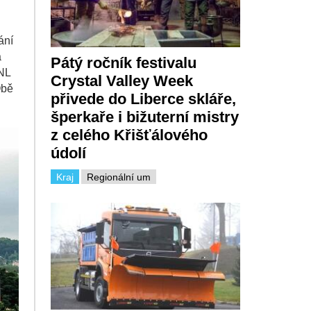
ání
a
Pátý ročník festivalu
KNL
Crystal Valley Week
Obě
přivede do Liberce skláře,
šperkaře i bižuterní mistry
z celého Křišťálového
údolí
Kraj
Regionální um