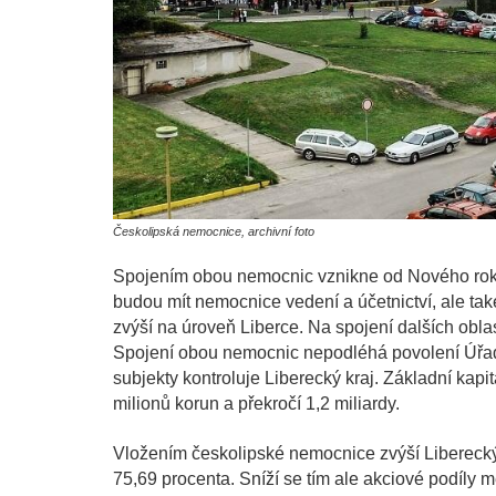
Českolipská nemocnice, archivní foto
Spojením obou nemocnic vznikne od Nového roku 
budou mít nemocnice vedení a účetnictví, ale tak
zvýší na úroveň Liberce. Na spojení dalších oblast
Spojení obou nemocnic nepodléhá povolení Úřa
subjekty kontroluje Liberecký kraj. Základní ka
milionů korun a překročí 1,2 miliardy.
Vložením českolipské nemocnice zvýší Liberecký k
75,69 procenta. Sníží se tím ale akciové podíly m