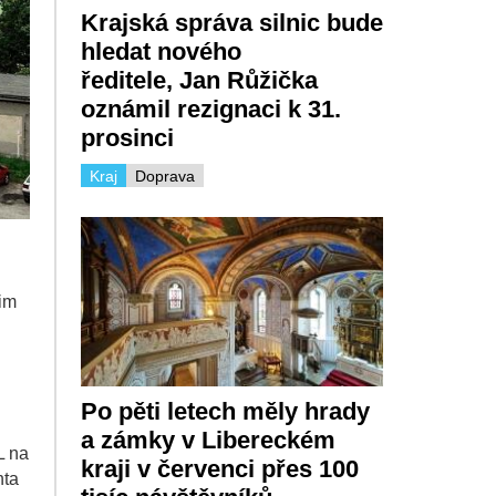
Krajská správa silnic bude
hledat nového
ředitele, Jan Růžička
oznámil rezignaci k 31.
prosinci
Kraj
Doprava
jim
Po pěti letech měly hrady
a zámky v Libereckém
L na
kraji v červenci přes 100
nta