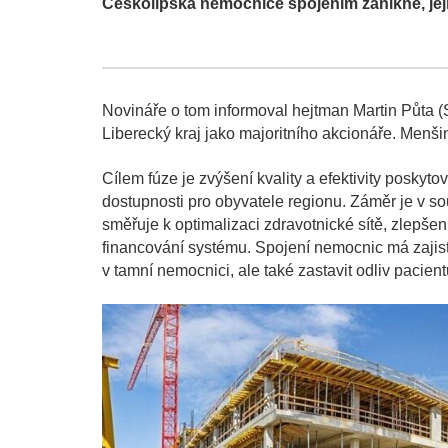
Českolipská nemocnice spojením zanikne, jej
Novináře o tom informoval hejtman Martin Půta (S
Liberecký kraj jako majoritního akcionáře. Menši
Cílem fúze je zvýšení kvality a efektivity poskyto
dostupnosti pro obyvatele regionu. Záměr je v sou
směřuje k optimalizaci zdravotnické sítě, zlepšen
financování systému. Spojení nemocnic má zajisti
v tamní nemocnici, ale také zastavit odliv pacie