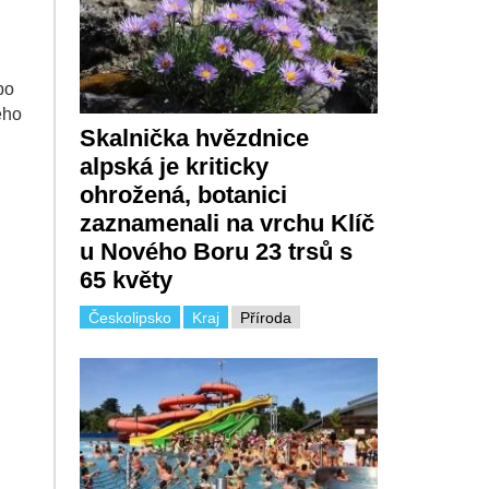
po
ého
Skalnička hvězdnice
alpská je kriticky
ohrožená, botanici
zaznamenali na vrchu Klíč
u Nového Boru 23 trsů s
65 květy
Českolipsko
Kraj
Příroda