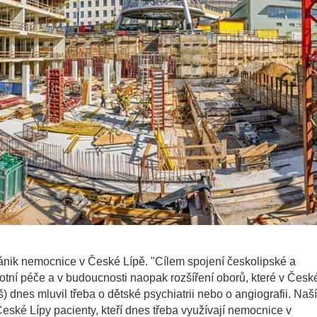
ik nemocnice v České Lípě. "Cílem spojení českolipské a
tní péče a v budoucnosti naopak rozšíření oborů, které v Česk
) dnes mluvil třeba o dětské psychiatrii nebo o angiografii. Naš
o České Lípy pacienty, kteří dnes třeba využívají nemocnice v