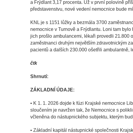
a Frýdlant 3,17 procenta. Už v první polovině pří
představenstvu, nové vedení nemocnice bude mít 
KNL je s 1151 lůžky a bezmála 3700 zaměstnanci 
nemocnice v Turnově a Frýdlantu. Loni tam bylo 
jich prošlo ambulancemi, lékaři provedli 21.800
zaměstnanci druhým největším zdravotnickým zaří
pacientů a dalších 230.000 ošetřili ambulantně, l
čtk
Shrnutí:
ZÁKLADNÍ ÚDAJE:
• K 1. 1. 2026 dojde k fúzi Krajské nemocnice Libe
sloučením je navržen tak, že Nemocnice s polikl
včleněna do nástupnického subjektu, kterým bude
• Základní kapitál nástupnické společnosti Krajsk