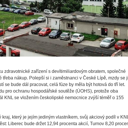
zdravotnické zařízení s devítimiliardovým obratem, společné
é třeba nákup. Polepší si i zaměstnanci v České Lípě, mzdy se 
í se bude dál pracovat, celá fúze by měla být hotová do tří let.
du pro ochranu hospodářské soutěže (ÚOHS), protože oba
pitál KNL se vložením českolipské nemocnice zvýší téměř o 155
raj, který je jejím jediným vlastníkem, svůj akciový podíl v KN
ěst: Liberec bude držet 12,94 procenta akcií, Turnov 8,20 proce