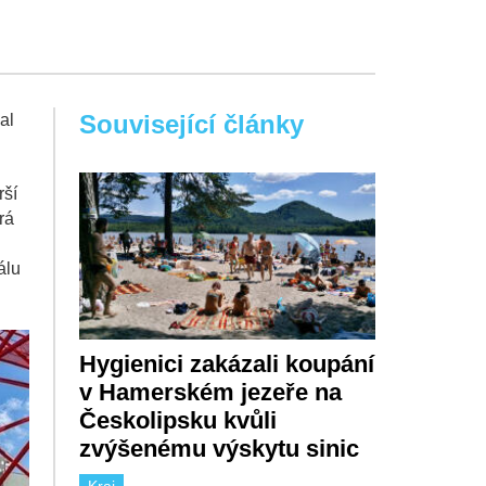
Související články
al
rší
rá
álu
Hygienici zakázali koupání
v Hamerském jezeře na
Českolipsku kvůli
zvýšenému výskytu sinic
Kraj