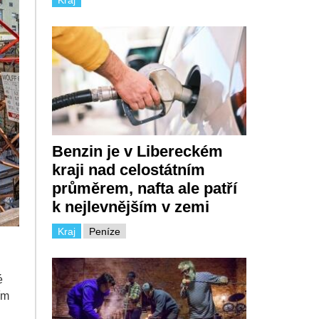
Benzin je v Libereckém
kraji nad celostátním
průměrem, nafta ale patří
k nejlevnějším v zemi
Kraj
Peníze
é
ím