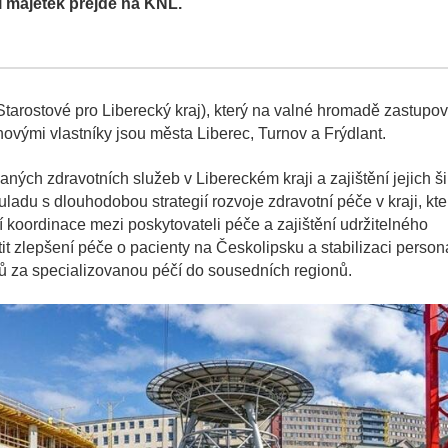
í majetek přejde na KNL.
tarostové pro Liberecký kraj), který na valné hromadě zastupov
novými vlastníky jsou města Liberec, Turnov a Frýdlant.
vaných zdravotních služeb v Libereckém kraji a zajištění jejich ši
ladu s dlouhodobou strategií rozvoje zdravotní péče v kraji, kte
í koordinace mezi poskytovateli péče a zajištění udržitelného
t zlepšení péče o pacienty na Českolipsku a stabilizaci person
ntů za specializovanou péčí do sousedních regionů.