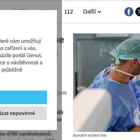
Politika
Sport
112
Další
á nemocnice se
které nám umožňují
 zařízení a vás,
mít 1600 lůžek
házíte portál Genus.
e přinese i
ce o návštěvnosti a
b průběžně
30.12.2025 | 0:05
e Liberec (KNL) schválili
a k 1. lednu 2026. Vznikne
. Bude patřit k desítce
uba 4700 zaměstnanců.
ilustrační archivní foto