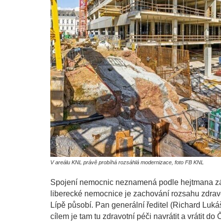
V areálu KNL právě probíhá rozsáhlá modernizace, foto FB KNL
Spojení nemocnic neznamená podle hejtmana zán
liberecké nemocnice je zachování rozsahu zdravo
Lípě působí. Pan generální ředitel (Richard Lukáš
cílem je tam tu zdravotní péči navrátit a vrátit d