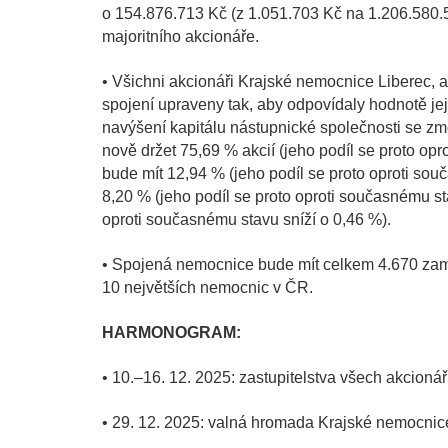
o 154.876.713 Kč (z 1.051.703 Kč na 1.206.580.5
majoritního akcionáře.
• Všichni akcionáři Krajské nemocnice Liberec, a
spojení upraveny tak, aby odpovídaly hodnotě je
navýšení kapitálu nástupnické společnosti se změ
nově držet 75,69 % akcií (jeho podíl se proto op
bude mít 12,94 % (jeho podíl se proto oproti so
8,20 % (jeho podíl se proto oproti současnému st
oproti současnému stavu sníží o 0,46 %).
• Spojená nemocnice bude mít celkem 4.670 zamě
10 největších nemocnic v ČR.
HARMONOGRAM:
• 10.–16. 12. 2025: zastupitelstva všech akcionářů
• 29. 12. 2025: valná hromada Krajské nemocnice 