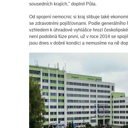
sousedních krajích," doplnil Půta.
Od spojení nemocnic si kraj slibuje také ekonomic
se zdravotními pojišťovnami. Podle generálního ř
vzhledem k úhradové vyhlášce hrozí českolipské n
není podobná fúze první, už v roce 2014 se spoji
jsou dnes v dobré kondici a nemusíme na ně dop