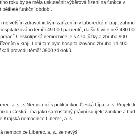
štího roku by se měla uskutečnit výběrová řízení na funkce v
pětileté funkční období.
největším zdravotnickým zařízením v Libereckém kraji, zahrnuj
hospitalizováno téměř 49.000 pacientů, dalších více než 480.00
 operací. Českolipská nemocnice je s 470 lůžky a zhruba 900
zením v kraji. Loni tam bylo hospitalizováno zhruba 14.400
ékaři provedli téměř 3900 zákroků.
rec, a. s., s Nemocnicí s poliklinikou Česká Lípa, a. s. Projekt 
inikou Česká Lípa jako samostatný právní subjekt zanikne a bu
 Krajská nemocnice Liberec, a. s.
á nemocnice Liberec, a. s., se navýší