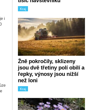
tisíc návštěvníků
Kraj
e i
0
Žně pokročily, sklizeny
jsou dvě třetiny polí obilí a
řepky, výnosy jsou nižší
než loni
fúze
Kraj
de