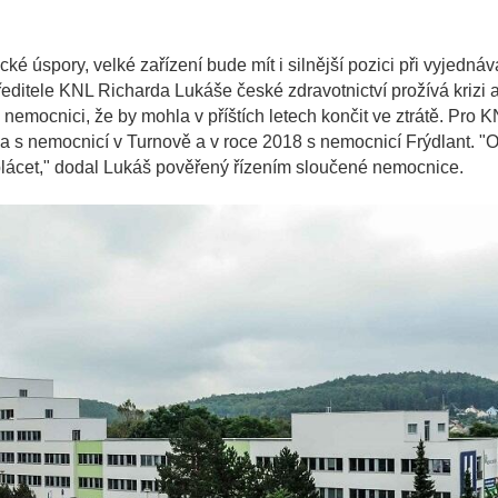
ké úspory, velké zařízení bude mít i silnější pozici při vyjednáv
editele KNL Richarda Lukáše české zdravotnictví prožívá krizi 
emocnici, že by mohla v příštích letech končit ve ztrátě. Pro 
la s nemocnicí v Turnově a v roce 2018 s nemocnicí Frýdlant. "
lácet," dodal Lukáš pověřený řízením sloučené nemocnice.