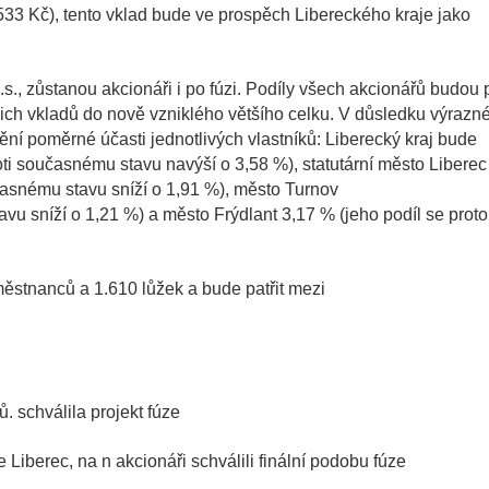
33 Kč), tento vklad bude ve prospěch Libereckého kraje jako
.s., zůstanou akcionáři i po fúzi. Podíly všech akcionářů budou 
jich vkladů do nově vzniklého většího celku. V důsledku výrazn
ní poměrné účasti jednotlivých vlastníků: Liberecký kraj bude
roti současnému stavu navýší o 3,58 %), statutární město Liberec
učasnému stavu sníží o 1,91 %), město Turnov
avu sníží o 1,21 %) a město Frýdlant 3,17 % (jeho podíl se proto
stnanců a 1.610 lůžek a bude patřit mezi
. schválila projekt fúze
Liberec, na n akcionáři schválili finální podobu fúze