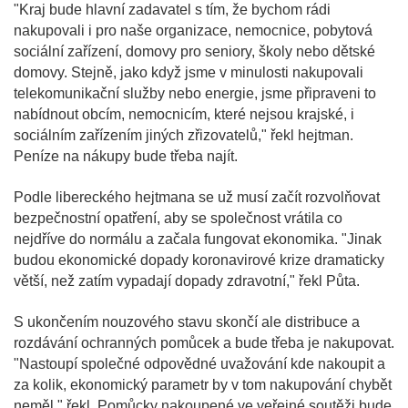
"Kraj bude hlavní zadavatel s tím, že bychom rádi
nakupovali i pro naše organizace, nemocnice, pobytová
sociální zařízení, domovy pro seniory, školy nebo dětské
domovy. Stejně, jako když jsme v minulosti nakupovali
telekomunikační služby nebo energie, jsme připraveni to
nabídnout obcím, nemocnicím, které nejsou krajské, i
sociálním zařízením jiných zřizovatelů," řekl hejtman.
Peníze na nákupy bude třeba najít.
Podle libereckého hejtmana se už musí začít rozvolňovat
bezpečnostní opatření, aby se společnost vrátila co
nejdříve do normálu a začala fungovat ekonomika. "Jinak
budou ekonomické dopady koronavirové krize dramaticky
větší, než zatím vypadají dopady zdravotní," řekl Půta.
S ukončením nouzového stavu skončí ale distribuce a
rozdávání ochranných pomůcek a bude třeba je nakupovat.
"Nastoupí společné odpovědné uvažování kde nakoupit a
za kolik, ekonomický parametr by v tom nakupování chybět
neměl," řekl. Pomůcky nakoupené ve veřejné soutěži bude