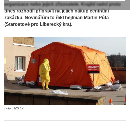
organizace nebo jejich zřizovatele. Krajští radní proto
dnes rozhodli připravit na jejich nákup centrální
zakázku. Novinářům to řekl hejtman Martin Půta
(Starostové pro Liberecký kra).
Foto: HZS LK