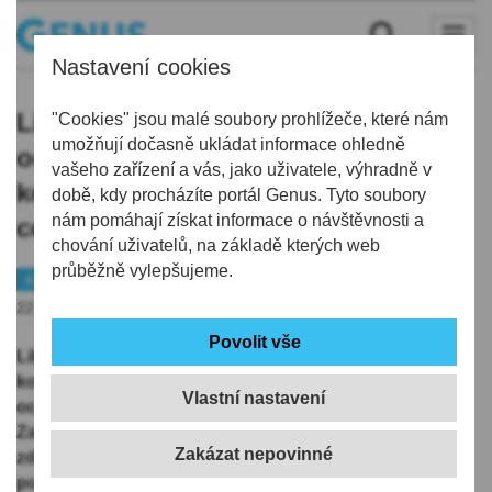
Nastavení cookies
Liberecký kraj potřebuje týdně
"Cookies" jsou malé soubory prohlížeče, které nám
umožňují dočasně ukládat informace ohledně
ochranné prostředky za 15 milionů
vašeho zařízení a vás, jako uživatele, výhradně v
korun, na jejich nákup připravuje
době, kdy procházíte portál Genus. Tyto soubory
nám pomáhají získat informace o návštěvnosti a
centrální zakázku
chování uživatelů, na základě kterých web
průběžně vylepšujeme.
Kraj
Koronavirus
Peníze
22.04.2020 | 14:59
Liberecký kraj spotřebuje v souvislosti s
koronavirovou pandemií podle prvních odhadů týdně
Vlastní nastavení
ochranné prostředky za zhruba 15 milionů korun.
Zatím velkou část zajišťují ministerstva vnitra a
zdravotnictví, po skončení nouzového stavu ale přejde
povinnost zajistit ochranné pomůcky na samotné