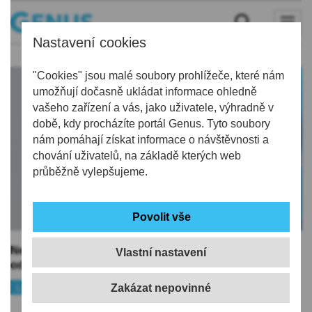
Nastavení cookies
"Cookies" jsou malé soubory prohlížeče, které nám
umožňují dočasně ukládat informace ohledně
vašeho zařízení a vás, jako uživatele, výhradně v
době, kdy procházíte portál Genus. Tyto soubory
nám pomáhají získat informace o návštěvnosti a
chování uživatelů, na základě kterých web
průběžně vylepšujeme.
Nemocnice v Liberci ukončí posledního března provoz
Vlastní nastavení
odběrového místa na testování na covid-19
29. 03. 2023
Liberec
Koronavirus