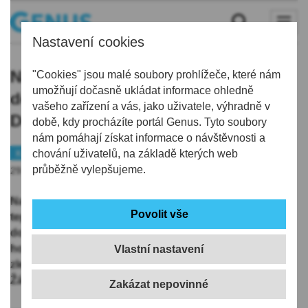
Nastavení cookies
Na severu Čech mrzne, silničáři
"Cookies" jsou malé soubory prohlížeče, které nám
umožňují dočasně ukládat informace ohledně
doporučují zvýšenou opatrnost.
vašeho zařízení a vás, jako uživatele, výhradně v
Děla jedou naplno
době, kdy procházíte portál Genus. Tyto soubory
nám pomáhají získat informace o návštěvnosti a
Kraj
chování uživatelů, na základě kterých web
průběžně vylepšujeme.
29.12.2019 | 8:43
Na severu Čech mrzne, v Krkonoších klesly ráno
teploty až k minus deseti stupňům Celsia. Silničáři
doporučují opatrnost. Hlavní tahy jsou sice většinou
holé a vlhké, na silnicích nižších tříd ale zůstala
Vlastní nastavení
zledovatělá vrstva ujetého sněhu a mohou klouzat.
Žádné problémy na silnicích ale zatím hlášeny nejsou.