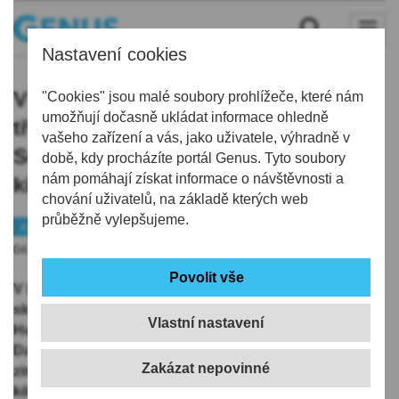
Nastavení cookies
V kraji se bude o víkendu lyžovat ve
"Cookies" jsou malé soubory prohlížeče, které nám
umožňují dočasně ukládat informace ohledně
třech areálech, přidá se
vašeho zařízení a vás, jako uživatele, výhradně v
Severák. Běžkaři mají upravený
době, kdy procházíte portál Genus. Tyto soubory
nám pomáhají získat informace o návštěvnosti a
kilometrový okruh na Bedřichově
chování uživatelů, na základě kterých web
průběžně vylepšujeme.
Kraj
Pohyb
Volný čas
04.12.2025 | 11:40
V Libereckém kraji se bude o víkendu lyžovat ve třech
skiareálech. K Ještědu v Liberci a krkonošskému
Vlastní nastavení
Harrachovu se přidá Severák v Jizerských horách.
Další střediska čekají se zahájením sezony na návrat
zimního počasí. Běžkaři mají upravený zhruba
kilometrový okruh na stadionu v Bedřichově v