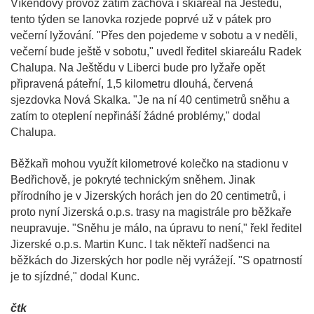
Víkendový provoz zatím zachová i skiareál na Ještědu,
tento týden se lanovka rozjede poprvé už v pátek pro
večerní lyžování. "Přes den pojedeme v sobotu a v neděli,
večerní bude ještě v sobotu," uvedl ředitel skiareálu Radek
Chalupa. Na Ještědu v Liberci bude pro lyžaře opět
připravená páteřní, 1,5 kilometru dlouhá, červená
sjezdovka Nová Skalka. "Je na ní 40 centimetrů sněhu a
zatím to oteplení nepřináší žádné problémy," dodal
Chalupa.
Běžkaři mohou využít kilometrové kolečko na stadionu v
Bedřichově, je pokryté technickým sněhem. Jinak
přírodního je v Jizerských horách jen do 20 centimetrů, i
proto nyní Jizerská o.p.s. trasy na magistrále pro běžkaře
neupravuje. "Sněhu je málo, na úpravu to není," řekl ředitel
Jizerské o.p.s. Martin Kunc. I tak někteří nadšenci na
běžkách do Jizerských hor podle něj vyrážejí. "S opatrností
je to sjízdné," dodal Kunc.
čtk