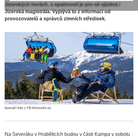
Jizerských horách, s opatrností je pro ně sjízdná i
Jizerská magistrála. Vyplývá to z informací od
provozovatelů a správců zimních středisek.
Ilustračí foto z FB Krkonoše.eu
Na Severáku v Hraběticích budou v části Kampa v sobotu