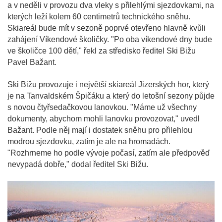
a v neděli v provozu dva vleky s přilehlými sjezdovkami, na
kterých leží kolem 60 centimetrů technického sněhu.
Skiareál bude mít v sezoně poprvé otevřeno hlavně kvůli
zahájení Víkendové školičky. "Po oba víkendové dny bude
ve školičce 100 dětí," řekl za středisko ředitel Ski Bižu
Pavel Bažant.
Ski Bižu provozuje i největší skiareál Jizerských hor, který
je na Tanvaldském Špičáku a který do letošní sezony půjde
s novou čtyřsedačkovou lanovkou. "Máme už všechny
dokumenty, abychom mohli lanovku provozovat," uvedl
Bažant. Podle něj mají i dostatek sněhu pro přilehlou
modrou sjezdovku, zatím je ale na hromadách.
"Rozhrneme ho podle vývoje počasí, zatím ale předpověď
nevypadá dobře," dodal ředitel Ski Bižu.