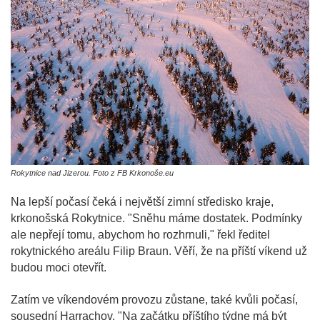
Rokytnice nad Jizerou. Foto z FB Krkonoše.eu
Na lepší počasí čeká i největší zimní středisko kraje,
krkonošská Rokytnice. "Sněhu máme dostatek. Podmínky
ale nepřejí tomu, abychom ho rozhrnuli," řekl ředitel
rokytnického areálu Filip Braun. Věří, že na příští víkend už
budou moci otevřít.
Zatím ve víkendovém provozu zůstane, také kvůli počasí,
sousední Harrachov. "Na začátku příštího týdne má být