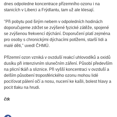
dnes odpoledne koncentrace přízemního ozonu i na
stanicích v Liberci a Frýdlantu, tam už ale klesají.
"Při pobytu pod širým nebem v odpoledních hodinách
doporučujeme zdržet se zvýšené fyzické zátěže, spojené
se zvýšenou frekvencí dýchání. Doporučení platí zejména
pro osoby s chronickými dýchacími potížemi, starší lidi a
malé děti," uvedl ČHMÚ.
Přízemní ozon vzniká v ovzduší reakcí uhlovodíků a oxidů
dusíku při intenzivním slunečním záření. Působí především
na plicní tkáň a sliznice. Při vyšší koncentraci v ovzduší a
delším působení troposférického ozonu mohou lidé
pociťovat pálení očí a nosu, nucení ke kašli, bolest hlavy a
pocit tlaku na hrudi.
čtk