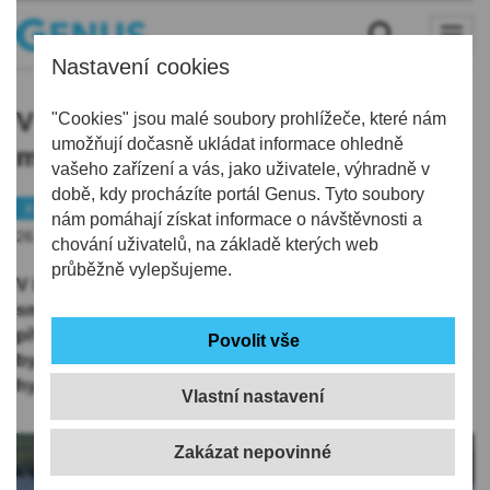
Nastavení cookies
V Libereckém kraji vyhlásili
"Cookies" jsou malé soubory prohlížeče, které nám
umožňují dočasně ukládat informace ohledně
meteorologové smogovou situaci
vašeho zařízení a vás, jako uživatele, výhradně v
době, kdy procházíte portál Genus. Tyto soubory
Kraj
Varování
nám pomáhají získat informace o návštěvnosti a
26.06.2019 | 19:23
chování uživatelů, na základě kterých web
průběžně vylepšujeme.
V Libereckém kraji vyhlásili vpodvečer meteorologové
smogovou situaci. Důvodem je vysoká koncentrace
přízemního ozonu v ovzduší. Zejména děti a starší lidé
by se měli vyhýbat zvýšené fyzické zátěži, uvedl Český
hydrometeorologický ústav (ČHMÚ).
Vlastní nastavení