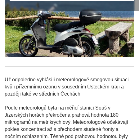
Už odpoledne vyhlásili meteorologové smogovou situaci
kvůli přízemnímu ozonu v sousedním Ústeckém kraji a
později také ve středních Čechách.
Podle meteorologů byla na měřicí stanici Souš v
Jizerských horách překročena prahová hodnota 180
mikrogramů na metr krychlový. Meteorologové očekávají
pokles koncentrací až s přechodem studené fronty a
nočním ochlazením. Těsně pod prahovou hodnotou byly